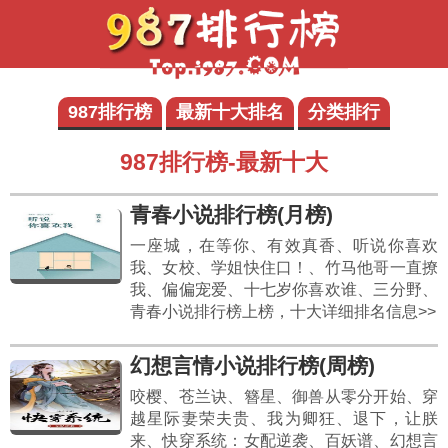
987排行榜
最新十大排名
分类排行
987排行榜-最新十大
青春小说排行榜(月榜)
一座城，在等你、有效真香、听说你喜欢
我、女校、学姐快住口！、竹马他哥一直撩
我、偏偏宠爱、十七岁你喜欢谁、三分野、
青春小说排行榜上榜，十大详细排名信息>>
幻想言情小说排行榜(周榜)
咬樱、苍兰诀、簪星、御兽从零分开始、穿
越星际妻荣夫贵、我为卿狂、退下，让朕
来、快穿系统：女配逆袭、百妖谱、幻想言