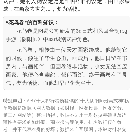
式神，她的人物设定是是“画中仙”的设定，由画家绘
成，在画家去世之后，变为活物。
“花鸟卷”的百科知识：
花鸟卷是网易公司研发的3d日式和风回合制rpg
手游《阴阳师》中ssr级别式神角色。
花鸟卷，相传由一位天才画家绘成。他绘制它
的时候，倾注了毕生心血。画成后，他日日留在书
房内，与画相伴。但画卷终非活物，少女无法回应
画家。他便心含幽怨，郁郁而逝。终于画卷有了灵
气，变为活物。而他却早已化为尘土。
特别声明：
i987十大排行榜所提供的“十大阴阳师最美式神”榜
单数据是跟据联网大数据（如财报、网友投票、网友评分、
第三方网站等）整理所得，数据不适用于对数据精确度及严
谨性有要求的如科研、商业报告等使用。排名数据仅作参
考，并不代表本身的好坏；数据来自互联网，本站对排名先