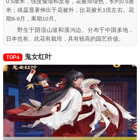
0.5厘米，强度皱缩和反卷，花被筒绿色，长约0.5厘
米；雄蕊显著伸出于花被外，比花被长1倍左右。花
期8-9月，果期10月。
野生于阴湿山坡和溪沟边。分布于中国多地，
日本也有。此花有栽培，具有较高的园艺价值。
鬼女红叶
TOP4