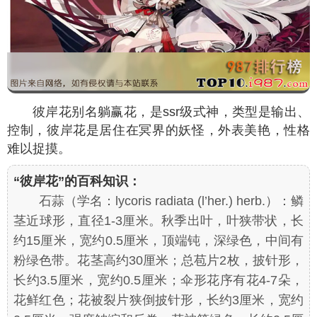
彼岸花别名躺赢花，是ssr级式神，类型是输出、
控制，彼岸花是居住在冥界的妖怪，外表美艳，性格
难以捉摸。
“彼岸花”的百科知识：
石蒜（学名：
lycoris radiata
(l’her.) herb.）：鳞
茎近球形，直径1-3厘米。秋季出叶，叶狭带状，长
约15厘米，宽约0.5厘米，顶端钝，深绿色，中间有
粉绿色带。花茎高约30厘米；总苞片2枚，披针形，
长约3.5厘米，宽约0.5厘米；伞形花序有花4-7朵，
花鲜红色；花被裂片狭倒披针形，长约3厘米，宽约