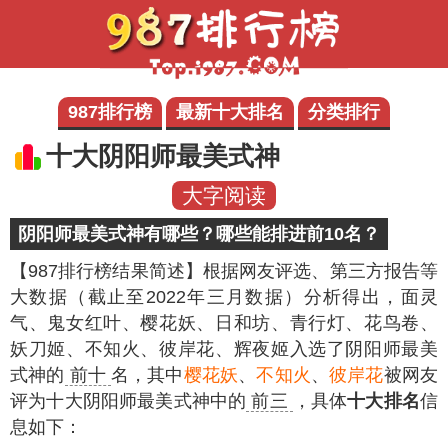
987排行榜
最新十大排名
分类排行
十大阴阳师最美式神
大字阅读
阴阳师最美式神有哪些？哪些能排进前10名？
【987排行榜结果简述】
根据网友评选、第三方报告等
大数据（截止至2022年三月数据）分析得出，面灵
气、鬼女红叶、樱花妖、日和坊、青行灯、花鸟卷、
妖刀姬、不知火、彼岸花、辉夜姬入选了阴阳师最美
式神的
前十
名，其中
樱花妖
、
不知火
、
彼岸花
被网友
评为十大阴阳师最美式神中的
前三
，具体
十大排名
信
息如下：