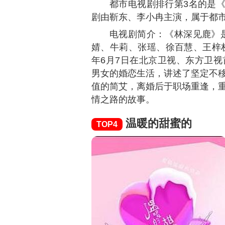
都市电视剧排行第3名的是
剧由靳东、李小冉主演，属于都
电视剧简介：《林深见鹿》
婧、牛莉、张瑶、徐百慧、王梓权
年6月7日在北京卫视、东方卫
男女的婚恋生活，讲述了坚定不
值的简艾，离婚后于职场重逢，
情之路的故事。
温暖的甜蜜的
TOP4