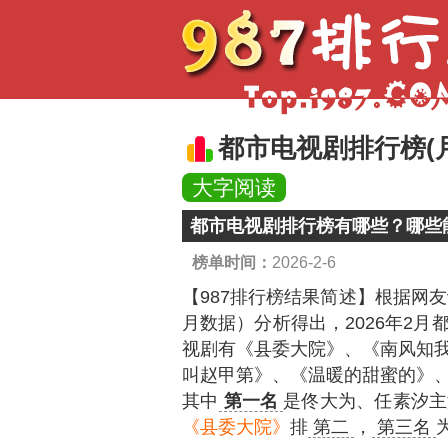
都市电视剧排行榜(
大字阅读
都市电视剧排行榜有哪些？哪些
榜单时间：
2026-2-6
【987排行榜结果简述】
根据网友
月数据）分析得出，2026年2
视剧有《县委大院》、《南风知
叫赵甲第》、《温暖的甜蜜的》
其中
第一名
是佟大为、任素汐主
《县委大院》
排
第二
，
第三名