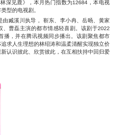
《林深见鹿》，本月热门指数为
12684
，本电视
市类型的电视剧。
是由臧溪川执导， 靳东、李小冉、岳旸、黄家
、曹磊主演的都市情感轻喜剧。该剧于2022
视首播，并在腾讯视频同步播出。该剧聚焦都市
移追求人生理想的林绍涛和温柔清醒实现独立价
重新认识彼此、欣赏彼此，在互相扶持中回归爱