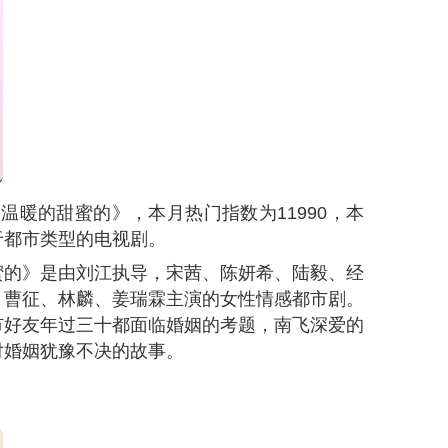
《温暖的甜蜜的》，本月热门指数为
11990
，本
于都市类型的电视剧。
蜜的》是由刘江执导，宋茜、陈妍希、陆毅、经
、曹征、林麟、姜瑞霖主演的女性情感都市剧。
市好友年过三十都面临婚姻的考题，南飞深爱的
对婚姻犹豫不决的故事。