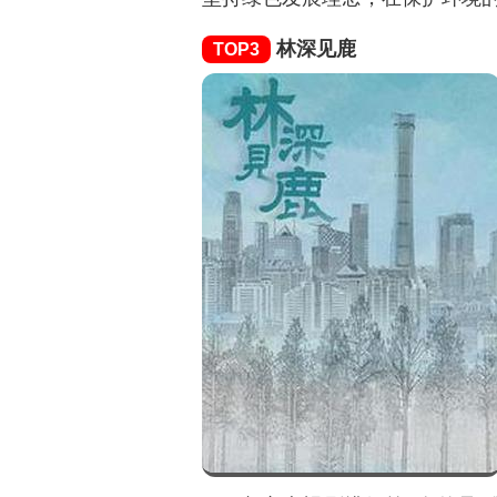
林深见鹿
TOP3