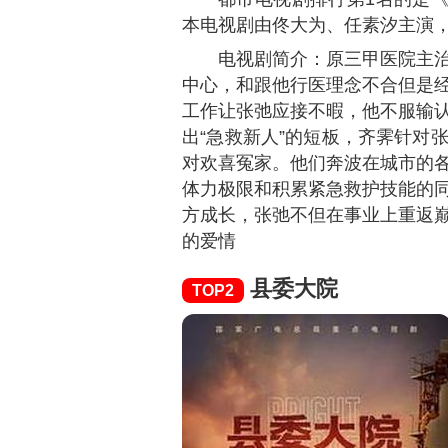
本电视剧由佟大为、任素汐主演
电视剧简介：原三甲医院主
中心，和跟他行医理念不合但是
工作让张弛应接不暇，他不服输
出“急救新人”的短板，齐霁针对
对欢喜冤家。他们奔波在城市的
体力极限和积累紧急救护技能的
方成长，张弛不但在事业上重返
的爱情
县委大院
TOP2