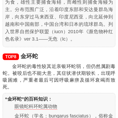
为食，雄性主要捕食海鳝，而雌性则捕食海鳗为
主。分布范围广泛，沿着印度东部和安达曼群岛海
岸，向东穿过马来西亚、印度尼西亚，向北延伸到
越南和中国南部，中国台湾和日本的琉球群岛。列
入世界自然保护联盟（iucn）2010年《濒危物种红
色名录》ver 3.1——无危（lc）。
金环蛇
TOP8
金环蛇的毒性较其近亲银环蛇弱，但仍然属剧毒
蛇。被咬后也不能大意，其症状潜伏期较长，出现呼
吸困难，严重者最后可因呼吸麻痹及循环衰竭而致
死。
“金环蛇”的百科知识：
眼镜蛇科环蛇属动物
金环蛇（学名：
bungarus fasciatus
），俗称金