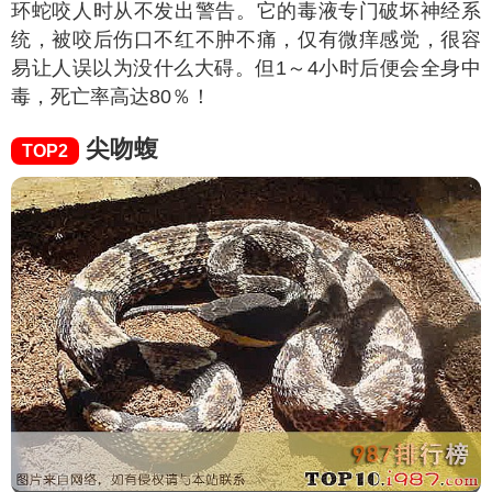
环蛇咬人时从不发出警告。它的毒液专门破坏神经系
统，被咬后伤口不红不肿不痛，仅有微痒感觉，很容
易让人误以为没什么大碍。但1～4小时后便会全身中
毒，死亡率高达80％！
尖吻蝮
TOP2