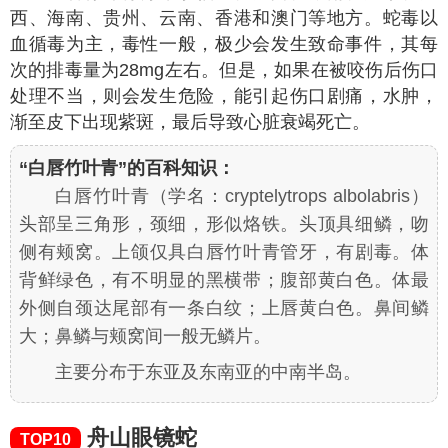
西、海南、贵州、云南、香港和澳门等地方。蛇毒以
血循毒为主，毒性一般，极少会发生致命事件，其每
次的排毒量为28mg左右。但是，如果在被咬伤后伤口
处理不当，则会发生危险，能引起伤口剧痛，水肿，
渐至皮下出现紫斑，最后导致心脏衰竭死亡。
“白唇竹叶青”的百科知识：
白唇竹叶青（学名：
cryptelytrops albolabris
）
头部呈三角形，颈细，形似烙铁。头顶具细鳞，吻
侧有颊窝。上颌仅具白唇竹叶青管牙，有剧毒。体
背鲜绿色，有不明显的黑横带；腹部黄白色。体最
外侧自颈达尾部有一条白纹；上唇黄白色。鼻间鳞
大；鼻鳞与颊窝间一般无鳞片。
主要分布于东亚及东南亚的中南半岛。
舟山眼镜蛇
TOP10