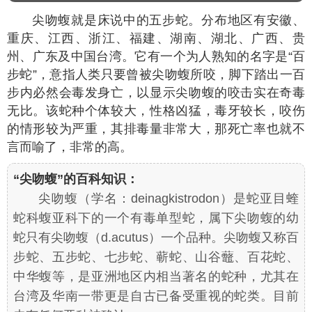
尖吻蝮就是床说中的五步蛇。分布地区有安徽、
重庆、江西、浙江、福建、湖南、湖北、广西、贵
州、广东及中国台湾。它有一个为人熟知的名字是“百
步蛇”，意指人类只要曾被尖吻蝮所咬，脚下踏出一百
步内必然会毒发身亡，以显示尖吻蝮的咬击实在奇毒
无比。该蛇种个体较大，性格凶猛，毒牙较长，咬伤
的情形较为严重，其排毒量非常大，那死亡率也就不
言而喻了，非常的高。
“尖吻蝮”的百科知识：
尖吻蝮（学名：
deinagkistrodon
）是蛇亚目蝰
蛇科蝮亚科下的一个有毒单型蛇，属下尖吻蝮的幼
蛇只有尖吻蝮（
d.acutus
）一个品种。尖吻蝮又称百
步蛇、五步蛇、七步蛇、蕲蛇、山谷虌、百花蛇、
中华蝮等，是亚洲地区内相当著名的蛇种，尤其在
台湾及华南一带更是自古已备受重视的蛇类。目前