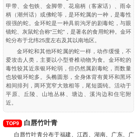
甲带、金包铁、金脚带、花扇柄（客家话）、雨伞
柄（潮州话）或佛蛇等，是环蛇属的一种，是毒性
很强的蛇。金环蛇是一种具前沟牙的剧毒蛇，与眼
镜蛇、灰鼠蛇合称“三蛇”，是著名的食用蛇种。金环
蛇分布于北纬25度左右及其以南地区。
金环蛇和其他环蛇属的蛇一样，动作缓慢，不
爱攻击人类，主要以小型脊椎动物为食。金环蛇的
毒性较其近亲银环蛇弱，但仍然属剧毒蛇，而数量
也较银环蛇多。头椭圆形，全身体背有黄环和黑环
相间排列，两环宽窄大致相等，尾短圆钝。活动于
平原、丘陵、山地丛林、塘边、溪沟边和住宅附
近。
白唇竹叶青
TOP9
白唇竹叶青分布于福建、江西、湖南、广东、广