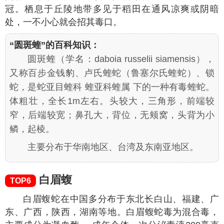
冠。栖息于丘陵地带多见于稻田在通风凉爽或阴暗
处，一不小心就会招其毒口。
“圆斑蝰”的百科知识：
圆斑蝰（学名：
daboia russelii siamensis
），
又称百步金钱豹、卢氏蝰蛇（鲁塞尔氏蝰蛇）、锁
蛇，是蛇亚目蝰科 蝰亚科蝰属 下的一种有毒蝰蛇。
体粗壮，全长1m左右。头较大，三角形，前端较
窄，后端较宽；鼻孔大，背位，无颊窝，头背为小
鳞，起棱。
主要分布于华南地区、台湾及东南亚地区。
白眉蝮
TOP6
白眉蝮蛇在中国多分布于东北长白山、福建、广
东、广西，陕西，湖南等地。白眉蝮蛇毒为混合毒，