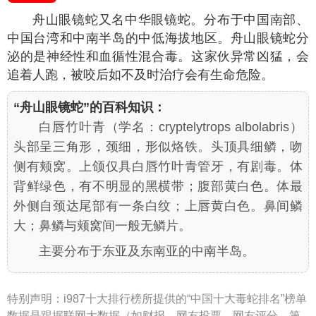
舟山眼镜蛇又名中华眼镜蛇。分布于中国南部、
中国台湾和中南半岛的中低海拔地区。舟山眼镜蛇分
泌的是神经性和血循性混合毒。这家伙异常凶猛，会
追着人跑，被咬后如不及时治疗会有生命危险。
“舟山眼镜蛇”的百科知识：
白唇竹叶青（学名：
cryptelytrops albolabris
）
头部呈三角形，颈细，形似烙铁。头顶具细鳞，吻
侧有颊窝。上颌仅具白唇竹叶青管牙，有剧毒。体
背鲜绿色，有不明显的黑横带；腹部黄白色。体最
外侧自颈达尾部有一条白纹；上唇黄白色。鼻间鳞
大；鼻鳞与颊窝间一般无鳞片。
主要分布于东亚及东南亚的中南半岛。
特别声明：
i987十大排行榜所提供的“中国十大毒蛇排名”榜单
数据是跟据联网大数据（如财报、网友投票、网友评分、第