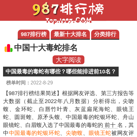
987排行榜
最新十大排名
分类排行
中国十大毒蛇排名
大字阅读
中国最毒的毒蛇有哪些？哪些能排进前10名？
榜单时间：
2022-8-29
【987排行榜结果简述】
根据网友评选、第三方报告等
大数据（截止至2022年八月数据）分析得出，尖吻
蝮、金环蛇、白唇竹叶青、灰蓝扁尾海蛇、眼镜王
蛇、圆斑蝰、原矛头蝮、中国最毒的蛇银环蛇、舟山
眼镜蛇、白眉蝮入选了中国最毒的毒蛇的
前十
名，其
中
中国最毒的蛇银环蛇
、
尖吻蝮
、
眼镜王蛇
被网友评