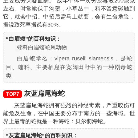
主要成分为凝血酶。 成年个体一次分泌毒液200毫克
左右。时常蜷伏于沟壑，小草丛中，稍不留意碰触到
它，就会中招。中招后需马上就要，会有生命危险，
据说致死率据说有30%。
“白眉蝮”的百科知识：
蝰科白眉蝮蛇属动物
白眉蝮学名：vipera ruselli siamensis，是蛇
目、蝰科、主要栖息在宽阔田野中的一种剧毒蛇
类。
灰蓝扁尾海蛇
TOP7
灰蓝扁尾海蛇拥有强烈的神经毒素，严重咬伤可
能危及生命，在中国主要分布于南方的一些海域。世
界上最毒的蛇就是一种海蛇：贝尔彻海蛇。
“灰蓝扁尾海蛇”的百科知识：