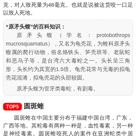
克，对人致死量为48毫克。也就是说被这货咬一口足
以致人死地。
“原矛头蝮”的百科知识：
原矛头蝮（学名：
protobothrops
mucrosquamatus
），又名为龟壳花，为蝰科原矛头
蝮属的爬行动物，俗名烙铁头、笋壳班等、老鼠蛇
和恶乌子等，是台湾六大毒蛇之一。头长呈三角
形，头长约为其宽的1.5倍。龟壳花常与无毒的拟龟
壳花混淆，拟龟壳花的头部较圆。
原矛头蝮为管牙类毒蛇，有剧毒。
圆斑蝰
TOP5
圆斑蝰在中国主要分布于福建中国台湾，广东，
广西等地。其蛇毒有两种一种是，血性毒素，另一种
是神经毒素。圆斑蝰咬死人的案件在亚洲蛇类中居