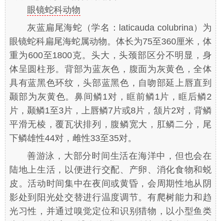
眼镜蛇科动物
灰蓝扁尾海蛇（学名：
laticauda colubrina
）为
眼镜蛇科扁尾海蛇属动物。体长为75至360厘米，体
重为600至1800克。头大，头颈部区分不明显，身
体呈圆柱形。背部为蓝灰色，腹面为灰黄色，全体
具有蓝黑色环纹，头部蓝黑色，自吻部延上唇直到
颞部为灰黄色。鼻间鳞1对，眶前鳞1片，眶后鳞2
片，颞鳞1至3片，上唇鳞7片或8片，颔片2对，背鳞
平滑无棱，覆瓦状排列，腹鳞宽大，肛鳞二分，尾
下鳞雄性44对，雌性33至35对。
善游泳，大部分时间生活在海洋中，但也会在
陆地上生活，以便进行交配、产卵、消化食物和蜕
皮。活动时间集中在夜间或黄昏，会周期性地从阴
影处到阳光处交替进行温度调节。有爬树能力和趋
光习性，并通过嗅觉定位和识别猎物，以小型鱼类