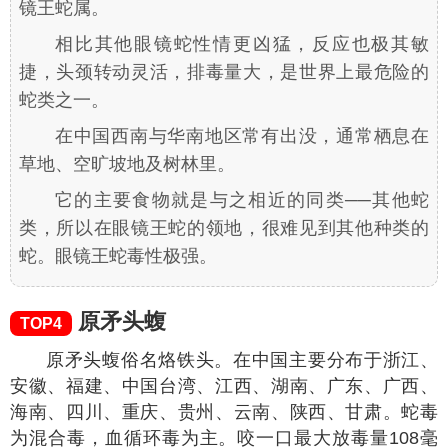
镜王蛇属。
相比其他眼镜蛇性情更凶猛，反应也极其敏
捷，头颈转动灵活，排毒量大，是世界上最危险的
蛇类之一。
在中国西南与华南地区常有出没，通常栖息在
草地、空旷坡地及树林里。
它的主要食物就是与之相近的同类──其他蛇
类，所以在眼镜王蛇的领地，很难见到其他种类的
蛇。眼镜王蛇毒性极强。
原矛头蝮
TOP4
原矛头蝮俗名烙铁头。在中国主要分布于浙江、
安徽、福建、中国台湾、江西、湖南、广东、广西、
海南、四川、重庆、贵州、云南、陕西、甘肃。蛇毒
为混合毒，血循环毒为主。咬一口最大放毒量108毫