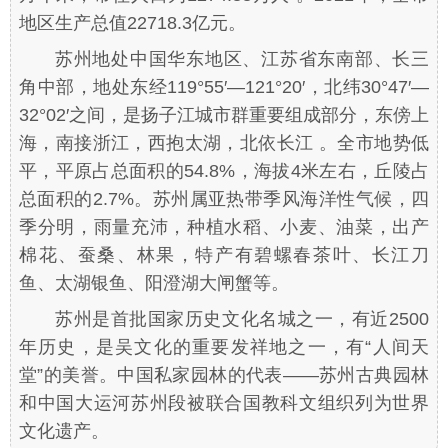
地区生产总值22718.3亿元。
苏州地处中国华东地区、江苏省东南部、长三
角中部，地处东经119°55′—121°20′，北纬30°47′—
32°02′之间，是扬子江城市群重要组成部分，东傍上
海，南接浙江，西抱太湖，北依长江 。全市地势低
平，平原占总面积的54.8%，海拔4米左右，丘陵占
总面积的2.7%。苏州属亚热带季风海洋性气候，四
季分明，雨量充沛，种植水稻、小麦、油菜，出产
棉花、蚕桑、林果，特产有碧螺春茶叶、长江刀
鱼、太湖银鱼、阳澄湖大闸蟹等。
苏州是首批国家历史文化名城之一，有近2500
年历史，是吴文化的重要发祥地之一，有“人间天
堂”的美誉。中国私家园林的代表——苏州古典园林
和中国大运河苏州段被联合国教科文组织列为世界
文化遗产。