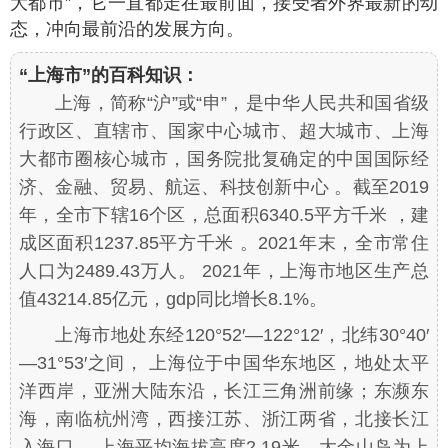
大都市”，它一直都走在最前面，接受者外界最新的动
态，冲向最前沿的发展方向。
“上海市”的百科知识：
上海，简称“沪”或“申”，是中华人民共和国省级
行政区、直辖市、国家中心城市、超大城市、上海
大都市圈核心城市，国务院批复确定的中国国际经
济、金融、贸易、航运、科技创新中心 。截至2019
年，全市下辖16个区，总面积6340.5平方千米 ，建
成区面积1237.85平方千米 。2021年末，全市常住
人口为2489.43万人。 2021年，上海市地区生产总
值43214.85亿元，gdp同比增长8.1%。
上海市地处东经120°52′—122°12′，北纬30°40′
—31°53′之间， 上海位于中国华东地区，地处太平
洋西岸，亚洲大陆东沿，长江三角洲前缘；东濒东
海，南临杭州湾，西接江苏、浙江两省，北接长江
入海口。 上海平均海拔高度2.19米，大金山岛为上