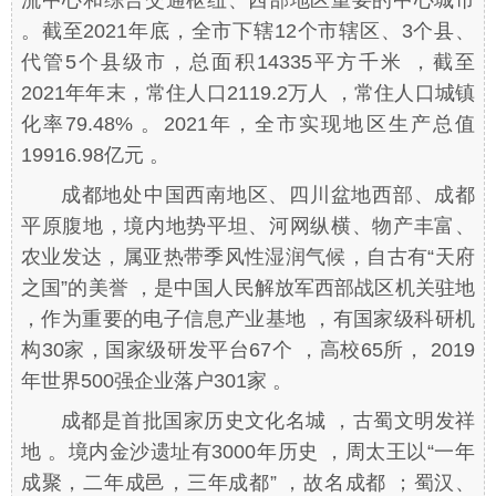
流中心和综合交通枢纽、西部地区重要的中心城市
。截至2021年底，全市下辖12个市辖区、3个县、
代管5个县级市，总面积14335平方千米 ，截至
2021年年末，常住人口2119.2万人 ，常住人口城镇
化率79.48% 。2021年，全市实现地区生产总值
19916.98亿元 。
成都地处中国西南地区、四川盆地西部、成都
平原腹地，境内地势平坦、河网纵横、物产丰富、
农业发达，属亚热带季风性湿润气候，自古有“天府
之国”的美誉 ，是中国人民解放军西部战区机关驻地
，作为重要的电子信息产业基地 ，有国家级科研机
构30家，国家级研发平台67个 ，高校65所， 2019
年世界500强企业落户301家 。
成都是首批国家历史文化名城 ，古蜀文明发祥
地 。境内金沙遗址有3000年历史 ，周太王以“一年
成聚，二年成邑，三年成都” ，故名成都 ；蜀汉、