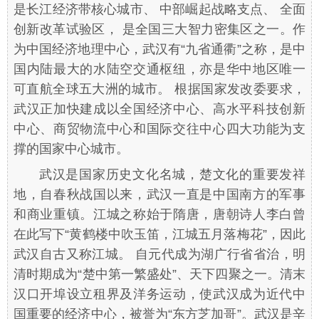
是长江经济带核心城市、 中部崛起战略支点、 全面
创新改革试验区， 是全国三大智力密集区之一。作
为中国经济地理中心，武汉有“九省通衢”之称，是中
国内陆最大的水陆空交通枢纽，亦是华中地区唯一
可直航全球五大洲的城市。 根据国家发改委要求，
武汉正加快建成以全国经济中心、高水平科技创新
中心、商贸物流中心和国际交往中心四大功能为支
撑的国家中心城市。
武汉是国家历史文化名城，楚文化的重要发祥
地，自春秋战国以来，武汉一直是中国南方的军事
和商业重镇。江城之称始于隋唐，唐朝诗人李白曾
在此写下“黄鹤楼中吹玉笛，江城五月落梅花”，因此
武汉自古又称江城。 自元代成为湖广行省省治，明
清时期成为“楚中第一繁盛处”、天下四聚之一。清末
汉口开埠设立租界及洋务运动，使武汉成为近代中
国重要的经济中心，被誉为“东方芝加哥”。武汉是辛