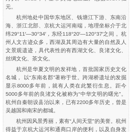
元。
杭州地处中国华东地区、钱塘江下游、东南沿
海、浙江北部、京杭大运河南端，地理坐标介于北
纬29°11′—30°34′，东经118°20′—120°37′之间 。杭
州人文古迹众多，西湖及其周边有大量的自然及人
文景观遗迹，具代表性的有西湖文化、良渚文化、
丝绸文化、茶文化。
杭州是华夏文明的发祥地，首批国家历史文化
名城， 以“东南名郡”著称于世。跨湖桥遗址的发掘
显示8000多年前，就有人类在此繁衍生息。距今
5000多年前的良渚文化被称为“中华文明的曙光”。
杭州自秦朝设县治以来，已有2200多年历史，曾是
吴越国和南宋的都城。
杭州因风景秀丽，素有“人间天堂”的美誉。杭州
得益于京杭大运河和通商口岸的便利，以及自身发