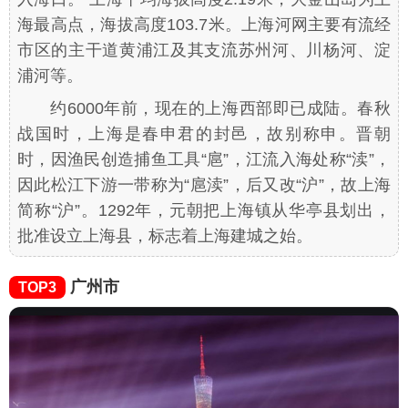
海最高点，海拔高度103.7米。上海河网主要有流经
市区的主干道黄浦江及其支流苏州河、川杨河、淀
浦河等。
约6000年前，现在的上海西部即已成陆。春秋
战国时，上海是春申君的封邑，故别称申。晋朝
时，因渔民创造捕鱼工具“扈”，江流入海处称“渎”，
因此松江下游一带称为“扈渎”，后又改“沪”，故上海
简称“沪”。1292年，元朝把上海镇从华亭县划出，
批准设立上海县，标志着上海建城之始。
广州市
TOP3