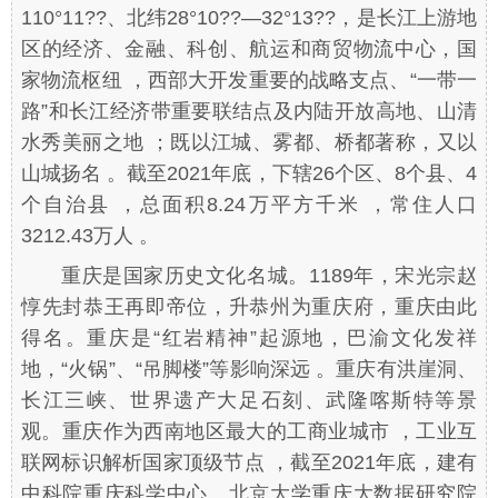
110°11??、北纬28°10??—32°13??，是长江上游地
区的经济、金融、科创、航运和商贸物流中心，国
家物流枢纽 ，西部大开发重要的战略支点、“一带一
路”和长江经济带重要联结点及内陆开放高地、山清
水秀美丽之地 ；既以江城、雾都、桥都著称，又以
山城扬名 。截至2021年底，下辖26个区、8个县、4
个自治县 ，总面积8.24万平方千米 ，常住人口
3212.43万人 。
重庆是国家历史文化名城。1189年，宋光宗赵
惇先封恭王再即帝位，升恭州为重庆府，重庆由此
得名。重庆是“红岩精神”起源地，巴渝文化发祥
地，“火锅”、“吊脚楼”等影响深远 。重庆有洪崖洞、
长江三峡、世界遗产大足石刻、武隆喀斯特等景
观。重庆作为西南地区最大的工商业城市 ，工业互
联网标识解析国家顶级节点 ，截至2021年底，建有
中科院重庆科学中心、北京大学重庆大数据研究院