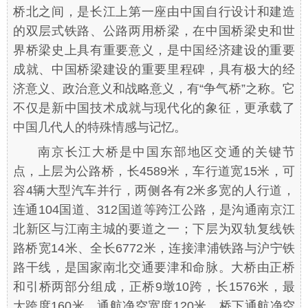
桥北之间，是长江上第一座由中国自行设计和建造
的双层式铁路、公路两用桥梁，在中国桥梁史和世
界桥梁史上具有重要意义，是中国经济建设的重要
成就、中国桥梁建设的重要里程碑，具有极大的经
济意义、政治意义和战略意义，有“争气桥”之称。它
不仅是新中国技术成就与现代化的象征，更承载了
中国几代人的特殊情感与记忆。
南京长江大桥是中国东部地区交通的关键节
点，上层为公路桥，长4589米，车行道宽15米，可
容4辆大型汽车并行，两侧各有2米多宽的人行道，
连通104国道、312国道等跨江公路，是沟通南京江
北新区与江南主城的要道之一；下层为双轨复线铁
路桥宽14米、全长6772米，连接津浦铁路与沪宁铁
路干线，是国家南北交通要津和命脉。大桥由正桥
和引桥两部分组成，正桥9墩10跨，长1576米，最
大跨度160米。通航净空宽度120米，桥下通航净空