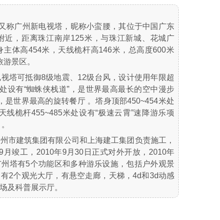
wer）又称广州新电视塔，昵称小蛮腰，其位于中国广东
附近，距离珠江南岸125米，与珠江新城、花城广
体高454米，天线桅杆高146米，总高度600米
旅游景区。
视塔可抵御8级地震、12级台风，设计使用年限超
4.4米处设有“蜘蛛侠栈道”，是世界最高最长的空中漫步
，是世界最高的旋转餐厅 。塔身顶部450~454米处
线桅杆455~485米处设有“极速云霄”速降游乐项
 。
广州市建筑集团有限公司和上海建工集团负责施工，
年9月竣工，2010年9月30日正式对外开放，2010年
。广州塔有5个功能区和多种游乐设施，包括户外观景
有2个观光大厅，有悬空走廊，天梯，4d和3d动感
场及科普展示厅。