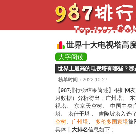
世界十大电视塔高
大字阅读
世界上最高的电视塔有哪些？哪
榜单时间：
2022-10-27
【987排行榜结果简述】
根据网友
月数据）分析得出，广州塔、 东
视塔、 东京天空树、 中国中央
塔、 塔什干塔 、 吉隆坡塔入
空树
、
广州塔
、
多伦多国家塔
被
具体
十大排名
信息如下：