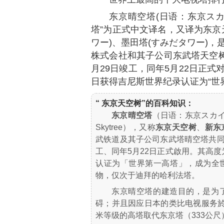
东京晴空塔(日语：东京スカイツ
塔”为正式中文译名，又译为东京
ワー)、墨田塔(すみだタワー)
株式会社和其子公司东武塔天空树共
月29日竣工，同年5月22日正式对外
日获得吉尼斯世界纪录认证为“世
“ 东京天空树”的百科知识：
东京晴空塔
（日语：东京スカイ
Skytree），又称
东京天空树
、
新东
武铁道及其子公司东武塔晴空塔共同筹建
工、同年5月22日正式啟用。其高度为
认证为「世界第一高塔」，成为全
物，仅次于迪拜的哈利法塔。
东京晴空塔的建造目的，是为
碍；并且因应日本的类比电视服务於2
米等级的高塔取代东京塔（333公尺