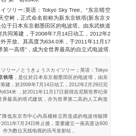
リー;英语：Tokyo Sky Tree。“东京晴空
天空树，正式命名前称为新东京铁塔(新东京タ
，是位于日本东京都墨田区的电波塔。由东武铁道
同筹建，于2008年7月14日动工，2012年2
开放。其高度为634.0米，于2011年11月17
界第一高塔”，成为全世界最高的自立式电波塔.
ツリー／とうきょうスカイツリー；英语：Tokyo
京铁塔
，是位於日本东京都墨田区的电波塔，由东
，於2008年7月14日动工，2012年2月29日完
634米 ，於2011年11月17日获得吉尼斯世界纪录
世界最高的塔式建筑，亦为世界第二高的人工构造
了降低东京市中心内高楼林立而造成的电波传输障
011年7月24日终止後，需要建立一座高度达600
）作为数位无线电视的讯号发射站 。