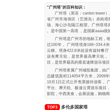
“广州塔”的百科知识：
广州塔（英语：canton to
省广州市海珠区（艺洲岛）赤岗塔
场、海心沙岛隔江相望。广州塔塔身主
。是中国第一高塔 ，是国家aaaa级
广州塔是广州市的地标工程，电
过100年 。广州塔塔身168~33
云梯。塔身422.8米处设有旋转餐厅
设有摩天轮，是世界最高摩天轮 。天
目，是世界最高的垂直速降游乐项目
广州塔隶属广州城投集团，由
总建筑面积114054平方米，2009
10月1日正式公开售票接待游客 
平台、摩天轮、极速云霄游乐项目，
影院，中西美食，会展设施，购物商
多伦多国家塔
TOP3