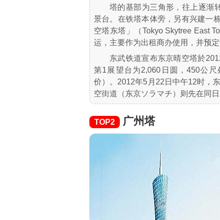
塔的基部为三角形，往上逐渐转
景台。在铁塔本体旁，另有兴建一栋
空塔东塔」（Tokyo Skytree 
运，主要作为出租商办使用，并预定设
东武铁道宣布东京晴空塔於201
第1展望台为2,060日圆，450公
价）。2012年5月22日中午12
空街道（东京ソラマチ）则先在同日
广州塔
TOP2