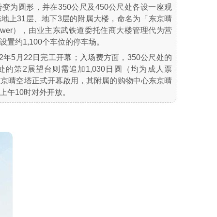
变为圆形，并在350公尺及450公尺处各设一座观
地上31层、地下3层的附属大楼，命名为「东京晴
East Tower），由业主东武铁道委托住商大楼管理代为营
置约1,100个车位的停车场。
2年5月22日完工开幕；入场费方面，350公尺处的
尺处的第2展望台则需追加1,030日圆（均为成人票
时，东京晴空塔正式开幕啟用，其附属的购物中心东京晴
上午10时对外开放。