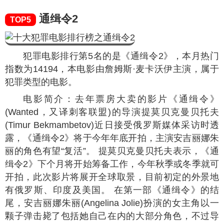
通缉令2
TOP5
犯罪电影排行第5名的是《通缉令2》，本月热门
指数为
14194
，本电影由詹姆斯·麦卡沃伊主演，属于
犯罪类型的电影。
电影简介：去年票房大卖的影片《通缉令》
(Wanted，又译刺客联盟)的导演提莫贝克曼贝托夫
(Timur Bekmambetov)近日接受俄罗斯媒体采访时透
露，《通缉令2》将于今年年底开拍，主演安吉丽娜朱
丽的角色有望“复活”。 提莫贝克曼贝托夫表示，《通
缉令2》下个月将开始筹备工作，今年秋季或冬季就可
开拍，此次影片将展开全球取景，目前初定的外景地
有俄罗斯、印度及美国。 在第一部《通缉令》的结
尾，安吉丽娜朱丽(Angelina Jolie)扮演的女主角以一
颗子弹击毙了包括她自己在内的大部分角色，不过导