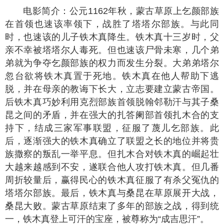
电影简介：公元1162年秋，蒙古草原上乞颜部族
在首领也速该率领下，战胜了塔塔尔部族。与此同
时，也速该的儿子铁木真降生。铁木真十三岁时，父
亲不幸被塔塔尔人毒死。但也速该尸骨未寒，几个弟
弟就为争夺乞颜部族的权力而发生分裂。大弟弟塔尔
忽台欲将铁木真置于死地。铁木真在他人帮助下逃
脱，并在母亲的教诲下长大，立志要建立蒙古帝国。
后铁木真巧妙利用克烈部族首领脱翰邻勒汗与其子桑
昆之间的矛盾，并在强大的扎答阑部首领扎木合的支
持下，结成三家军事联盟，征服了蔑儿乞部族。此
后，逐渐强大的铁木真确立了联盟之长的地位并将贵
族撒察的叛乱一举平息。但扎木合对铁木真的崛起壮
大越来越感到不安，遂联合他人攻打铁木真。但几番
周折较量后，赢得民心的铁木真征服了有杀父冤仇的
塔塔尔部族。最后，铁木真与桑昆在草原展开大战，
桑昆大败。蒙古草原结束了多年的部族之战，得到统
一，铁木真登上可汗的宝座，被尊称为“成吉思汗”。