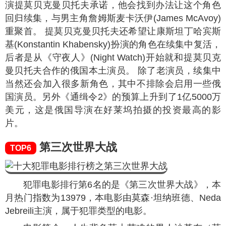
演提莫贝克曼贝托夫承诺，他会找到办法让这个角色
回归续集，与男主角詹姆斯麦卡沃伊(James McAvoy)
重聚首。 提莫贝克曼贝托夫还希望让康斯坦丁哈宾斯
基(Konstantin Khabensky)扮演的角色在续集中复活，
后者是从《守夜人》(Night Watch)开始就和提莫贝克
曼贝托夫合作的俄国本土演员。 除了老演员，续集中
当然还会加入很多新角色，其中不排除会启用一些俄
国演员。另外《通缉令2》的预算上升到了1亿5000万
美元，这是俄国导演在好莱坞拍摄的投资最高的影
片。
第三次世界大战
TOP6
犯罪电影排行第6名的是《第三次世界大战》，本
月热门指数为
13979
，本电影由莫森·坦纳班德、Neda
Jebreili主演，属于犯罪类型的电影。