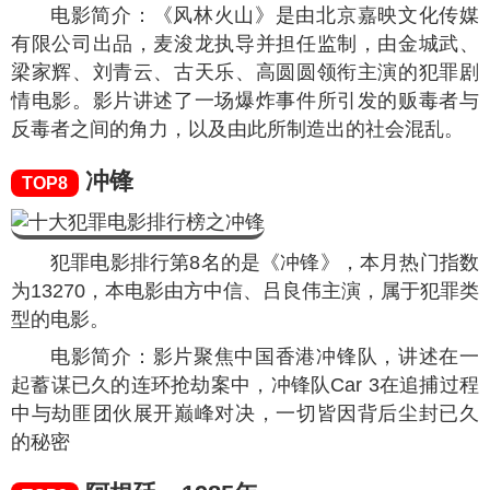
电影简介：《风林火山》是由北京嘉映文化传媒
有限公司出品，麦浚龙执导并担任监制，由金城武、
梁家辉、刘青云、古天乐、高圆圆领衔主演的犯罪剧
情电影。影片讲述了一场爆炸事件所引发的贩毒者与
反毒者之间的角力，以及由此所制造出的社会混乱。
冲锋
TOP8
犯罪电影排行第8名的是《冲锋》，本月热门指数
为
13270
，本电影由方中信、吕良伟主演，属于犯罪类
型的电影。
电影简介：影片聚焦中国香港冲锋队，讲述在一
起蓄谋已久的连环抢劫案中，冲锋队Car 3在追捕过程
中与劫匪团伙展开巅峰对决，一切皆因背后尘封已久
的秘密