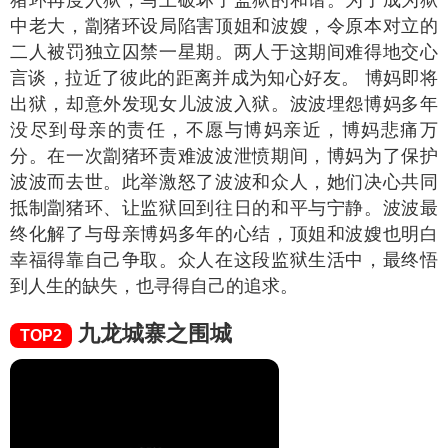
猪环再度入狱，马上破坏了监狱的和谐。为了成为狱
中老大，劏猪环设局陷害顶姐和波嫂，令原本对立的
二人被罚独立囚禁一星期。两人于这期间难得地交心
言谈，拉近了彼此的距离并成为知心好友。 博妈即将
出狱，却意外发现女儿波波入狱。波波埋怨博妈多年
没尽到母亲的责任，不愿与博妈亲近，博妈悲痛万
分。在一次劏猪环责难波波泄愤期间，博妈为了保护
波波而去世。此举激怒了波波和众人，她们决心共同
抵制劏猪环、让监狱回到往日的和平与宁静。波波最
终化解了与母亲博妈多年的心结，顶姐和波嫂也明白
幸福得靠自己争取。众人在这段监狱生活中，最终悟
到人生的缺失，也寻得自己的追求。
九龙城寨之围城
TOP2