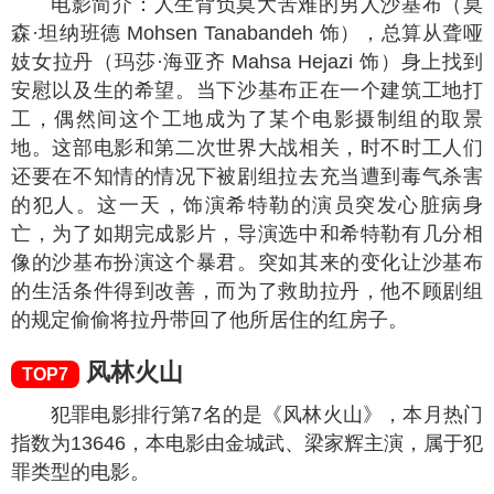
电影简介：人生背负莫大苦难的男人沙基布（莫
森·坦纳班德 Mohsen Tanabandeh 饰），总算从聋哑
妓女拉丹（玛莎·海亚齐 Mahsa Hejazi 饰）身上找到
安慰以及生的希望。当下沙基布正在一个建筑工地打
工，偶然间这个工地成为了某个电影摄制组的取景
地。这部电影和第二次世界大战相关，时不时工人们
还要在不知情的情况下被剧组拉去充当遭到毒气杀害
的犯人。这一天，饰演希特勒的演员突发心脏病身
亡，为了如期完成影片，导演选中和希特勒有几分相
像的沙基布扮演这个暴君。突如其来的变化让沙基布
的生活条件得到改善，而为了救助拉丹，他不顾剧组
的规定偷偷将拉丹带回了他所居住的红房子。
风林火山
TOP7
犯罪电影排行第7名的是《风林火山》，本月热门
指数为
13646
，本电影由金城武、梁家辉主演，属于犯
罪类型的电影。