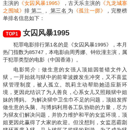
主演的
《女囚风暴1995》
，古天乐主演的
《九龙城寨
之围城》
排
第二
，
第三名
为
《孤注一掷》
，完整榜
单排名信息如下：
女囚风暴1995
TOP1
犯罪电影排行第1名的是《女囚风暴1995》，本月
热门指数为
85747
，本电影由周秀娜、钟欣潼主演，属
于犯罪类型的电影（中国香港）。
电影简介：做生意的女强人顶姐因签错文件入
狱，一开始就与狱中的前辈波嫂发生冲突，又不喜监
狱管理制度，被人孤立。凯莉主动帮助她适应新环
境，更因此结识了为人善良，心系女儿又照顾狱中姐
妹的博妈。 为解决狱中卫生巾不足的问题，顶姐发挥
做生意的头脑、与博妈利用各工队协助的力量，尽力
为狱友们解决问题，并协力维护和平的女监环境，顶
姐更因此赢得了大家的欢迎。但没想到，女监恶霸劏