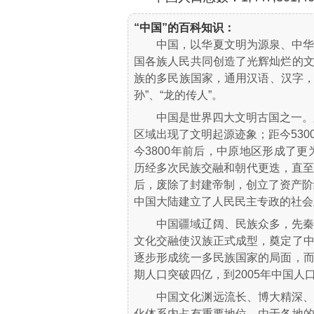
“中国”的百科知识：
中国，以华夏文明为源泉、中
国各族人民共同创造了光辉灿烂的
族的多民族国家，通用汉语、汉字，
孙”、“龙的传人”。
中国是世界四大文明古国之一。
区域出现了文明起源迹象；距今53
今3800年前后，中原地区形成了
历经多次民族交融和朝代更迭，直至
后，废除了封建帝制，创立了资产阶
中国大陆建立了人民民主专政的社会
中国疆域辽阔、民族众多，先
文化交融使汉族正式成型，奠定了
逐步形成统一多民族国家的局面，
期人口突破四亿，到2005年中国人
中国文化渊远流长、博大精深
化体系内占有重要地位，由于各地