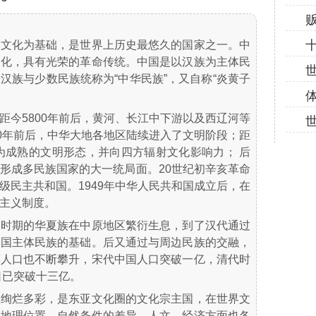
华文化为基础，是世界上历史最悠久的国家之一。中
文化，具有光荣的革命传统。中国是以汉族为主体民
汉族与少数民族统称为“中华民族”，又自称“炎黄子
距今5800年前后，黄河、长江中下游以及西辽河等
00年前后，中华大地各地区陆续进入了文明阶段；距
更为成熟的文明形态，并向四方辐射文化影响力； 后
形成多民族国家的大一统局面。20世纪初辛亥革命
级民主共和国。1949年中华人民共和国成立后，在
主义制度。
秦时期的华夏族在中原地区繁衍生息，到了汉代通过
中国主体民族的基础。后又通过与周边民族的交融，
而人口也不断攀升，宋代中国人口突破一亿，清代时
口已突破十三亿。
、绚烂多彩，是东亚文化圈的文化宗主国，在世界文
的地理位置、自然条件的差异，人文、经济方面也各