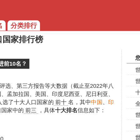
名
分类排行
口国家排行榜
前10名？
评选、第三方报告等大数据（截止至2022年八
国、孟加拉国、美国、印度尼西亚、尼日利亚、
入选了十大人口国家的
前十
名，其中
中国
、
印
口国家中的
前三
，具体
十大排名
信息如下：
0