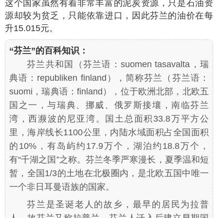
这个国家虽然有着非常丰富的泥炭资源，只是石油资
源却较为贫乏，只能依靠进口，因此芬兰的油价在每
升15.015元。
“芬兰”的百科知识：
芬兰共和国（芬兰语：suomen tasavalta，瑞
典语：republiken finland），简称芬兰（芬兰语：
suomi，瑞典语：finland），位于欧洲北部，北欧五
国之一，与瑞典、挪威、俄罗斯接壤，南临芬兰
湾，西濒波的尼亚湾。国土总面积33.8万平方公
里，海岸线长1100公里，内陆水域面积占全国面积
的10%，有岛屿约17.9万个，湖泊约18.8万个，
有“千湖之国”之称。芬兰冬季严寒漫长，夏季温和短
暂，全国1/3的土地在北极圈内，是北欧五国中唯一
一个非日耳曼语族的国家。
芬兰是圣诞老人的故乡，最早的居民为拉普