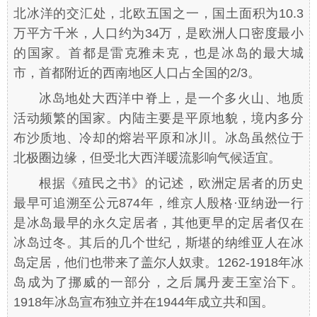
北冰洋的交汇处，北欧五国之一，国土面积为10.3
万平方千米，人口约为34万，是欧洲人口密度最小
的国家。首都是雷克雅未克，也是冰岛的最大城
市，首都附近的西南地区人口占全国的2/3。
冰岛地处大西洋中脊上，是一个多火山、地质
活动频繁的国家。内陆主要是平原地貌，境内多分
布沙质地、冷却的熔岩平原和冰川。冰岛虽然位于
北极圈边缘，但受北大西洋暖流影响气候适宜。
根据《殖民之书》的记述，欧洲定居者的历史
最早可追溯至公元874年，维京人殷格·亚纳逊一行
是冰岛最早的永久定居者，其他更早的定居者仅在
冰岛过冬。其后的几个世纪，斯堪的纳维亚人在冰
岛定居，他们也带来了盖尔人奴隶。1262-1918年冰
岛成为了挪威的一部分，之后属丹麦王室治下。
1918年冰岛宣布独立并在1944年成立共和国。