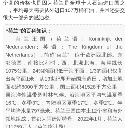
个高的价格也是因为荷兰是全球十大石油进口国之
一，平均每天需要从外进口107万桶石油，并且还要交
很大一部分的燃油税。
“荷兰”的百科知识：
荷兰王国（荷兰语：Koninkrijk der
Nederlanden；英语：The Kingdom of the
Netherlands），简称“荷兰”。位于欧洲西北部。东
邻德国，南接比利时，西、北濒北海。海岸线长
1075公里。24%的面积低于海平面，1/3的面积仅高
出海平面1米。从13世纪即开始围海造田，增加土地
面积约6000平方公里，国土面积41528平方公里。
属海洋性温带阔叶林气候。沿海地区平均气温夏季
16℃，冬季3℃；内陆地区夏季17℃，冬季2℃。年
平均降水量797毫米。荷兰王国由本土12个省和海外
领地组成，首都为阿姆斯特丹。2022年1月，荷兰人
口1759万人（荷兰统计局）。