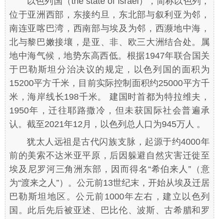
以色列国（the state of israel），简称以色列，
位于亚洲西部，东接约旦，东北部与叙利亚为邻，
南连亚喀巴湾，西南部与埃及为邻，西濒地中海，
北与黎巴嫩接壤，是亚、非、欧三大洲结合处。属
地中海气候，地势东高西低。根据1947年联合国关
于巴勒斯坦分治决议的规定，以色列国的面积为
15200平方千米，目前实际控制面积约25000平方千
米，海岸线长198千米。 建国时首都为特拉维夫，
1950年，迁往耶路撒冷，但未获国际社会普遍承
认。截至2021年12月，以色列总人口为945万人 。
犹太人远祖是古代闪族支脉，起源于约4000年
前的美索不达米亚平原，后因躲避自然灾害迁徙至
埃及尼罗河三角洲东部，因而得名“希伯来人”（意
为“渡来之人”）。公元前13世纪末，开始从埃及迁居
巴勒斯坦地区。公元前1000年左右，建立以色列
国。此后先后被亚述、巴比伦、波斯、古希腊和罗