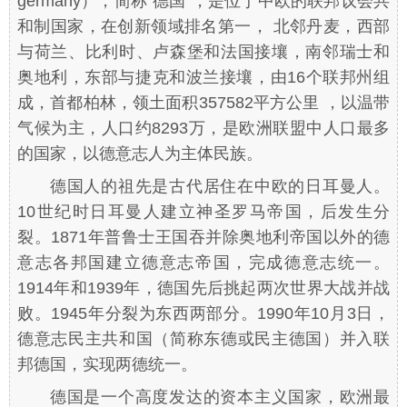
germany），简称“德国”，是位于中欧的联邦议会共
和制国家，在创新领域排名第一， 北邻丹麦，西部
与荷兰、比利时、卢森堡和法国接壤，南邻瑞士和
奥地利，东部与捷克和波兰接壤，由16个联邦州组
成，首都柏林，领土面积357582平方公里 ，以温带
气候为主，人口约8293万，是欧洲联盟中人口最多
的国家，以德意志人为主体民族。
德国人的祖先是古代居住在中欧的日耳曼人。
10世纪时日耳曼人建立神圣罗马帝国，后发生分
裂。1871年普鲁士王国吞并除奥地利帝国以外的德
意志各邦国建立德意志帝国，完成德意志统一。
1914年和1939年，德国先后挑起两次世界大战并战
败。1945年分裂为东西两部分。1990年10月3日，
德意志民主共和国（简称东德或民主德国）并入联
邦德国，实现两德统一。
德国是一个高度发达的资本主义国家，欧洲最