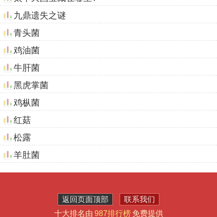
九鼎遗失之谜
青头菌
鸡油菌
牛肝菌
黑虎掌菌
鸡枞菌
红菇
松露
羊肚菌
返回页面顶部
联系我们
十大排名由
987排行榜
免费提供