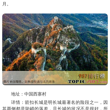
月。
地址：中国西寨村
详情：箭扣长城是明长城最著名的险段之一，因
其两侧都是陡峭的落差，且长城的状况不是很好，所