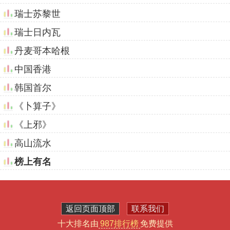
瑞士苏黎世
瑞士日内瓦
丹麦哥本哈根
中国香港
韩国首尔
《卜算子》
《上邪》
高山流水
榜上有名
返回页面顶部
联系我们
十大排名由
987排行榜
免费提供