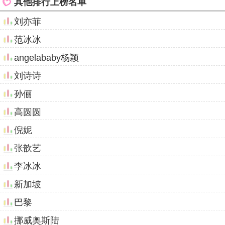
其他排行上榜名单
刘亦菲
范冰冰
angelababy杨颖
刘诗诗
孙俪
高圆圆
倪妮
张歆艺
李冰冰
新加坡
巴黎
挪威奥斯陆