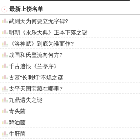
最新上榜名单
武则天为何要立无字碑?
明朝《永乐大典》正本下落之谜
《洛神赋》到底为谁而作?
战国和氏璧流向何方?
千古遗恨《兰亭序》
古墓“长明灯”不熄之谜
太平天国宝藏在哪里?
九鼎遗失之谜
青头菌
鸡油菌
牛肝菌