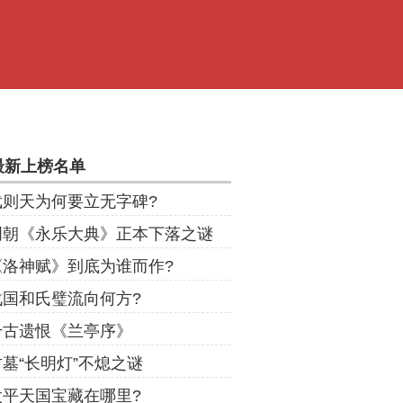
最新上榜名单
武则天为何要立无字碑?
明朝《永乐大典》正本下落之谜
《洛神赋》到底为谁而作?
战国和氏璧流向何方?
千古遗恨《兰亭序》
古墓“长明灯”不熄之谜
太平天国宝藏在哪里?