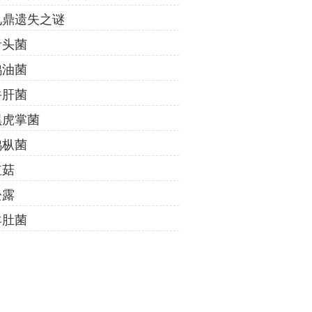
九鼎遗失之谜
青头菌
鸡油菌
牛肝菌
黑虎掌菌
鸡枞菌
红菇
松露
羊肚菌