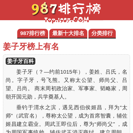
987排行榜
最新十大排名
分类排行
姜子牙榜上有名
姜子牙百科
姜子牙（？—约前1015年），姜姓、吕氏，名
尚。字子牙，号飞熊。又称太公望、师尚父、吕
望、吕尚。 商末周初政治家、军事家、韬略家，周
朝开国元勋，兵学奠基人。
垂钓于渭水之滨，遇见西伯侯姬昌，拜为“太
师”（武官名），尊称太公望，成为首席智囊，辅佐
姬昌建立霸业。周武王即位后，尊为“师尚父” ，成
为周国军事统帅。辅佐武王消灭商纣，建立周朝，