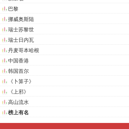
巴黎
挪威奥斯陆
瑞士苏黎世
瑞士日内瓦
丹麦哥本哈根
中国香港
韩国首尔
《卜算子》
《上邪》
高山流水
榜上有名