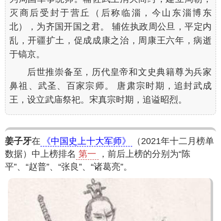
灭商后受封于营丘（后称临淄，今山东淄博东
北），为齐国开国之君。 辅佐执政周公旦，平定内
乱，开疆扩土，促成成康之治，周康王六年，病逝
于镐京。
后世推崇备至，历代皇帝和文史典籍尊为兵家
鼻祖、武圣、百家宗师。 唐肃宗时期，追封武成
王，设立武庙祭祀。宋真宗时期，追谥昭烈。
姜子牙
在
《中国史上十大军师》
（2021年十二月榜单
数据）中上榜排名
第一
，前后上榜的分别为“陈
平”、“赵普”、“张良”、“诸葛亮”。