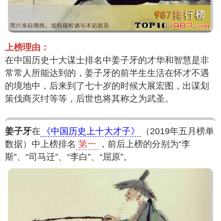
上榜理由：
在中国历史十大谋士排名中姜子牙的才华和智慧是非
常常人所能达到的，姜子牙的前半生生活在怀才不遇
的境地中，后来到了七十岁的时候大展宏图，出谋划
策伐商灭纣等等，后世也将其称之为武圣。
姜子牙
在
《中国历史上十大才子》
（2019年五月榜单
数据）中上榜排名
第一
，前后上榜的分别为“李
斯”、“司马迁”、“李白”、“屈原”。