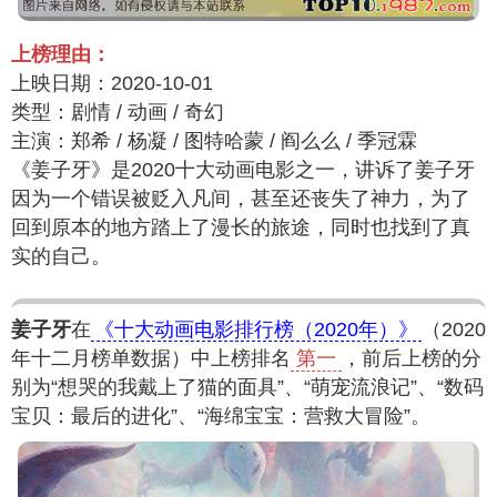
上榜理由：
上映日期：2020-10-01
类型：剧情 / 动画 / 奇幻
主演：郑希 / 杨凝 / 图特哈蒙 / 阎么么 / 季冠霖
《姜子牙》是2020十大动画电影之一，讲诉了姜子牙
因为一个错误被贬入凡间，甚至还丧失了神力，为了
回到原本的地方踏上了漫长的旅途，同时也找到了真
实的自己。
姜子牙
在
《十大动画电影排行榜（2020年）》
（2020
年十二月榜单数据）中上榜排名
第一
，前后上榜的分
别为“想哭的我戴上了猫的面具”、“萌宠流浪记”、“数码
宝贝：最后的进化”、“海绵宝宝：营救大冒险”。