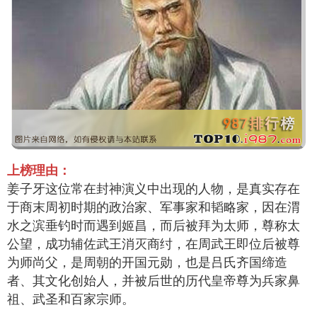
上榜理由：
姜子牙这位常在封神演义中出现的人物，是真实存在
于商末周初时期的政治家、军事家和韬略家，因在渭
水之滨垂钓时而遇到姬昌，而后被拜为太师，尊称太
公望，成功辅佐武王消灭商纣，在周武王即位后被尊
为师尚父，是周朝的开国元勋，也是吕氏齐国缔造
者、其文化创始人，并被后世的历代皇帝尊为兵家鼻
祖、武圣和百家宗师。