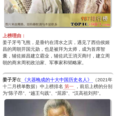
上榜理由：
姜子牙号飞熊，是垂钓在渭水之滨，遇见了西伯侯姬
昌的周朝开国元勋，也是被拜为太师，成为首席智
囊，辅佐姬昌建立霸业，辅佐武王消灭商纣，建立周
朝的商末周初政治家、军事家和韬略家。
姜子牙
在
《大器晚成的十大中国历史名人》
（2021年
十二月榜单数据）中上榜排名
第一
，前后上榜的分别
为“陈子昂”、“越王勾践”、“屈原”、“汉高祖刘邦”。