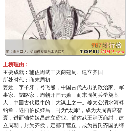
上榜理由：
主要成就：辅佐周武王灭商建周、建立齐国
所处时代：商末周初
姜姓，字子牙，号飞熊，中国古代杰出的政治家、军
事家、韬略家，周朝开国元勋，商末周初兵学奠基
人，中国古代最牛的十大谋士之一。姜太公渭水河畔
钓鱼，遇西伯侯姬昌，封为“太师”，成为大周首席智
囊，进而辅佐姬昌建立霸业。辅佐武王消灭商纣，建
立周朝，封为齐侯，定都于营丘，成为吕氏齐国的缔