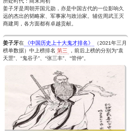
所处时代：商末周初
姜子牙是周朝开国元勋，亦是中国古代的一位影响久
远的杰出的韬略家、军事家与政治家。辅佐周武王灭
商建周，各方面都有卓越贡献。
姜子牙
在
《中国历史上十大鬼才排名》
（2021年三月
榜单数据）中上榜排名
第三
，前后上榜的分别为“袁
天罡”、“鬼谷子”、“张三丰”、“管仲”。