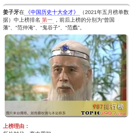
姜子牙
在
《中国历史十大全才》
（2021年五月榜单数
据）中上榜排名
第一
，前后上榜的分别为“曾国
藩”、“范仲淹”、“鬼谷子”、“范蠡”。
上榜理由：