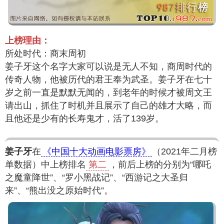
上榜理由：
所处时代：商末周初
姜子牙这个名字大家可以说是无人不知，商周时代的
传奇人物，他被历代的君王奉为武圣。姜子牙在七十
岁之前一直是默默无闻的，到老年的时候才被周文王
请出山，抓住了时机并且展示了自己的雄才大略，而
且他还是少有的长寿鬼才，活了139岁。
姜子牙
在
《中国十大动画电影票房》
（2021年二月榜
单数据）中上榜排名
第二
，前后上榜的分别为“哪吒
之魔童降世”、“罗小黑战记”、“西游记之大圣归
来”、“熊出没之原始时代”。