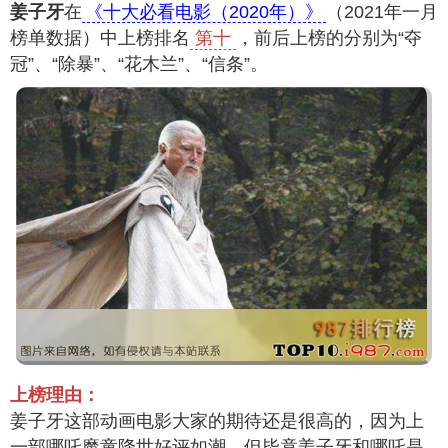
姜子牙
在
《十大必看电影（2020年）》
（2021年一月
榜单数据）中上榜排名
第十
，前后上榜的分别为“夺
冠”、“除暴”、“花木兰”、“信条”。
上榜理由：
姜子牙这部动画电影大家的期待还是很高的，因为上
一部哪吒魔童降世好评如潮，但毕竟姜子牙和哪吒是