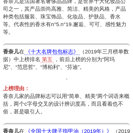
香奈儿是法国著名奢侈品品牌，是世界十大化妆品公
司之一，其产品崇尚高雅、简洁、精美的风格，产品
种类包括服装、珠宝饰品、化妆品、护肤品、香水
等。代表性的香水有n°5.n°19.邂逅、可可、感性魅力
等。
香奈儿
在
《十大名牌包包标志》
（2019年三月榜单数
据）中上榜排名
第五
，前后上榜的分别为“阿玛
尼”、“范思哲”、“博柏利”、“芬迪”。
上榜理由：
香奈儿家的品牌标志可以用“简单、精美”两个词语来概
括，两个c字母交叉的设计辨识度高，而且看着也不
俗，甚是吸引人。
香奈儿
在
《全国十大牌子指甲油（2019年）》
（2019