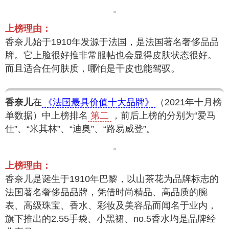
上榜理由：
香奈儿始于1910年发源于法国，是法国著名奢侈品品
牌。它上脸很好推非常服帖也会显得皮肤状态很好。
而且适合任何肤质，哪怕是干皮也能驾驭。
香奈儿
在
《法国最具价值十大品牌》
（2021年十月榜
单数据）中上榜排名
第二
，前后上榜的分别为“爱马
仕”、“米其林”、“迪奥”、“路易威登”。
上榜理由：
香奈儿是诞生于1910年巴黎，以山茶花为品牌标志的
法国著名奢侈品品牌，凭借时尚精品、高品质的腕
表、高级珠宝、香水、彩妆及美容品而闻名于业内，
旗下推出的2.55手袋、小黑裙、no.5香水均是品牌经