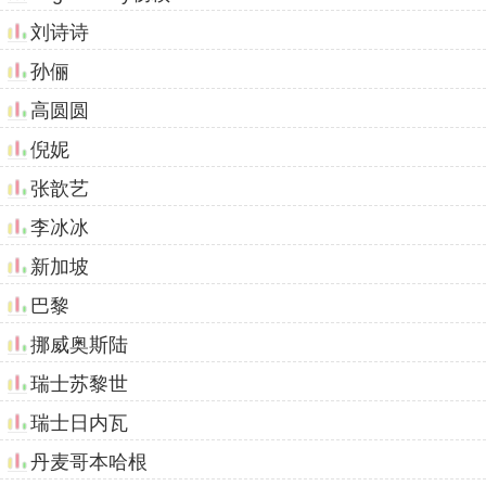
刘诗诗
孙俪
高圆圆
倪妮
张歆艺
李冰冰
新加坡
巴黎
挪威奥斯陆
瑞士苏黎世
瑞士日内瓦
丹麦哥本哈根