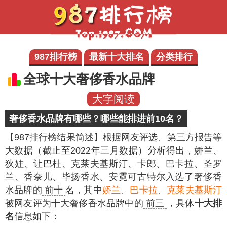
987排行榜
最新十大排名
分类排行
全球十大奢侈香水品牌
大字阅读
奢侈香水品牌有哪些？哪些能排进前10名？
【987排行榜结果简述】
根据网友评选、第三方报告等
大数据（截止至2022年三月数据）分析得出，娇兰、
狄娃、让巴杜、克莱夫基斯汀、卡郎、巴卡拉、圣罗
兰、香奈儿、毕扬香水、安霓可古特尔入选了奢侈香
水品牌的
前十
名，其中
娇兰
、
巴卡拉
、
克莱夫基斯汀
被网友评为十大奢侈香水品牌中的
前三
，具体
十大排
名
信息如下：