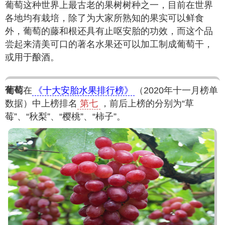
葡萄这种世界上最古老的果树树种之一，目前在世界
各地均有栽培，除了为大家所熟知的果实可以鲜食
外，葡萄的藤和根还具有止呕安胎的功效，而这个品
尝起来清美可口的著名水果还可以加工制成葡萄干，
或用于酿酒。
葡萄
在
《十大安胎水果排行榜》
（2020年十一月榜单
数据）中上榜排名
第七
，前后上榜的分别为“草
莓”、“秋梨”、“樱桃”、“柿子”。