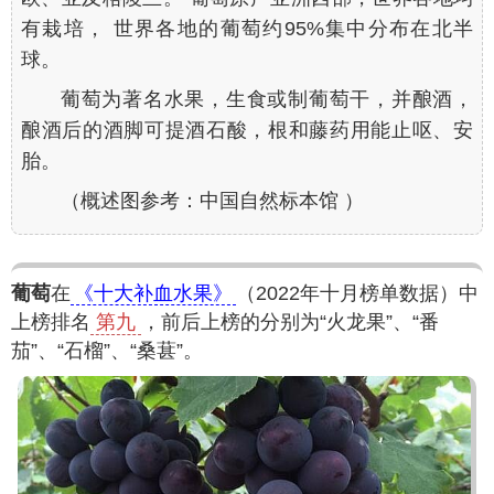
有栽培， 世界各地的葡萄约95%集中分布在北半
球。
葡萄为著名水果，生食或制葡萄干，并酿酒，
酿酒后的酒脚可提酒石酸，根和藤药用能止呕、安
胎。
（概述图参考：中国自然标本馆 ）
葡萄
在
《十大补血水果》
（2022年十月榜单数据）中
上榜排名
第九
，前后上榜的分别为“火龙果”、“番
茄”、“石榴”、“桑葚”。