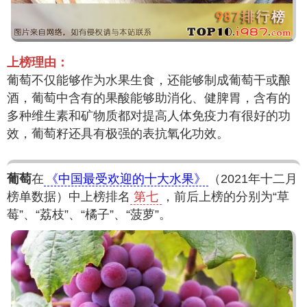
上榜理由：
葡萄不仅能够作为水果生食，还能够制成葡萄干或酿
酒，葡萄中含有的果酸能够助消化、健脾胃，含有的
多种维生素和矿物质都对提高人体免疫力有很好的功
效，葡萄籽还具有极强的表抗氧化功效。
葡萄
在
《中国最受欢迎的十大水果》
（2021年十二月
榜单数据）中上榜排名
第七
，前后上榜的分别为“草
莓”、“荔枝”、“橘子”、“菠萝”。