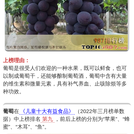
上榜理由：
葡萄是很受人们欢迎的一种水果，既可以鲜食，也可
以制成葡萄干，还能够酿制葡萄酒，葡萄中含有大量
的维生素和微量元素，具有补气养血、止咳除烦等多
种功效。
葡萄
在
《儿童十大有益食品》
（2022年三月榜单数
据）中上榜排名
第九
，前后上榜的分别为“苹果”、“蜂
蜜”、“木耳”、“鱼”。