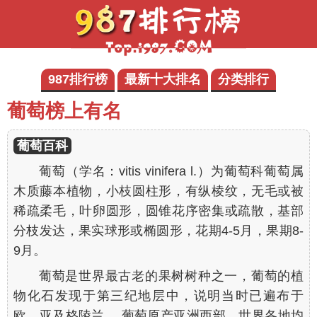
987排行榜
最新十大排名
分类排行
葡萄榜上有名
葡萄百科
葡萄（学名：
vitis vinifera
l.）为葡萄科葡萄属
木质藤本植物，小枝圆柱形，有纵棱纹，无毛或被
稀疏柔毛，叶卵圆形，圆锥花序密集或疏散，基部
分枝发达，果实球形或椭圆形，花期4-5月，果期8-
9月。
葡萄是世界最古老的果树树种之一，葡萄的植
物化石发现于第三纪地层中，说明当时已遍布于
欧、亚及格陵兰。 葡萄原产亚洲西部，世界各地均