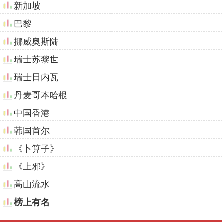
新加坡
巴黎
挪威奥斯陆
瑞士苏黎世
瑞士日内瓦
丹麦哥本哈根
中国香港
韩国首尔
《卜算子》
《上邪》
高山流水
榜上有名