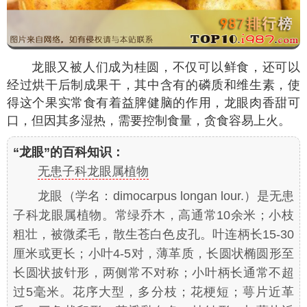
龙眼又被人们成为桂圆，不仅可以鲜食，还可以
经过烘干后制成果干，其中含有的磷质和维生素，使
得这个果实常食有着益脾健脑的作用，龙眼肉香甜可
口，但因其多湿热，需要控制食量，贪食容易上火。
“龙眼”的百科知识：
无患子科龙眼属植物
龙眼（学名：
dimocarpus longan
lour.）是无患
子科龙眼属植物。常绿乔木，高通常10余米；小枝
粗壮，被微柔毛，散生苍白色皮孔。叶连柄长15-30
厘米或更长；小叶4-5对，薄革质，长圆状椭圆形至
长圆状披针形，两侧常不对称；小叶柄长通常不超
过5毫米。花序大型，多分枝；花梗短；萼片近革