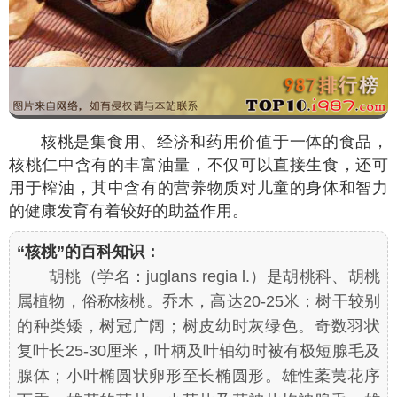
核桃是集食用、经济和药用价值于一体的食品，
核桃仁中含有的丰富油量，不仅可以直接生食，还可
用于榨油，其中含有的营养物质对儿童的身体和智力
的健康发育有着较好的助益作用。
“核桃”的百科知识：
胡桃（学名：
juglans regia
l.）是胡桃科、胡桃
属植物，俗称核桃
。
乔木，高达20-25米；树干较别
的种类矮，树冠广阔；树皮幼时灰绿色。奇数羽状
复叶长25-30厘米，叶柄及叶轴幼时被有极短腺毛及
腺体；小叶椭圆状卵形至长椭圆形。雄性葇荑花序