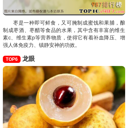
枣是一种即可鲜食，又可腌制成蜜饯和果脯，酿
制成枣酒、枣醋等食品的水果，其中含有丰富的维生
素c、维生素p等营养物质，使得它有着补血降压、增
强人体免疫力、镇静安神的功效。
龙眼
TOP6