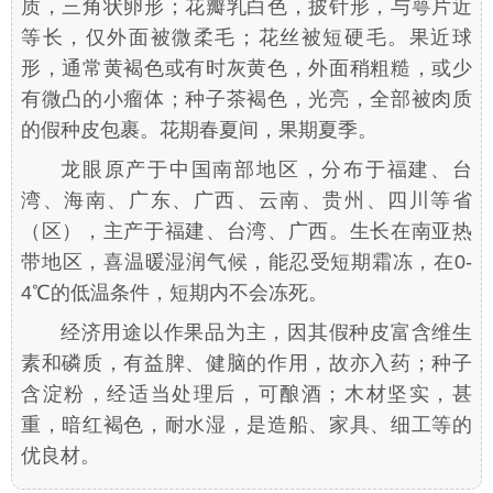
质，三角状卵形；花瓣乳白色，披针形，与萼片近
等长，仅外面被微柔毛；花丝被短硬毛。果近球
形，通常黄褐色或有时灰黄色，外面稍粗糙，或少
有微凸的小瘤体；种子茶褐色，光亮，全部被肉质
的假种皮包裹。花期春夏间，果期夏季。
龙眼原产于中国南部地区，分布于福建、台
湾、海南、广东、广西、云南、贵州、四川等省
（区），主产于福建、台湾、广西。生长在南亚热
带地区，喜温暖湿润气候，能忍受短期霜冻，在0-
4℃的低温条件，短期内不会冻死。
经济用途以作果品为主，因其假种皮富含维生
素和磷质，有益脾、健脑的作用，故亦入药；种子
含淀粉，经适当处理后，可酿酒；木材坚实，甚
重，暗红褐色，耐水湿，是造船、家具、细工等的
优良材。