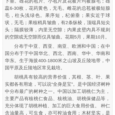
下垂。雄花的苞片、小苞片及花被片均被腺毛；雄
蕊6-30枚，花药黄色，无毛。雌花的总苞被极短腺
毛，柱头浅绿色。果序短，杞俯垂；果实近于球
状，无毛；果核稍具皱曲，有2条纵棱，顶端具短尖
头；隔膜较薄，内里无空隙；内果皮壁内具不规则
的空隙或无空隙而仅具皱曲。花期5月，果期10月。
分布于中亚、西亚、南亚、欧洲和中国；在中
国分布于于中国华北、西北、西南、华中、华南和
华东。生于海拔400-1800米之山坡及丘陵地带，中
国平原及丘陵地区常见栽培。
胡桃具有较高的营养价值，其根、茎、叶、果
实都各有用途，可以说“全身是宝”。是中国经济树种
中分布最广的树种之一。中国以加工胡桃仁为主，
主要产品有核桃仁食品、核桃油、胡桃保健品等，
充分体现了胡桃种植、加工的巨大食用价值。 种仁
含油量高，可生食，亦可榨油食用；木材坚实，是