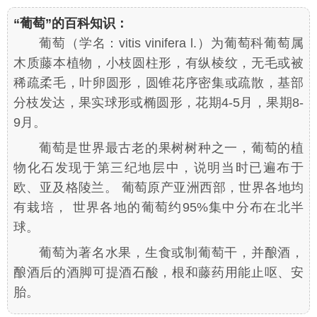
“葡萄”的百科知识：
葡萄（学名：
vitis vinifera
l.）为葡萄科葡萄属
木质藤本植物，小枝圆柱形，有纵棱纹，无毛或被
稀疏柔毛，叶卵圆形，圆锥花序密集或疏散，基部
分枝发达，果实球形或椭圆形，花期4-5月，果期8-
9月。
葡萄是世界最古老的果树树种之一，葡萄的植
物化石发现于第三纪地层中，说明当时已遍布于
欧、亚及格陵兰。 葡萄原产亚洲西部，世界各地均
有栽培， 世界各地的葡萄约95%集中分布在北半
球。
葡萄为著名水果，生食或制葡萄干，并酿酒，
酿酒后的酒脚可提酒石酸，根和藤药用能止呕、安
胎。