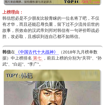
上榜理由：
韩信想必是不少朋友比较青睐的一位名将了吧，不仅
有才华，而且还能忍辱负重，留下过不少流传后世的
故事，所效命的汉武帝刘邦对韩信有一句评价即战必
胜，攻必取，且感叹到连自己都不如韩信。
韩信
在
《中国古代十大战神》
（2018年九月榜单数
据）中上榜排名
第七
，前后上榜的分别为“关羽”、“孙
武”、“白起”、“李广”。