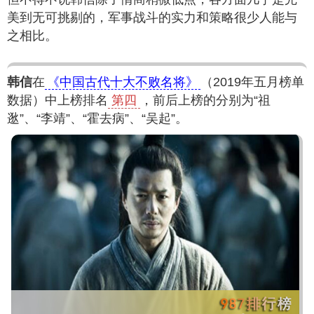
美到无可挑剔的，军事战斗的实力和策略很少人能与
之相比。
韩信
在
《中国古代十大不败名将》
（2019年五月榜单
数据）中上榜排名
第四
，前后上榜的分别为“祖
逖”、“李靖”、“霍去病”、“吴起”。