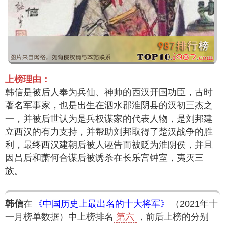
上榜理由：
韩信是被后人奉为兵仙、神帅的西汉开国功臣，古时
著名军事家，也是出生在泗水郡淮阴县的汉初三杰之
一，并被后世认为是兵权谋家的代表人物，是刘邦建
立西汉的有力支持，并帮助刘邦取得了楚汉战争的胜
利，最终西汉建朝后被人诬告而被贬为淮阴侯，并且
因吕后和萧何合谋后被诱杀在长乐宫钟室，夷灭三
族。
韩信
在
《中国历史上最出名的十大将军》
（2021年十
一月榜单数据）中上榜排名
第六
，前后上榜的分别