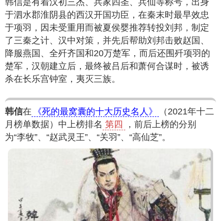
韩信是有着汉初三杰、兵家四圣、兵仙等称号，出身
于泗水郡淮阴县的西汉开国功臣，在秦末时最早效忠
于项羽，因未受重用而被夏侯婴推荐转投刘邦，制定
了三秦之计、汉中对策，并先后帮助刘邦击败赵国、
降服燕国、全歼齐国和20万楚军，而后还围歼项羽的
楚军，汉朝建立后，最终被吕后和萧何合谋时，被诱
杀在长乐宫钟室，夷灭三族。
韩信
在
《死的最窝囊的十大历史名人》
（2021年十二
月榜单数据）中上榜排名
第四
，前后上榜的分别
为“李牧”、“赵武灵王”、“关羽”、“高仙芝”。