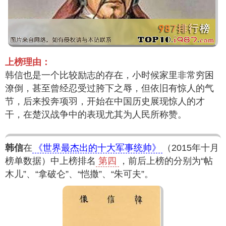
上榜理由：
韩信也是一个比较励志的存在，小时候家里非常穷困
潦倒，甚至曾经忍受过胯下之辱，但依旧有惊人的气
节，后来投奔项羽，开始在中国历史展现惊人的才
干，在楚汉战争中的表现尤其为人民所称赞。
韩信
在
《世界最杰出的十大军事统帅》
（2015年十月
榜单数据）中上榜排名
第四
，前后上榜的分别为“帖
木儿”、“拿破仑”、“恺撒”、“朱可夫”。