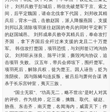
计 。刘邦兵败于彭城后，韩信先破楚军于京、索之
间，后平定魏国，请命北伐拿下代国 。刘邦收其精
兵后，背水一战，击败赵国 ，派人降服燕国 。支援
刘邦以及清除项羽派往赵国的奇兵的同时平定剩下
的赵国城邑。 刘邦成皋兵败夺其精兵后，奉命攻打
齐国 ，拿下齐国后全歼过来支援的龙且二十万楚
军。 韩信攻打楚国，项羽恐慌，与刘邦签订鸿沟协
议。 刘邦听从张良、陈平计策，撕毁鸿沟协议，追
击项羽 失败。 汉五年，带兵会师垓下，围歼楚军。
项羽死后，解除兵权，徙为楚王。因人诬告，贬为
淮阴侯。 因与陈豨勾连反叛，被吕后与萧何合谋 诱
杀于长乐宫钟室，夷灭三族 。
“国士无双”、“功高无二，略不世出”是时人对其
的评价。作为统帅，定三秦，擒魏、取代、破赵、
胁燕、东击齐，南灭楚，名闻海内，威震天下；作