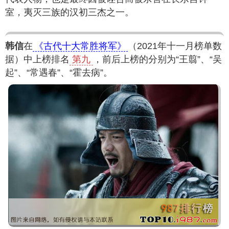
室，夷灭三族的汉初三杰之一。
韩信
在
《古代十大常胜将军》
（2021年十一月榜单数
据）中上榜排名
第九
，前后上榜的分别为“王翦”、“吴
起”、“常遇春”、“霍去病”。