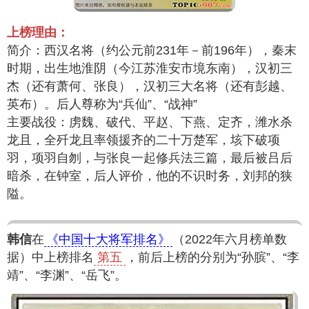
上榜理由：
简介：西汉名将（约公元前231年－前196年），秦末
时期，出生地淮阴（今江苏淮安市境东南），汉初三
杰（还有萧何、张良），汉初三大名将（还有彭越、
英布）。后人尊称为“兵仙”、“战神”
主要战役：虏魏、破代、平赵、下燕、定齐，潍水杀
龙且，全歼龙且率领援齐的二十万楚军，垓下破项
羽，项羽自刎，与张良一起修兵法三篇，最后被吕后
暗杀，在钟室，后人评价，他的不识时务，刘邦的狭
隘。
韩信
在
《中国十大将军排名》
（2022年六月榜单数
据）中上榜排名
第五
，前后上榜的分别为“孙膑”、“李
靖”、“李渊”、“岳飞”。