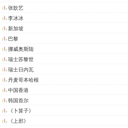
张歆艺
李冰冰
新加坡
巴黎
挪威奥斯陆
瑞士苏黎世
瑞士日内瓦
丹麦哥本哈根
中国香港
韩国首尔
《卜算子》
《上邪》