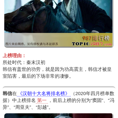
上榜理由：
所处时代：秦末汉初
韩信有盖世的功劳，就是因为功高震主，韩信才被皇
室陷害，最后的下场非常的凄惨。
韩信
在
《汉朝十大名将排名榜》
（2020年四月榜单数
据）中上榜排名
第一
，前后上榜的分别为“窦固”、“冯
异”、“周亚夫”、“彭越”。