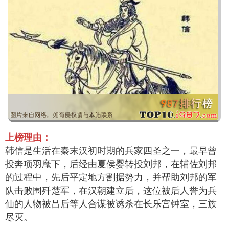
上榜理由：
韩信是生活在秦末汉初时期的兵家四圣之一，最早曾
投奔项羽麾下，后经由夏侯婴转投刘邦，在辅佐刘邦
的过程中，先后平定地方割据势力，并帮助刘邦的军
队击败围歼楚军，在汉朝建立后，这位被后人誉为兵
仙的人物被吕后等人合谋被诱杀在长乐宫钟室，三族
尽灭。