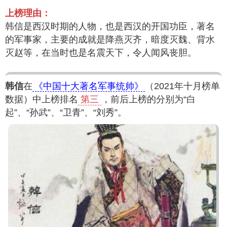
上榜理由：
韩信是西汉时期的人物，也是西汉的开国功臣，著名
的军事家，主要的成就是降燕灭齐，暗度灭魏、背水
灭赵等，在当时也是名震天下，令人闻风丧胆。
韩信
在
《中国十大著名军事统帅》
（2021年十月榜单
数据）中上榜排名
第三
，前后上榜的分别为“白
起”、“孙武”、“卫青”、“刘秀”。