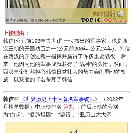
上榜理由：
韩信(公元前196年去世)是一位杰出的军事家，也是西
汉王朝的开国功臣之一(公元前206年-公元24年)。韩信
在西汉的开创过程中指挥并赢得了许多重要战役，后
来，他因为他的军事成就获得了“战神”的头衔，然而，
西汉皇帝刘邦担心韩信日益壮大的势力会削弱他的权
威，以叛变的罪名杀死了韩信。
韩信
在
《世界历史上十大著名军事统帅》
（2022年三
月榜单数据）中上榜排名
第九
，前后上榜的分别
为“白起”、“曼施坦因”、“粟裕”、“亚历山大大帝”。