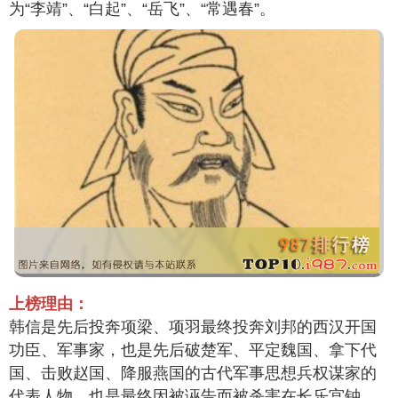
为“李靖”、“白起”、“岳飞”、“常遇春”。
上榜理由：
韩信是先后投奔项梁、项羽最终投奔刘邦的西汉开国
功臣、军事家，也是先后破楚军、平定魏国、拿下代
国、击败赵国、降服燕国的古代军事思想兵权谋家的
代表人物，也是最终因被诬告而被杀害在长乐宫钟