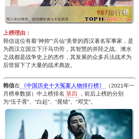
上榜理由：
韩信这位有着“神帅”“兵仙”美誉的西汉著名军事家，是
为西汉立国立下汗马功劳，其智慧的井陉之战、潍水
之战都是战争史上的杰作，其发展的众多兵法战术为
后世留下了大量的战术典故。
韩信
在
《中国历史十大冤案人物排行榜》
（2021年一
月榜单数据）中上榜排名
第四
，前后上榜的分别
为“伍子胥”、“白起”、“晁错”、“邓艾”。