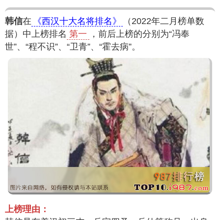
韩信
在
《西汉十大名将排名》
（2022年二月榜单数
据）中上榜排名
第一
，前后上榜的分别为“冯奉
世”、“程不识”、“卫青”、“霍去病”。
上榜理由：