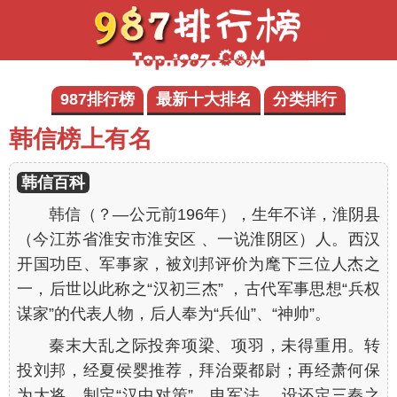
987排行榜
最新十大排名
分类排行
韩信榜上有名
韩信百科
韩信（？—公元前196年），生年不详，淮阴县
（今江苏省淮安市淮安区 、一说淮阴区）人。西汉
开国功臣、军事家，被刘邦评价为麾下三位人杰之
一，后世以此称之“汉初三杰” ，古代军事思想“兵权
谋家”的代表人物，后人奉为“兵仙”、“神帅”。
秦末大乱之际投奔项梁、项羽，未得重用。转
投刘邦，经夏侯婴推荐，拜治粟都尉；再经萧何保
为大将，制定“汉中对策”，申军法 ，设还定三秦之