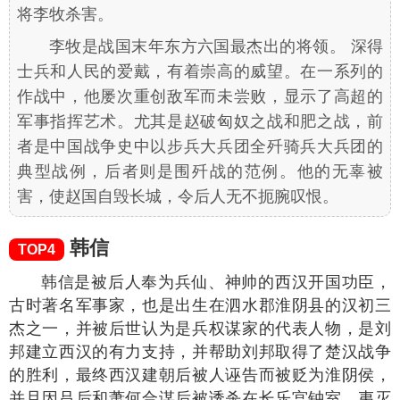
将李牧杀害。
李牧是战国末年东方六国最杰出的将领。 深得
士兵和人民的爱戴，有着崇高的威望。在一系列的
作战中，他屡次重创敌军而未尝败，显示了高超的
军事指挥艺术。尤其是赵破匈奴之战和肥之战，前
者是中国战争史中以步兵大兵团全歼骑兵大兵团的
典型战例，后者则是围歼战的范例。他的无辜被
害，使赵国自毁长城，令后人无不扼腕叹恨。
韩信
TOP4
韩信是被后人奉为兵仙、神帅的西汉开国功臣，
古时著名军事家，也是出生在泗水郡淮阴县的汉初三
杰之一，并被后世认为是兵权谋家的代表人物，是刘
邦建立西汉的有力支持，并帮助刘邦取得了楚汉战争
的胜利，最终西汉建朝后被人诬告而被贬为淮阴侯，
并且因吕后和萧何合谋后被诱杀在长乐宫钟室，夷灭