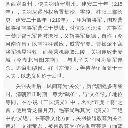
备西定益州，使关羽镇守荆州。建安二十年（215
年），关羽尽逐孙权所置长沙、零陵、桂阳三郡长
吏。建安二十四年（219年），拜为前将军，围攻曹
操将征南将军曹仁于樊城，时值汉水泛滥，左将军
于禁所督七军皆被淹没，又斩将军庞德，自许（今
河南许昌）以南往往遥应，威震华夏。曹操派平寇
将军徐晃往救，而吴乘机袭取江陵，关羽遂败走麦
城（今湖北当阳东南），与儿子关平同为吴军俘
杀。追谥壮缪侯。好《左传》，善待卒伍而骄于士
大夫，以忠义见称于后世。
关羽去世后，民间尊为“关公”，历代朝廷多有褒
封。清朝雍正时期，尊为“武圣”，与“文圣”孔子地位
等同。在小说《三国演义》中，名列“五虎上将”之
首，使用青龙偃月刀。毛宗岗称其为《演义》三绝
中的“义绝”。在宗教文化方面，关羽被道教尊为关圣
帝君、文衡帝君，被佛教尊为护法伽蓝菩萨（伽蓝