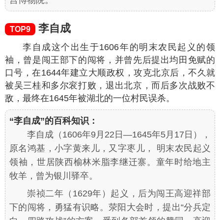
宫博物院
。
李自成
TOP9
李自成这个出生于1606年的明末农民起义的领
袖，曾是闯王部下的闯将，并曾先后提出均田免赋的
口号，在1644年建立大顺政权，攻克北京后，不久就
被吴三桂和多尔衮打败，退出北京，而后多次战败不
敌，最终在1645年被湖北的一位村民误杀。
“李自成”的百科知识：
李自成（1606年9月22日—1645年5月17日），
原名鸿基，小字黄来儿，又字枣儿， 明末农民起义
领袖，世居陕西榆林米脂李继迁寨。童年时给地主
牧羊，曾为银川驿卒。
崇祯二年（1629年）起义，后为闯王高迎祥部
下的闯将，勇猛有识略。荥阳大会时，提出“分兵定