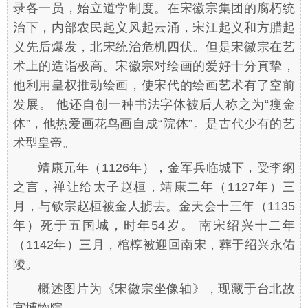
录各一员，始立道学制度。在宋徽宗集团的腐朽统
治下，内部农民起义风起云涌，宋江起义和方腊起
义先后爆发，北宋统治危机四伏。但是宋徽宗在艺
术上的造诣极高。宋徽宗对绘画的爱好十分真挚，
他利用皇权推动绘画，使宋代的绘画艺术有了空前
发展。 他还自创一种书法字体被后人称之为“瘦金
体”，他热爱画花鸟画自成“院体”。是古代少有的艺
术型皇帝。
靖康元年（1126年），金军兵临城下，受李纲
之言，禅让给太子赵桓，靖康二年（1127年）三
月，与钦宗赵桓被金人掳去。金天会十三年（1135
年）死于五国城，时年54岁。 南宋绍兴十二年
（1142年）三月，棺椁被迎回南宋，葬于绍兴永佑
陵。
概述图片为《宋徽宗坐像轴》，现藏于
台北故