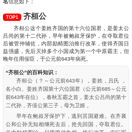
名
信息如下：
齐桓公
TOP1
齐桓公这个姜姓齐国的第十六位国君，是姜太公
吕尚的第十二代孙，早年被鲍叔牙保护，在夺取君位
后被管仲辅佐，内部励精图治推行改革，使得齐国日
益强盛，先后灭掉多个小国成为第一个中原霸主，但
晚年任用佞臣，于公元前643年病死。
“齐桓公”的百科知识：
齐桓公（？～公元前643年），姜姓，吕氏 ，
名小白。姜姓齐国第十六位国君（公元前685～公元
前643年在位），春秋五霸之首，姜太公吕尚的第十
二代孙，齐僖公第三子，母为卫姬 。
早年在鲍叔牙保护下，逃到莒国避难。在齐襄
公和公孙无知相继死去后，抢先回国，夺取君位。