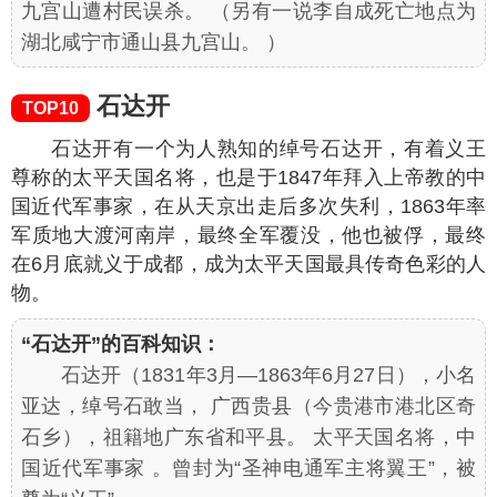
九宫山遭村民误杀。 （另有一说李自成死亡地点为
湖北咸宁市通山县九宫山。 ）
石达开
TOP10
石达开有一个为人熟知的绰号石达开，有着义王
尊称的太平天国名将，也是于1847年拜入上帝教的中
国近代军事家，在从天京出走后多次失利，1863年率
军质地大渡河南岸，最终全军覆没，他也被俘，最终
在6月底就义于成都，成为太平天国最具传奇色彩的人
物。
“石达开”的百科知识：
石达开（1831年3月—1863年6月27日），小名
亚达，绰号石敢当， 广西贵县（今贵港市港北区奇
石乡），祖籍地广东省和平县。 太平天国名将，中
国近代军事家 。曾封为“圣神电通军主将翼王”，被