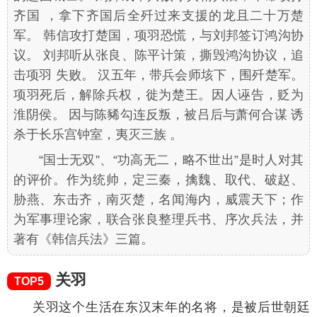
齐国 ，拿下齐国后全歼过来支援的龙且二十万楚
军。 韩信攻打楚国，项羽恐慌，与刘邦签订鸿沟协
议。 刘邦听从张良、陈平计策，撕毁鸿沟协议，追
击项羽 失败。 汉五年，带兵会师垓下，围歼楚军。
项羽死后，解除兵权，徙为楚王。因人诬告，贬为
淮阴侯。 因与陈豨勾连反叛，被吕后与萧何合谋 诱
杀于长乐宫钟室，夷灭三族 。
“国士无双”、“功高无二，略不世出”是时人对其
的评价。作为统帅，定三秦，擒魏、取代、破赵、
胁燕、东击齐，南灭楚，名闻海内，威震天下；作
为军事理论家，联合张良整理兵书、序次兵法，并
著有《韩信兵法》三篇。
关羽
TOP5
关羽这个生活在东汉末年的名将，是被后世朝廷