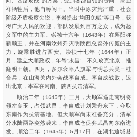
向、四路攻战”的方案，受到各部首领的赞同。高迎
祥牺牲后，他自称闯王。当时中原灾荒严重，社会
阶级矛盾极度尖锐，李岩提出“均田免赋”等口号，获
得广大人民的欢迎，部队发展到百万之众，成为起
义军中的主力军。崇祯十六年（1643年）在襄阳称
新顺王，并在河南汝州歼灭明陕西总督孙传庭的主
力，旋乘胜进占西安。崇祯十七年（1644年）正
月，建立大顺政权，年号“永昌”。不久攻克北京，推
翻明王朝。四月，多尔衮率八旗军与明总兵吴三桂
合兵，在山海关内外会战李自成。李自成战败，退
出北京，率军在河南、陕西抗击清军。
顺治二年（1645年）三月，大顺军逼走南明将
领左良玉，占领武昌，李自成计划乘舟东下，夺取
东南作为抗清基地。但大顺军尚未准备充分，清军
分水陆两路突然袭来，李自成仓促弃武昌向东南进
发。顺治二年（1645年）5月17日，在湖北通城县