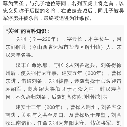
尊为武圣，与孔子地位等同，名列五虎上将之首，以
忠义见称于后世的名将，在败走麦城后，同儿子被吴
军俘虏并被杀害，最终被追谥为壮缪侯。
“关羽”的百科知识：
关羽（？—220年），字云长，本字长生 ，河
东郡解县（今山西省运城市盐湖区解州镇）人。东
汉末年名将。
汉末亡命涿郡，与张飞从刘备起兵。刘备得徐
州后，使关羽行太守事。建安五年（200年），曹操
东进，击破刘备，关羽被俘，遂随曹操于官渡迎击
袁绍军，刺袁绍大将颜良于万众之中，封汉寿亭
侯，不久辞归刘备，后随刘备依附荆州牧刘表。
建安十三年（208年），曹操入荆州，刘备率众
南逃，关羽与之共至夏口。及曹操败于赤壁，刘备
收江南诸郡，任命关羽为襄阳太守、荡寇将军。刘