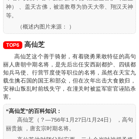
神） 、盖天古佛，被道教尊为协天大帝、翔汉天神
等。
（
概述内图片来源：
）
高仙芝
TOP6
高仙芝这个善于骑射，有着骁勇果敢特征的高句
丽人唐朝中期名将，是先后出任安西副都护、四镇都
知兵马使、行营节度使等职位的名将，虽然在天宝九
载生擒石国的国王和部众，但在次年出击大食败归，
安禄山叛乱时前线失守，在潼关时被监军宦官诬陷杀
害。
“高仙芝”的百科知识：
高仙芝（？—756年1月27日/1月24日） ，高句
丽贵族 ，唐玄宗时期名将。