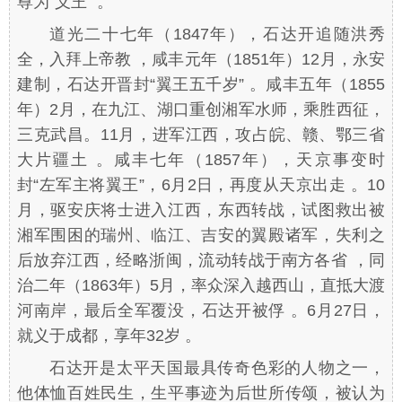
尊为“义王” 。
道光二十七年（1847年），石达开追随洪秀
全，入拜上帝教 ，咸丰元年（1851年）12月，永安
建制，石达开晋封“翼王五千岁” 。咸丰五年（1855
年）2月，在九江、湖口重创湘军水师，乘胜西征，
三克武昌。11月，进军江西，攻占皖、赣、鄂三省
大片疆土 。咸丰七年（1857年），天京事变时
封“左军主将翼王”，6月2日，再度从天京出走 。10
月，驱安庆将士进入江西，东西转战，试图救出被
湘军围困的瑞州、临江、吉安的翼殿诸军，失利之
后放弃江西，经略浙闽，流动转战于南方各省 ，同
治二年（1863年）5月，率众深入越西山，直抵大渡
河南岸，最后全军覆没，石达开被俘 。6月27日，
就义于成都，享年32岁 。
石达开是太平天国最具传奇色彩的人物之一，
他体恤百姓民生，生平事迹为后世所传颂，被认为