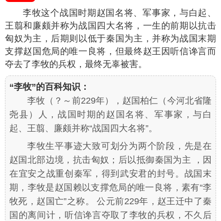
李牧这个战国时期赵国名将、军事家，与白起、
王翦和廉颇并称为战国四大名将，一生的前期以抗击
匈奴为主，后期则以低于秦国为主，并称为战国末期
支撑赵国危局的唯一良将，但最终赵王因听信谗言而
夺去了李牧的兵权，最终无辜被害。
“李牧”的百科知识：
李牧（？～前229年），赵国柏仁（今河北省隆
尧县）人，战国时期的赵国名将、军事家，与白
起、王翦、廉颇并称“战国四大名将”。
李牧生平事迹大致可划分为两个阶段，先是在
赵国北部边境，抗击匈奴；后以抵御秦国为主 ，因
在宜安之战重创秦军，得到武安君的封号。战国末
期，李牧是赵国赖以支撑危局的唯一良将，素有“李
牧死，赵国亡”之称。 公元前229年，赵王迁中了秦
国的离间计，听信谗言夺取了李牧的兵权，不久后