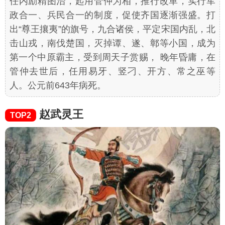
任内励精图治，起用管仲为相，推行改革，实行军
政合一、兵民合一的制度，促使齐国逐渐强盛。打
出“尊王攘夷”的旗号，九合诸侯，平定宋国内乱，北
击山戎，南伐楚国，灭掉谭、遂、鄣等小国，成为
第一个中原霸主，受到周天子赏赐， 晚年昏庸，在
管仲去世后，任用易牙、竖刁、开方、常之巫等
人。公元前643年病死。
赵武灵王
TOP2