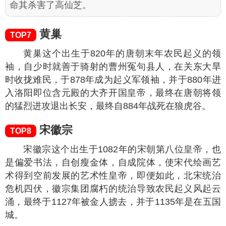
命其杀害了高仙芝。
黄巢
TOP7
黄巢这个出生于820年的唐朝末年农民起义的领
袖，自少时就善于骑射的曹州冤句县人，在关东大旱
时收拢难民，于878年成为起义军领袖，并于880年进
入洛阳即位含元殿的大齐开国皇帝，最终在唐朝将领
的猛烈进攻退出长安，最终自884年战死在狼虎谷。
宋徽宗
TOP8
宋徽宗这个出生于1082年的宋朝第八位皇帝，也
是偏爱书法，自创瘦金体，自成院体，使宋代绘画艺
术得到空前发展的艺术性皇帝，即便如此，北宋统治
危机四伏，徽宗集团腐朽的统治导致农民起义风起云
涌，最终于1127年被金人掳去，并于1135年是在五国
城。