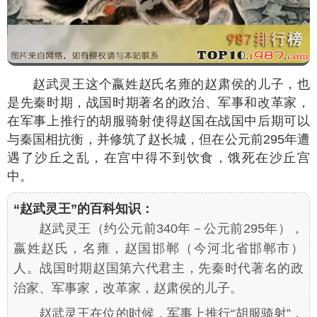
赵武灵王这个嬴姓赵氏名雍的赵肃侯的儿子，也
是先秦时期，战国时期著名的政治、军事和改革家，
在军事上推行的胡服骑射使得赵国在战国中后期可以
与秦国相抗衡，并修筑了赵长城，但在公元前295年遭
遇了沙丘之乱，在宫中得不到饮食，饿死在沙丘宫
中。
“赵武灵王”的百科知识：
赵武灵王（约公元前340年－公元前295年），
嬴姓赵氏，名雍，赵国邯郸（今河北省邯郸市）
人。战国时期赵国第六代君主，先秦时代著名的政
治家、军事家，改革家，赵肃侯的儿子。
赵武灵王在位的时候，军事上推行“胡服骑射”，