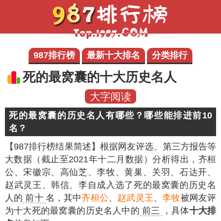
987排行榜
最新十大排名
分类排行
死的最窝囊的十大历史名人
大字阅读
死的最窝囊的历史名人有哪些？哪些能排进前10
名？
【987排行榜结果简述】
根据网友评选、第三方报告等
大数据（截止至2021年十二月数据）分析得出，齐桓
公、宋徽宗、高仙芝、李牧、黄巢、关羽、石达开、
赵武灵王、韩信、李自成入选了死的最窝囊的历史名
人的
前十
名，其中
齐桓公
、
赵武灵王
、
李牧
被网友评
为十大死的最窝囊的历史名人中的
前三
，具体
十大排