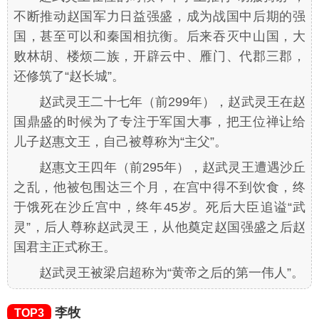
不断推动赵国军力日益强盛，成为战国中后期的强
国，甚至可以和秦国相抗衡。后来吞灭中山国，大
败林胡、楼烦二族，开辟云中、雁门、代郡三郡，
还修筑了“赵长城”。
赵武灵王二十七年（前299年），赵武灵王在赵
国鼎盛的时候为了专注于军国大事，把王位禅让给
儿子赵惠文王，自己被尊称为“主父”。
赵惠文王四年（前295年），赵武灵王遭遇沙丘
之乱，他被包围达三个月，在宫中得不到饮食，终
于饿死在沙丘宫中，终年45岁。死后大臣追谥“武
灵”，后人尊称赵武灵王，从他奠定赵国强盛之后赵
国君主正式称王。
赵武灵王被梁启超称为“黄帝之后的第一伟人”。
李牧
TOP3