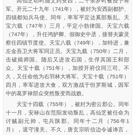
高仙芝幼时随父到安西，二十余岁时被授予将
军。开元二十九年（741年），被封为安西副都护、
四镇都知兵马使。同年，率军平定达奚部叛乱。天
宝六载（747年）三月，平定小勃律国。天宝六载
（747年），升任鸿胪卿、假御史中丞，接替夫蒙灵
察任四镇节度使。天宝八载（749年），加特进，兼
左金吾卫大将军同正员。天宝九载（750年）二月，
击破揭师国。随后又进攻石国，生俘其国王和部
众。天宝十载（751年），加授开府仪同三司。不
久，又任命他为右羽林大将军。天宝十载（751年）
四月，率军进攻大食，双方激战于怛罗斯城，因军
中的葛罗禄部众突然叛变而战败。
天宝十四载（755年），被封为密云郡公。同年
十一月，安禄山在范阳发动叛乱，高仙芝被任命为
讨贼副元帅，屯兵陕郡。同年十二月（756年1
月），退守潼关。不久，唐玄宗听信边令诚谗言，