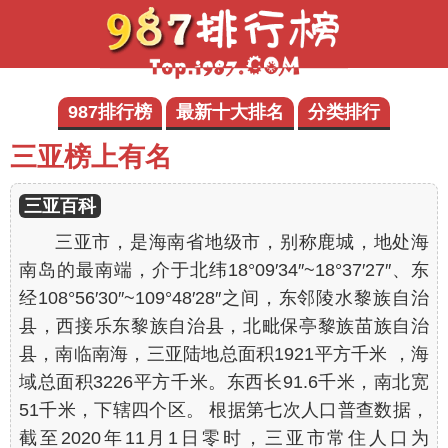
987排行榜
最新十大排名
分类排行
三亚榜上有名
三亚百科
三亚市，是海南省地级市，别称鹿城，地处海
南岛的最南端，介于北纬18°09′34″~18°37′27″、东
经108°56′30″~109°48′28″之间，东邻陵水黎族自治
县，西接乐东黎族自治县，北毗保亭黎族苗族自治
县，南临南海，三亚陆地总面积1921平方千米 ，海
域总面积3226平方千米。东西长91.6千米，南北宽
51千米，下辖四个区。 根据第七次人口普查数据，
截至2020年11月1日零时，三亚市常住人口为