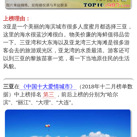
上榜理由：
3亚是一个美丽的海滨城市很多人度蜜月都选择三亚，
这里的海水很蓝沙滩很白。物美价廉的海鲜值得品尝
一下。三亚湾和大东海以及亚龙湾三大海滩是很多游
客会去的旅游观光区，亚龙湾的水质最清。游客还可
以到三亚的黎族苗寨一览，看一下当地原住民的生活
风貌。
三亚
在
《中国十大爱情城市》
（2018年十二月榜单数
据）中上榜排名
第三
，前后上榜的分别为“哈尔
滨”、“丽江”、“大理”、“大连”。