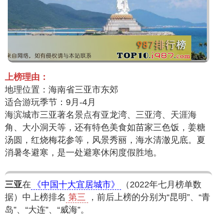
上榜理由：
地理位置：海南省三亚市东郊
适合游玩季节：9月-4月
海滨城市三亚著名景点有亚龙湾、三亚湾、天涯海
角、大小洞天等，还有特色美食如苗家三色饭，姜糖
汤圆，红烧梅花参等，风景秀丽，海水清澈见底。夏
消暑冬避寒，是一处避寒休闲度假胜地。
三亚
在
《中国十大宜居城市》
（2022年七月榜单数
据）中上榜排名
第三
，前后上榜的分别为“昆明”、“青
岛”、“大连”、“威海”。