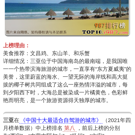
上榜理由：
美食推荐：文昌鸡、东山羊、和乐蟹
详细情况：三亚位于中国海南岛的最南端，是我国唯
一一个热带滨海旅游的城市，一直享有“东方夏威夷”的
美誉，这里蔚蓝的海水、一望无际的海岸线和高大挺
拔的椰子树共同组成了这么一座热情洋溢的城市，每
到夕阳西下时，大海总是被染成一片橘黄色，色彩鲜
艳而明亮，是一个旅游资源得天独厚的城市。
三亚
在
《中国十大最适合自驾游的城市》
（2021年四
月榜单数据）中上榜排名
第八
，前后上榜的分别