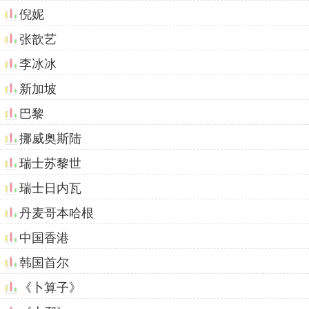
倪妮
张歆艺
李冰冰
新加坡
巴黎
挪威奥斯陆
瑞士苏黎世
瑞士日内瓦
丹麦哥本哈根
中国香港
韩国首尔
《卜算子》