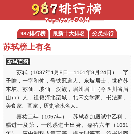
987排行榜
最新十大排名
分类排行
苏轼榜上有名
苏轼百科
苏轼（1037年1月8日—1101年8月24日），字
子瞻，一字和仲，号铁冠道人、东坡居士，世称苏
东坡、苏仙、坡仙，汉族，眉州眉山（今四川省眉
山市）人，祖籍河北栾城，北宋文学家、书法家、
美食家、画家，历史治水名人。
嘉祐二年（1057年），苏轼参加殿试中乙科，
赐进士及第，一说赐进士出身。嘉祐六年（1061
年），应中制科入第三等，授大理评事、签书凤翔