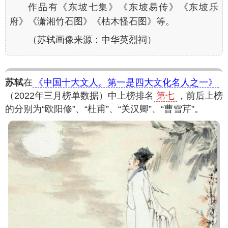
作品有《东坡七集》《东坡易传》《东坡乐
府》《潇湘竹石图》《枯木怪石图》等。
（苏轼画像来源：中华英烈祠）
苏轼
在
《中国十大文人。第一是四大文化名人之一》
（2022年三月榜单数据）中上榜排名
第七
，前后上榜
的分别为“欧阳修”、“杜甫”、“关汉卿”、“曹雪芹”。