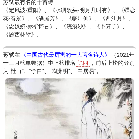
苏轼最有名的十首诗：
《定风波·重阳》、《水调歌头·明月几时有》、《蝶恋
花·春景》、《满庭芳》、《临江仙》、《西江月》、
《念奴娇·赤壁怀古》、《浣溪沙》、《卜算子》、
《题西林壁》。
苏轼
在
《中国古代最厉害的十大著名诗人》
（2021年
十二月榜单数据）中上榜排名
第四
，前后上榜的分别
为“杜甫”、“李白”、“陶渊明”、“白居易”。