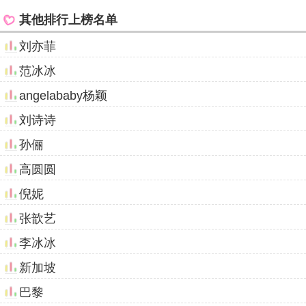
其他排行上榜名单
刘亦菲
范冰冰
angelababy杨颖
刘诗诗
孙俪
高圆圆
倪妮
张歆艺
李冰冰
新加坡
巴黎