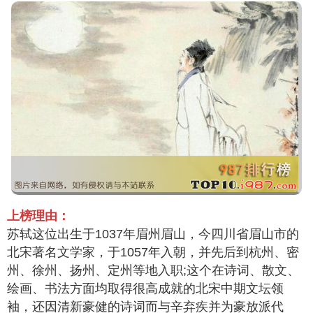
上榜理由：
苏轼这位出生于1037年眉州眉山，今四川省眉山市的
北宋著名文学家，于1057年入朝，并先后到杭州、密
州、徐州、扬州、定州等地入职;这个在诗词、散文、
绘画、书法方面均取得很高成就的北宋中期文坛领
袖，还因清新豪健的诗词而与辛弃疾并为豪放派代