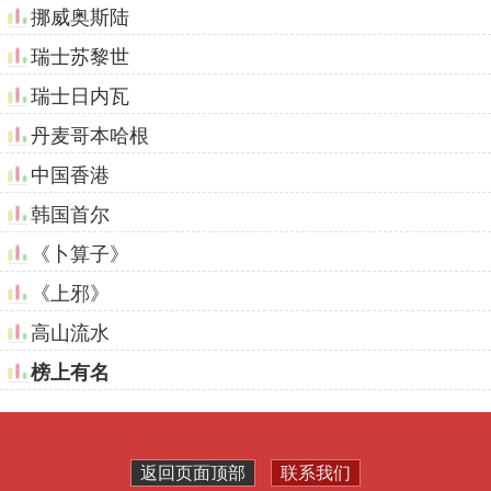
挪威奥斯陆
瑞士苏黎世
瑞士日内瓦
丹麦哥本哈根
中国香港
韩国首尔
《卜算子》
《上邪》
高山流水
榜上有名
返回页面顶部
联系我们