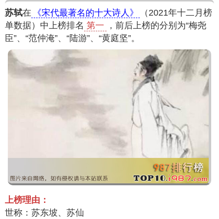
苏轼
在
《宋代最著名的十大诗人》
（2021年十二月榜
单数据）中上榜排名
第一
，前后上榜的分别为“梅尧
臣”、“范仲淹”、“陆游”、“黄庭坚”。
上榜理由：
世称：苏东坡、苏仙