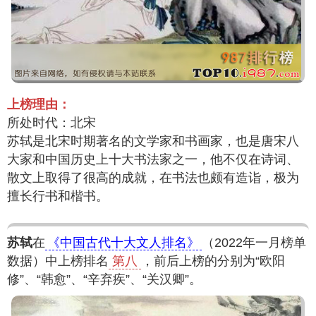
上榜理由：
所处时代：北宋
苏轼是北宋时期著名的文学家和书画家，也是唐宋八
大家和中国历史上十大书法家之一，他不仅在诗词、
散文上取得了很高的成就，在书法也颇有造诣，极为
擅长行书和楷书。
苏轼
在
《中国古代十大文人排名》
（2022年一月榜单
数据）中上榜排名
第八
，前后上榜的分别为“欧阳
修”、“韩愈”、“辛弃疾”、“关汉卿”。