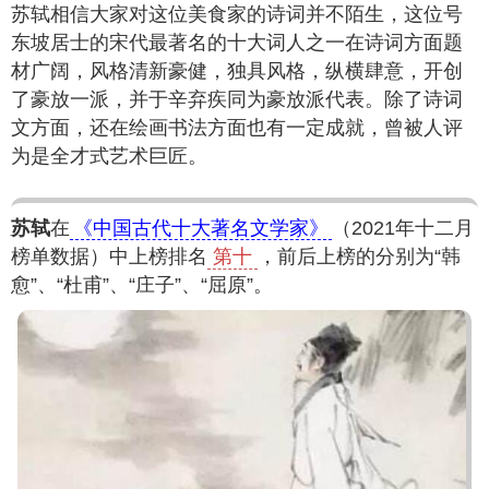
苏轼相信大家对这位美食家的诗词并不陌生，这位号
东坡居士的宋代最著名的十大词人之一在诗词方面题
材广阔，风格清新豪健，独具风格，纵横肆意，开创
了豪放一派，并于辛弃疾同为豪放派代表。除了诗词
文方面，还在绘画书法方面也有一定成就，曾被人评
为是全才式艺术巨匠。
苏轼
在
《中国古代十大著名文学家》
（2021年十二月
榜单数据）中上榜排名
第十
，前后上榜的分别为“韩
愈”、“杜甫”、“庄子”、“屈原”。