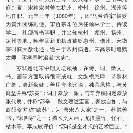
府判官。宋神宗时曾在杭州、密州、徐州、湖州等
地任职。元丰三年（1080年），因“乌台诗案”被贬
为黄州团练副使。宋哲宗即位后任翰林学士、侍读
学士、礼部尚书等职，并出知杭州、颍州、扬州、
定州等地，晚年因新党执政被贬惠州、儋州。宋徽
宗时获大赦北还，途中于常州病逝。宋高宗时追赠
太师；宋孝宗时追谥“文忠”。
苏轼是北宋中期文坛领袖，在诗、词、散文、
书、画等方面取得很高成就。文纵横恣肆；诗题材
广阔，清新豪健，善用夸张比喻，独具风格，与黄
庭坚并称“苏黄”；词开豪放一派，与辛弃疾同是豪放
派代表，并称“苏辛”；散文著述宏富，豪放自如，与
欧阳修并称“欧苏”，为“唐宋八大家”之一。苏轼善
书，“宋四家”之一；擅长文人画，尤擅墨竹、怪石、
枯木等。李志敏评价：“苏轼是全才式的艺术巨匠。”