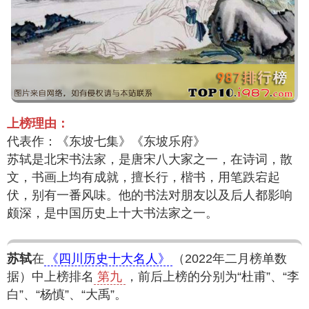
上榜理由：
代表作：《东坡七集》《东坡乐府》
苏轼是北宋书法家，是唐宋八大家之一，在诗词，散
文，书画上均有成就，擅长行，楷书，用笔跌宕起
伏，别有一番风味。他的书法对朋友以及后人都影响
颇深，是中国历史上十大书法家之一。
苏轼
在
《四川历史十大名人》
（2022年二月榜单数
据）中上榜排名
第九
，前后上榜的分别为“杜甫”、“李
白”、“杨慎”、“大禹”。