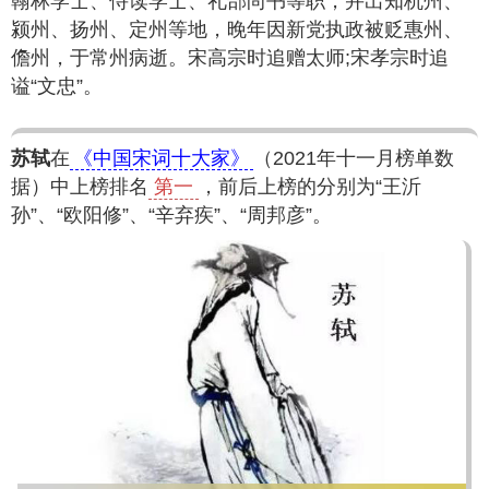
翰林学士、侍读学士、礼部尚书等职，并出知杭州、
颍州、扬州、定州等地，晚年因新党执政被贬惠州、
儋州，于常州病逝。宋高宗时追赠太师;宋孝宗时追
谥“文忠”。
苏轼
在
《中国宋词十大家》
（2021年十一月榜单数
据）中上榜排名
第一
，前后上榜的分别为“王沂
孙”、“欧阳修”、“辛弃疾”、“周邦彦”。