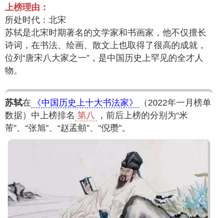
上榜理由：
所处时代：北宋
苏轼是北宋时期著名的文学家和书画家，他不仅擅长
诗词，在书法、绘画、散文上也取得了很高的成就，
位列“唐宋八大家之一”，是中国历史上罕见的全才人
物。
苏轼
在
《中国历史上十大书法家》
（2022年一月榜单
数据）中上榜排名
第八
，前后上榜的分别为“米
芾”、“张旭”、“赵孟頫”、“倪瓒”。