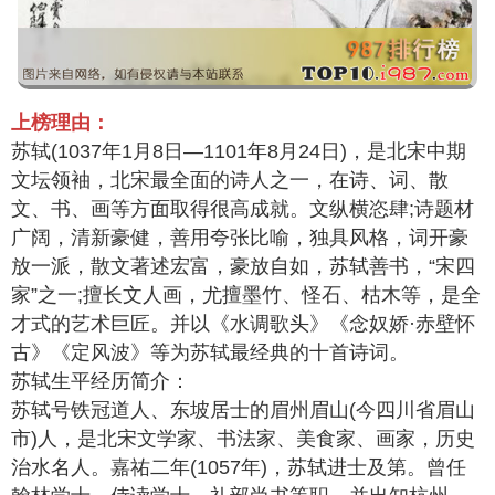
上榜理由：
苏轼(1037年1月8日—1101年8月24日)，是北宋中期
文坛领袖，北宋最全面的诗人之一，在诗、词、散
文、书、画等方面取得很高成就。文纵横恣肆;诗题材
广阔，清新豪健，善用夸张比喻，独具风格，词开豪
放一派，散文著述宏富，豪放自如，苏轼善书，“宋四
家”之一;擅长文人画，尤擅墨竹、怪石、枯木等，是全
才式的艺术巨匠。并以《水调歌头》《念奴娇·赤壁怀
古》《定风波》等为苏轼最经典的十首诗词。
苏轼生平经历简介：
苏轼号铁冠道人、东坡居士的眉州眉山(今四川省眉山
市)人，是北宋文学家、书法家、美食家、画家，历史
治水名人。嘉祐二年(1057年)，苏轼进士及第。曾任