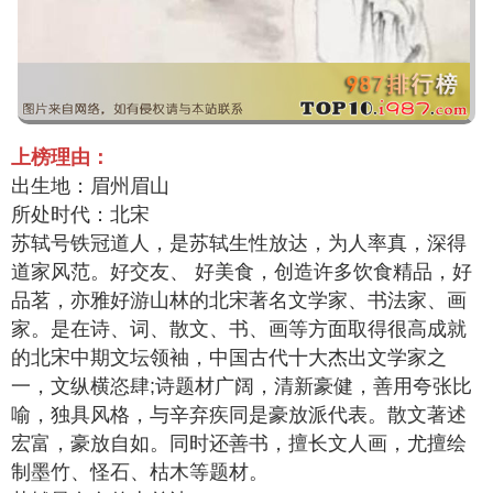
上榜理由：
出生地：眉州眉山
所处时代：北宋
苏轼号铁冠道人，是苏轼生性放达，为人率真，深得
道家风范。好交友、 好美食，创造许多饮食精品，好
品茗，亦雅好游山林的北宋著名文学家、书法家、画
家。是在诗、词、散文、书、画等方面取得很高成就
的北宋中期文坛领袖，中国古代十大杰出文学家之
一，文纵横恣肆;诗题材广阔，清新豪健，善用夸张比
喻，独具风格，与辛弃疾同是豪放派代表。散文著述
宏富，豪放自如。同时还善书，擅长文人画，尤擅绘
制墨竹、怪石、枯木等题材。