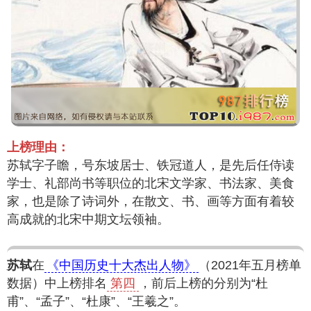
上榜理由：
苏轼字子瞻，号东坡居士、铁冠道人，是先后任侍读
学士、礼部尚书等职位的北宋文学家、书法家、美食
家，也是除了诗词外，在散文、书、画等方面有着较
高成就的北宋中期文坛领袖。
苏轼
在
《中国历史十大杰出人物》
（2021年五月榜单
数据）中上榜排名
第四
，前后上榜的分别为“杜
甫”、“孟子”、“杜康”、“王羲之”。