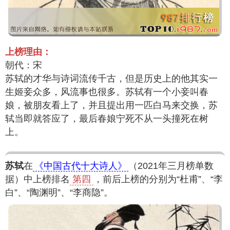
上榜理由：
朝代：宋
苏轼的才华与诗词流传千古，但是历史上的他其实一
生姬妾众多，风流事也很多。苏轼有一个小妾叫春
娘，被朋友看上了，并且提出用一匹白马来交换，苏
轼当即就答应了，最后春娘宁死不从一头撞死在树
上。
苏轼
在
《中国古代十大诗人》
（2021年三月榜单数
据）中上榜排名
第四
，前后上榜的分别为“杜甫”、“李
白”、“陶渊明”、“李商隐”。