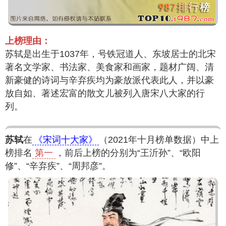
上榜理由：
苏轼是出生于1037年，号铁冠道人、东坡居士的北宋
著名文学家、书法家、美食家和画家，题材广阔、清
新豪健的诗词与辛弃疾均为豪放派代表此人，并以豪
放自如、著述宏富的散文儿被列入唐宋八大家的行
列。
苏轼
在
《宋词十大家》
（2021年十月榜单数据）中上
榜排名
第一
，前后上榜的分别为“王沂孙”、“欧阳
修”、“辛弃疾”、“周邦彦”。