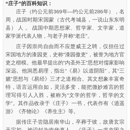
“庄子”的百科知识：
庄子（约公元前369年—约公元前286年），名
周，战国时期宋国蒙（古代考城县，一说山东东明
县） 人 。 战国中期思想家、哲学家、文学家，道
家学派代表人物，与老子并称“老庄”。
庄子因崇尚自由而不应楚威王之聘，仅担任过
宋国地方的漆园吏，史称“漆园傲吏”，被誉为地方官
吏之楷模。他最早提出的“内圣外王”思想对儒家影响
深远。他洞悉易理，指出“《易》以道阴阳”，其“三
籁”思想与《易经》三才之道相合。其文想象丰富奇
特，语言运用自如，灵活多变，能把微妙难言的哲
理写得引人入胜，被称为“文学的哲学，哲学的文
学”。其作品收录于《庄子》一书，代表作有《逍遥
游》《齐物论》《养生主》等。
据传庄子尝隐居南华山，卒葬于彼，故唐玄宗