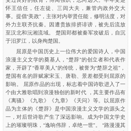
受过良好的教育，博闻强识，志向远大。早年受楚
怀王信任，任左徒、三闾大夫，兼管内政外交大
事。提倡“美政”，主张对内举贤任能，修明法度，对
外力主联齐抗秦。因遭贵族排挤诽谤，被先后流放
至汉北和沅湘流域。 楚国郢都被秦军攻破后，自沉
于汨罗江，以身殉楚国。
屈原是中国历史上一位伟大的爱国诗人，中国
浪漫主义文学的奠基人，“楚辞”的创立者和代表作
家，开辟了“香草美人”的传统，被誉为“楚辞之祖”，
楚国有名的辞赋家宋玉、唐勒、景差都受到屈原的
影响。 屈原作品的出现，标志着中国诗歌进入了一
个由大雅歌唱到浪漫独创的新时代 ，其主要作品有
《离骚》《九歌》《九章》《天问》等。以屈原作
品为主体的《楚辞》是中国浪漫主义文学的源头之
一，对后世诗歌产生了深远影响。成为中国文学史
上的璀璨明珠，“逸响伟辞，卓绝一世”。 “路漫漫其