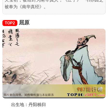
天宝初，被诏封为南华真人，《庄子》一书亦因之
被奉为《南华真经》。
屈原
TOP2
出生地：丹阳秭归