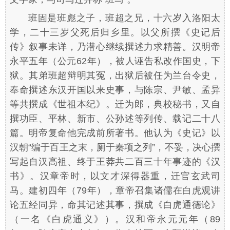
班固是班彪之子，班超之兄，十六岁入洛阳太
学，二十三岁父死后归乡里。以父所撰《史记后
传》叙事未详，乃潜心继续撰述力求精善。汉明帝
永平五年（公元62年），被人诬告私改作国史，下
狱。其弟班超辩明其冤，出狱后被任为兰台令史，
奉命撰述东汉开国以来史事，与陈宗、尹敏、孟异
等共撰成《世祖本纪》。迁为郎，典校秘书，又自
撰功臣、平林、新市、公孙述等列传、载记二十八
篇。明帝复命他完成前所著书。他认为《史记》以
汉朝“编于百王之末，厕于秦项之列”，不妥，决心撰
写起自汉高祖、终于王莽共二百三十年事迹的《汉
书》。汉章帝时，以文才深得器重，迁官玄武司
马。建初四年（79年），章帝召集诸儒在白虎观讲
论五经同异，命其记述其事，撰成《白虎通德论》
（一名《白虎通义》）。汉和帝永元元年（89