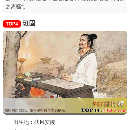
之离骚”。
班固
TOP4
出生地：扶风安陵