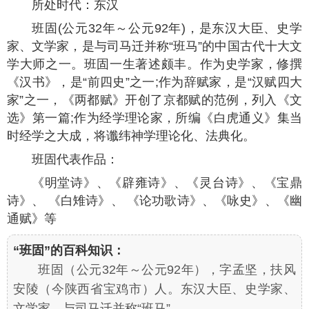
所处时代：东汉
班固(公元32年～公元92年)，是东汉大臣、史学
家、文学家，是与司马迁并称“班马”的中国古代十大文
学大师之一。班固一生著述颇丰。作为史学家，修撰
《汉书》，是“前四史”之一;作为辞赋家，是“汉赋四大
家”之一，《两都赋》开创了京都赋的范例，列入《文
选》第一篇;作为经学理论家，所编《白虎通义》集当
时经学之大成，将谶纬神学理论化、法典化。
班固代表作品：
《明堂诗》、《辟雍诗》、《灵台诗》、《宝鼎
诗》、 《白雉诗》、 《论功歌诗》、《咏史》、《幽
通赋》等
“班固”的百科知识：
班固（公元32年～公元92年），字孟坚，扶风
安陵（今陕西省宝鸡市）人。东汉大臣、史学家、
文学家，与司马迁并称“班马”。