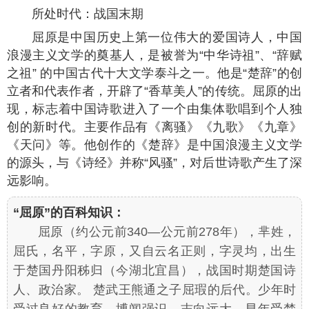
所处时代：战国末期
屈原是中国历史上第一位伟大的爱国诗人，中国
浪漫主义文学的奠基人，是被誉为“中华诗祖”、“辞赋
之祖” 的中国古代十大文学泰斗之一。他是“楚辞”的创
立者和代表作者，开辟了“香草美人”的传统。屈原的出
现，标志着中国诗歌进入了一个由集体歌唱到个人独
创的新时代。主要作品有《离骚》《九歌》《九章》
《天问》等。他创作的《楚辞》是中国浪漫主义文学
的源头，与《诗经》并称“风骚”，对后世诗歌产生了深
远影响。
“屈原”的百科知识：
屈原（约公元前340—公元前278年），芈姓，
屈氏，名平，字原，又自云名正则，字灵均，出生
于楚国丹阳秭归（今湖北宜昌），战国时期楚国诗
人、政治家。 楚武王熊通之子屈瑕的后代。少年时