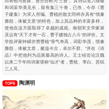
而将他与曹操、曹丕合称为“三曹”。其诗以笔力雄健
和词采华美见长，留有集三十卷，已佚，今存《曹
子建集》为宋人所编。曹植的散文同样亦具有“情兼
雅怨，体被文质”的特色，加上其品种的丰富多样，
使他在这方面取得了卓越的成就。南朝宋文学家谢
灵运有“天下才有一石，曹子建独占八斗”的评价。文
学批评家钟嵘亦赞曹植“骨气奇高，词彩华茂，情兼
雅怨，体被文质，粲溢今古，卓尔不群。”并在《诗
品》中把他列为品第最高的诗人。王士祯尝论汉魏
以来二千年间诗家堪称“仙才”者，曹植、李白、苏轼
三人耳。
陶渊明
TOP6