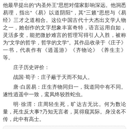
他最早提出的“内圣外王”思想对儒家影响深远。他洞悉
易理，指出“《易》以道阴阳”，其“三籁”思想与《易
经》三才之道相合。这位中国古代十大杰出文学人物
之一，她创作的文字想象丰富奇特，语言运用自如，
灵活多变，能把微妙难言的哲理写得引人入胜，被称
为“文学的哲学，哲学的文学”。其作品收录于《庄子》
一书，代表作有《逍遥游》《齐物论》《养生主》
等。
庄子历史评价：
战国·荀子：庄子蔽于天而不知人。
唐·白居易：庄生齐物同归一，我道同中有不同。
遂性逍遥中一致，鸾凤终较胜蛇虫。
明·徐渭：庄周轻生死，旷达古无比。何为数论
量，死生反大事?乃知无言者，莫得窥其际。身没名不
传，此中有高士。