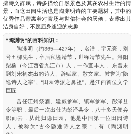
擅诗文辞赋，诗多描绘自然景色及其在农村生活的情
景，而这田园生活也是陶渊明诗的主要题材，其中的
优秀作品寄寓着对官场与世俗社会的厌倦，表露出其
洁身自好，不愿屈身逢迎的志趣。
“陶渊明”的百科知识：
陶渊明（约365—427年），名潜，字元亮，别
号五柳先生，卒后私谥靖节，世称靖节先生。浔阳
柴桑（今江西省九江市）人，一作宜丰人 。东晋末
到刘宋初杰出的诗人、辞赋家、散文家。被誉为“隐
逸诗人之宗”、“田园诗派之鼻祖”。是江西首位文学
巨匠。
曾任江州祭酒、建威参军、镇军参军、彭泽县
令等职，最后一次出仕为彭泽县令，八十多天便弃
职而去，从此归隐田园。他是中国第一位田园诗
人，被称为“古今隐逸诗人之宗 ”，有《陶渊明