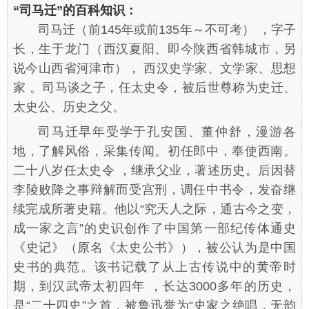
“司马迁”的百科知识：
司马迁（前145年或前135年～不可考） ，字子
长，生于龙门（西汉夏阳、即今陕西省韩城市，另
说今山西省河津市）， 西汉史学家、文学家、思想
家 。司马谈之子，任太史令，被后世尊称为史迁、
太史公、历史之父。
司马迁早年受学于孔安国、董仲舒，漫游各
地，了解风俗，采集传闻。初任郎中，奉使西南。
二十八岁任太史令 ，继承父业，著述历史。后因替
李陵败降之事辩解而受宫刑，调任中书令，发奋继
续完成所著史籍。他以“究天人之际，通古今之变，
成一家之言”的史识创作了中国第一部纪传体通史
《史记》（原名《太史公书》），被公认为是中国
史书的典范。该书记载了从上古传说中的黄帝时
期，到汉武帝太初四年 ，长达3000多年的历史，
是“二十四史”之首，被鲁迅誉为“史家之绝唱，无韵