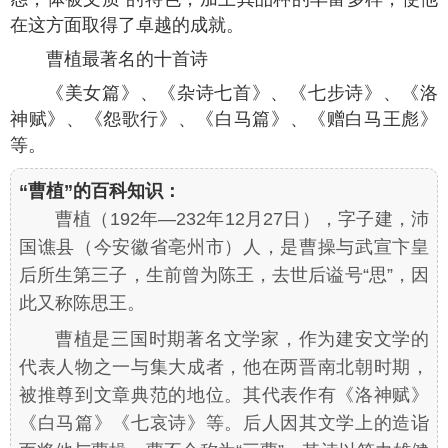
在这方面取得了卓越的成就。
曹植最著名的十首诗
《美女篇》、《杂诗七首》、《七步诗》、《洛
神赋》、《怨歌行》、《白马篇》、《赠白马王彪》
等。
“曹植”的百科知识：
曹植（192年—232年12月27日），字子建，沛
国谯县（今安徽省亳州市）人，是曹操与武宣卞皇
后所生第三子，生前曾为陈王，去世后谥号“思”，因
此又称陈思王。
曹植是三国时期著名文学家，作为建安文学的
代表人物之一与集大成者，他在两晋南北朝时期，
被推尊到文章典范的地位。其代表作有《洛神赋》
《白马篇》《七哀诗》等。后人因其文学上的造诣