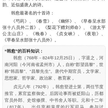
韵、近似盛唐人的诗。
韩愈最著名的十首诗：
《芍药》、《春雪》、《幽怀》、《早春呈水部
张十八员外二首》、《梨花下赠刘师命》、《游太平
公主山庄》、《晚春》、《贞女峡》、《夜歌》、
《早春呈水部张十八员外》。
“韩愈”的百科知识：
韩愈（768年－824年12月25日），字退之，河
南河阳（今河南省孟州市）人，自称“郡望昌黎”，世
称“韩昌黎”、“昌黎先生”。唐代中期官员，文学家、
思想家、哲学家、政治家 、教育家 。
贞元八年（792年），韩愈登进士第，两任节度
推官，累官监察御史。后因论事而被贬阳山，历都
官员外郎、史馆修撰、中书舍人等职。元和十二年
（817年），出任宰相裴度的行军司马，参与讨