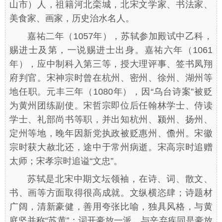
山市）人，祖籍河北栾城，北宋文学家、书法家、
美食家、画家，历史治水名人。
嘉祐二年（1057年），苏轼参加殿试中乙科，
赐进士及第，一说赐进士出身。嘉祐六年（1061
年），应中制科入第三等，授大理评事、签书凤翔
府判官。宋神宗时曾在杭州、密州、徐州、湖州等
地任职。元丰三年（1080年），因“乌台诗案”被贬
为黄州团练副使。宋哲宗即位后任翰林学士、侍读
学士、礼部尚书等职，并出知杭州、颍州、扬州、
定州等地，晚年因新党执政被贬惠州、儋州。宋徽
宗时获大赦北还，途中于常州病逝。宋高宗时追赠
太师；宋孝宗时追谥“文忠”。
苏轼是北宋中期文坛领袖，在诗、词、散文、
书、画等方面取得很高成就。文纵横恣肆；诗题材
广阔，清新豪健，善用夸张比喻，独具风格，与黄
庭坚并称“苏黄”；词开豪放一派，与辛弃疾同是豪放