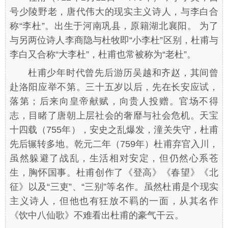
号少陵野老，唐代伟大的现实主义诗人，与李白合
称“李杜”。出生于河南巩县，原籍湖北襄阳。 为了
与另两位诗人李商隐与杜牧即“小李杜”区别，杜甫与
李白又合称“大李杜”，杜甫也常被称为“老杜”。
杜甫少年时代曾先后游历吴越和齐赵，其间曾
赴洛阳应举不第。三十五岁以后，先在长安应试，
落第；后来向皇帝献赋，向贵人投赠。官场不得
志，目睹了唐朝上层社会的奢靡与社会危机。天宝
十四载（755年），安史之乱爆发，潼关失守，杜甫
先后辗转多地。乾元二年（759年）杜甫弃官入川，
虽然躲避了战乱，生活相对安定，但仍然心系苍
生，胸怀国事。杜甫创作了《登高》《春望》《北
征》以及“三吏”、“三别”等名作。虽然杜甫是个现实
主义诗人，但他也有狂放不羁的一面，从其名作
《饮中八仙歌》不难看出杜甫的豪气干云。