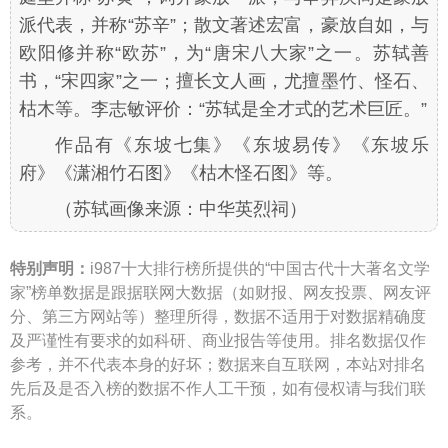
派代表，并称“苏辛”；散文著述宏富，豪放自如，与
欧阳修并称“欧苏”，为“唐宋八大家”之一。苏轼善
书，“宋四家”之一；擅长文人画，尤擅墨竹、怪石、
枯木等。李志敏评价：“苏轼是全才式的艺术巨匠。”
作品有《东坡七集》《东坡易传》《东坡乐
府》《潇湘竹石图》《枯木怪石图》等。
（苏轼画像来源：中华英烈祠）
特别声明：
i987十大排行榜所提供的“中国古代十大著名文学
家”榜单数据是跟据联网大数据（如财报、网友投票、网友评
分、第三方网站等）整理所得，数据不适用于对数据精确度
及严谨性有要求的如科研、商业报告等使用。排名数据仅作
参考，并不代表本身的好坏；数据来自互联网，本站对排名
先后及是否入榜的数据不作人工干预，如有侵权请与我们联
系。