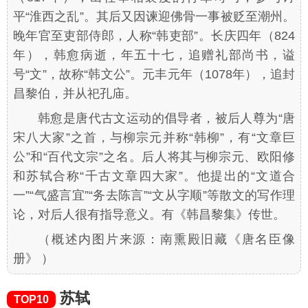
平“淮西之乱”。其后又因谏迎佛骨一事被贬至潮州。
晚年官至吏部侍郎，人称“韩吏部”。长庆四年（824
年），韩愈病逝，年五十七，追赠礼部尚书，谥
号“文”，故称“韩文公”。元丰元年（1078年），追封
昌黎伯，并从祀孔庙。
韩愈是唐代古文运动的倡导者，被后人尊为“唐
宋八大家”之首，与柳宗元并称“韩柳”，有“文章巨
公”和“百代文宗”之名。后人将其与柳宗元、欧阳修
和苏轼合称“千古文章四大家”。他提出的“文道合
一”“气盛言宜”“务去陈言”“文从字顺”等散文的写作理
论，对后人很有指导意义。有《韩昌黎集》传世。
（
概述内图片来源：
南熏殿
旧藏《唐名臣像
册》
）
苏轼
TOP10