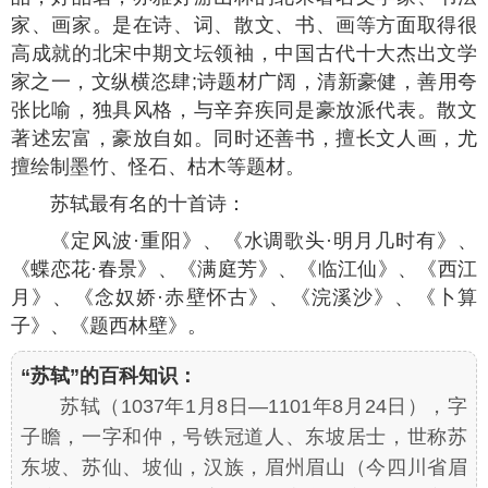
家、画家。是在诗、词、散文、书、画等方面取得很
高成就的北宋中期文坛领袖，中国古代十大杰出文学
家之一，文纵横恣肆;诗题材广阔，清新豪健，善用夸
张比喻，独具风格，与辛弃疾同是豪放派代表。散文
著述宏富，豪放自如。同时还善书，擅长文人画，尤
擅绘制墨竹、怪石、枯木等题材。
苏轼最有名的十首诗：
《定风波·重阳》、《水调歌头·明月几时有》、
《蝶恋花·春景》、《满庭芳》、《临江仙》、《西江
月》、《念奴娇·赤壁怀古》、《浣溪沙》、《卜算
子》、《题西林壁》。
“苏轼”的百科知识：
苏轼（1037年1月8日—1101年8月24日），字
子瞻，一字和仲，号铁冠道人、东坡居士，世称苏
东坡、苏仙、坡仙，汉族，眉州眉山（今四川省眉