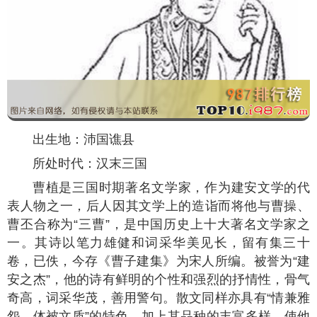
出生地：沛国谯县
所处时代：汉末三国
曹植是三国时期著名文学家，作为建安文学的代
表人物之一，后人因其文学上的造诣而将他与曹操、
曹丕合称为“三曹”，是中国历史上十大著名文学家之
一。其诗以笔力雄健和词采华美见长，留有集三十
卷，已佚，今存《曹子建集》为宋人所编。被誉为“建
安之杰”，他的诗有鲜明的个性和强烈的抒情性，骨气
奇高，词采华茂，善用警句。散文同样亦具有“情兼雅
怨，体被文质”的特色，加上其品种的丰富多样，使他