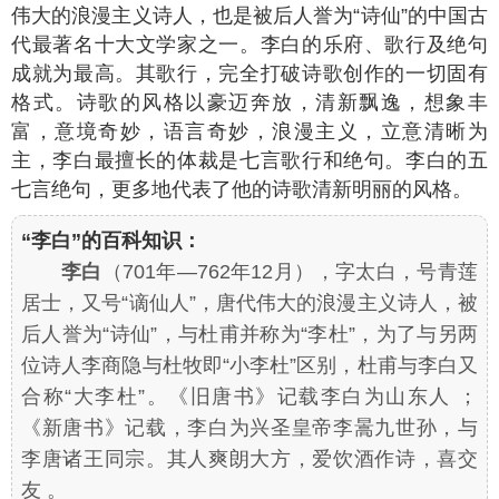
伟大的浪漫主义诗人，也是被后人誉为“诗仙”的中国古
代最著名十大文学家之一。李白的乐府、歌行及绝句
成就为最高。其歌行，完全打破诗歌创作的一切固有
格式。诗歌的风格以豪迈奔放，清新飘逸，想象丰
富，意境奇妙，语言奇妙，浪漫主义，立意清晰为
主，李白最擅长的体裁是七言歌行和绝句。李白的五
七言绝句，更多地代表了他的诗歌清新明丽的风格。
“李白”的百科知识：
李白
（701年—762年12月），字太白，号青莲
居士，又号“谪仙人”，唐代伟大的浪漫主义诗人，被
后人誉为“诗仙”，与杜甫并称为“李杜”，为了与另两
位诗人李商隐与杜牧即“小李杜”区别，杜甫与李白又
合称“大李杜”。《旧唐书》记载李白为山东人 ；
《新唐书》记载，李白为兴圣皇帝李暠九世孙，与
李唐诸王同宗。其人爽朗大方，爱饮酒作诗，喜交
友 。