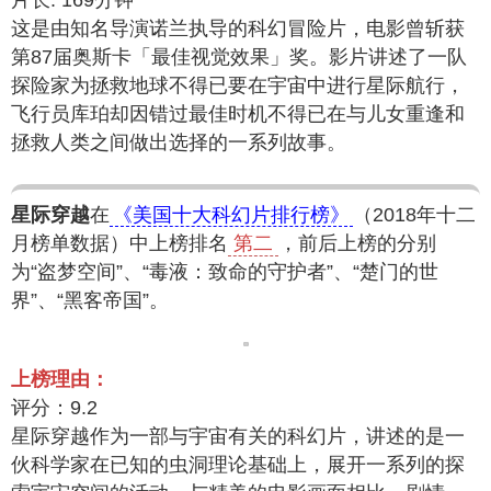
片长: 169分钟
这是由知名导演诺兰执导的科幻冒险片，电影曾斩获
第87届奥斯卡「最佳视觉效果」奖。影片讲述了一队
探险家为拯救地球不得已要在宇宙中进行星际航行，
飞行员库珀却因错过最佳时机不得已在与儿女重逢和
拯救人类之间做出选择的一系列故事。
星际穿越
在
《美国十大科幻片排行榜》
（2018年十二
月榜单数据）中上榜排名
第二
，前后上榜的分别
为“盗梦空间”、“毒液：致命的守护者”、“楚门的世
界”、“黑客帝国”。
上榜理由：
评分：9.2
星际穿越作为一部与宇宙有关的科幻片，讲述的是一
伙科学家在已知的虫洞理论基础上，展开一系列的探