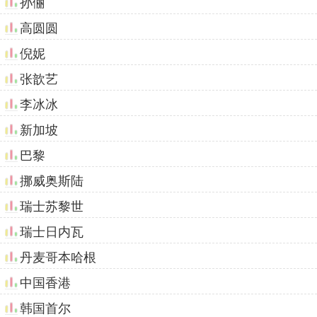
孙俪
高圆圆
倪妮
张歆艺
李冰冰
新加坡
巴黎
挪威奥斯陆
瑞士苏黎世
瑞士日内瓦
丹麦哥本哈根
中国香港
韩国首尔