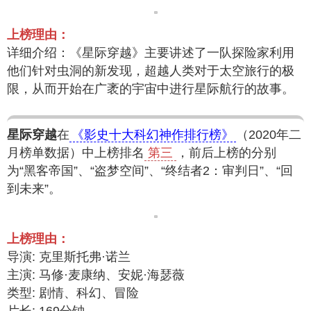
上榜理由：
详细介绍：《星际穿越》主要讲述了一队探险家利用
他们针对虫洞的新发现，超越人类对于太空旅行的极
限，从而开始在广袤的宇宙中进行星际航行的故事。
星际穿越
在
《影史十大科幻神作排行榜》
（2020年二
月榜单数据）中上榜排名
第三
，前后上榜的分别
为“黑客帝国”、“盗梦空间”、“终结者2：审判日”、“回
到未来”。
上榜理由：
导演: 克里斯托弗·诺兰
主演: 马修·麦康纳、安妮·海瑟薇
类型: 剧情、科幻、冒险