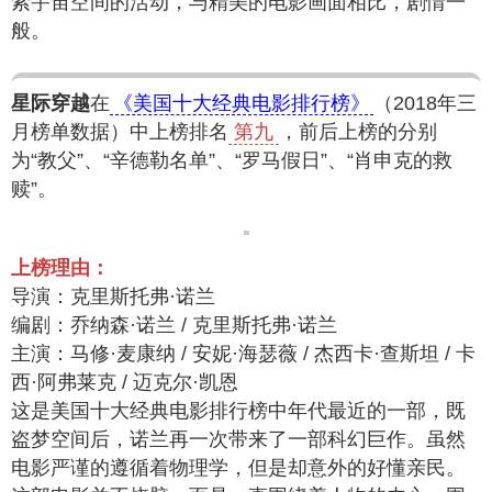
索宇宙空间的活动，与精美的电影画面相比，剧情一
般。
星际穿越
在
《美国十大经典电影排行榜》
（2018年三
月榜单数据）中上榜排名
第九
，前后上榜的分别
为“教父”、“辛德勒名单”、“罗马假日”、“肖申克的救
赎”。
上榜理由：
导演：克里斯托弗·诺兰
编剧：乔纳森·诺兰 / 克里斯托弗·诺兰
主演：马修·麦康纳 / 安妮·海瑟薇 / 杰西卡·查斯坦 / 卡
西·阿弗莱克 / 迈克尔·凯恩
这是美国十大经典电影排行榜中年代最近的一部，既
盗梦空间后，诺兰再一次带来了一部科幻巨作。虽然
电影严谨的遵循着物理学，但是却意外的好懂亲民。