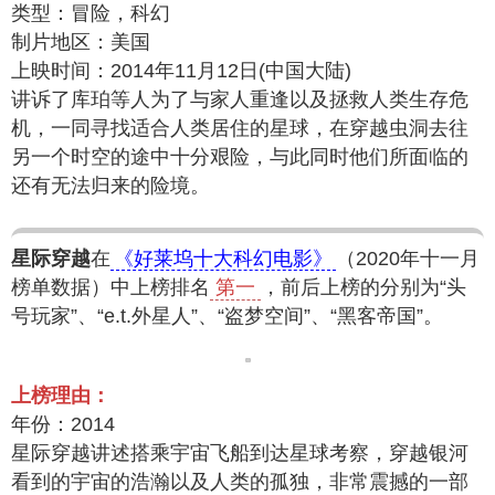
类型：冒险，科幻
制片地区：美国
上映时间：2014年11月12日(中国大陆)
讲诉了库珀等人为了与家人重逢以及拯救人类生存危
机，一同寻找适合人类居住的星球，在穿越虫洞去往
另一个时空的途中十分艰险，与此同时他们所面临的
还有无法归来的险境。
星际穿越
在
《好莱坞十大科幻电影》
（2020年十一月
榜单数据）中上榜排名
第一
，前后上榜的分别为“头
号玩家”、“e.t.外星人”、“盗梦空间”、“黑客帝国”。
上榜理由：
年份：2014
星际穿越讲述搭乘宇宙飞船到达星球考察，穿越银河
看到的宇宙的浩瀚以及人类的孤独，非常震撼的一部