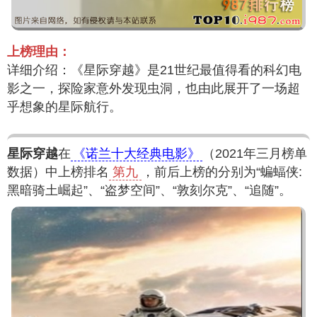
上榜理由：
详细介绍：《星际穿越》是21世纪最值得看的科幻电
影之一，探险家意外发现虫洞，也由此展开了一场超
乎想象的星际航行。
星际穿越
在
《诺兰十大经典电影》
（2021年三月榜单
数据）中上榜排名
第九
，前后上榜的分别为“蝙蝠侠:
黑暗骑土崛起”、“盗梦空间”、“敦刻尔克”、“追随”。