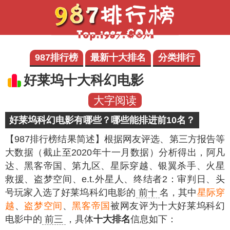
987排行榜
最新十大排名
分类排行
好莱坞十大科幻电影
大字阅读
好莱坞科幻电影有哪些？哪些能排进前10名？
【987排行榜结果简述】
根据网友评选、第三方报告等
大数据（截止至2020年十一月数据）分析得出，阿凡
达、黑客帝国、第九区、星际穿越、银翼杀手、火星
救援、盗梦空间、e.t.外星人、终结者2：审判日、头
号玩家入选了好莱坞科幻电影的
前十
名，其中
星际穿
越
、
盗梦空间
、
黑客帝国
被网友评为十大好莱坞科幻
电影中的
前三
，具体
十大排名
信息如下：