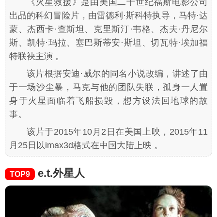
《火星救援》是由美国二十世纪福斯电影公司
出品的科幻冒险片，由雷德利·斯科特执导，马特·达
蒙、杰西卡·查斯坦、克里斯汀·韦格、杰夫·丹尼尔
斯、凯特·玛拉、塞巴斯蒂安·斯坦、切瓦特·埃加福
特联袂主演 。
该片根据安迪·威尔的同名小说改编，讲述了由
于一场沙尘暴，马克与他的团队失联，孤身一人置
身于火星面临着飞船损毁，想方设法回地球的故
事。
该片于2015年10月2日在美国上映，2015年11
月25日以imax3d格式在中国大陆上映 。
e.t.外星人
TOP9