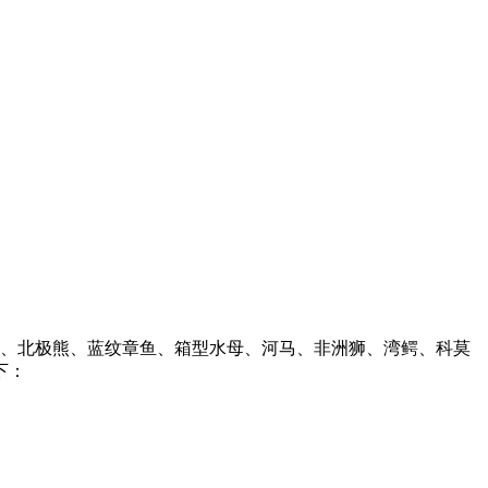
象、北极熊、蓝纹章鱼、箱型水母、河马、非洲狮、湾鳄、科莫
下：