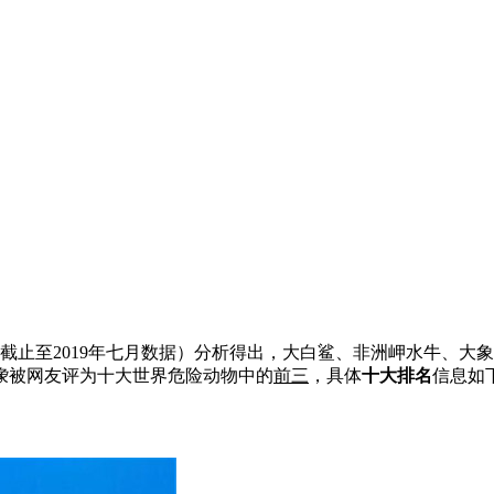
截止至2019年七月数据）分析得出，大白鲨、非洲岬水牛、大
象
被网友评为十大世界危险动物中的
前三
，具体
十大排名
信息如