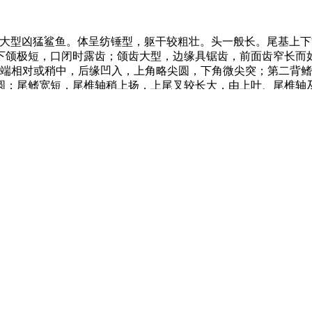
大型凶猛鲨鱼。体呈纺锤型，躯干较粗壮。头一般长。尾基上下
下颌极短，口闭时露齿；颌齿大型，边缘具锯齿，前面齿窄长而
后端相对或稍中，后缘凹入，上角略尖圆，下角微尖突；第二背
圆；尾鳍宽短，尾椎轴稍上扬，上尾叉较长大，由上叶、尾椎轴
。胸鳍腋上具一黑色斑块；腹鳍白色，前部具一青灰色斑块；背
陆坡水深1280米处。活泼善泳，平均巡游速度每小时3.2千米
物腐尸等，有袭击船只及攻击人类的纪录，为最凶残鲨类之一。