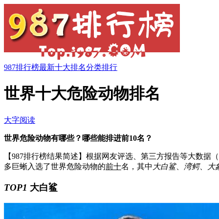
987排行榜
最新十大排名
分类排行
世界十大危险动物排名
大字阅读
世界危险动物有哪些？哪些能排进前10名？
【987排行榜结果简述】
根据网友评选、第三方报告等大数据（
多巨蜥入选了世界危险动物的
前十
名，其中
大白鲨
、
湾鳄
、
大
TOP1
大白鲨