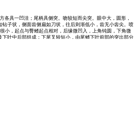
方各具一凹洼；尾柄具侧突。吻较短而尖突。眼中大，圆形，
如钻子状，侧面齿侧扁如刀状，往后则渐低小，齿无小齿尖。喷
鳍很小，起点与臀鳍起点相对，后缘微凹入，上角钝圆，下角微
及下叶中后部组成；下尾叉较短小，由尾鳍下叶前部的突出部分
鳍、胸鳍和尾鳍后部暗色。
，可突发快速冲刺，有时跃出水面。性凶猛，掠食各种鱼类、鲨
广泛分布于世界各大洋沿岸海域。在中国分布于东海和台湾东北