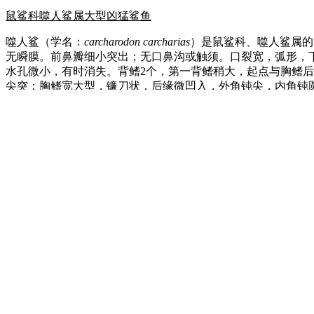
鼠鲨科噬人鲨属大型凶猛鲨鱼
噬人鲨（学名：
carcharodon carcharias
）是鼠鲨科、噬人鲨属的
无瞬膜。前鼻瓣细小突出；无口鼻沟或触须。口裂宽，弧形，
水孔微小，有时消失。背鳍2个，第一背鳍稍大，起点与胸鳍
尖突；胸鳍宽大型，镰刀状，后缘微凹入，外角钝尖，内角钝
组成。体背侧青灰色，或暗褐色，或近黑色；腹侧淡色至白色
噬人鲨属冷温和暖温区近海上层大型凶猛鲨，活动在表层下至大
鱼、魟、头足类、蟹类、海鸟、海龟、海豹、海豚、鲸鱼、动
海域、南海。
TOP2
湾鳄