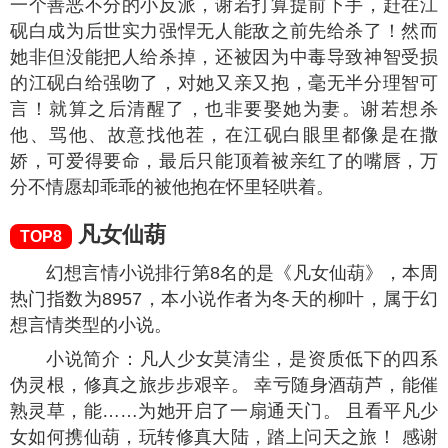
可好。”她清心寡欲，只想要得到一人心，却被迫经历
最惨绝人寰的争斗，醒来之时，已是满目疮痍。昔日
欢爱，任时光老去，只有她记得，曾经的承诺。
苍兰诀
TOP6
幻想言情小说排行第6名的是《苍兰诀》，本周热
门指数为
9575
，本小说作者为九鹭非香，属于幻想言
情类型的小说。
小说简介：历经千般辛苦万般算计，魔界的人终
于把沉睡了数万年的魔尊唤醒了。魔界的人指望他带
领他们打上天界、翻身做主、统领五行三界。但是他
们却渐渐发现，他们想太多了。这个昔日魔尊不怒自
威没错，有无边神力没错，但他……好像脑子不太好
啊！不时朝令夕改、讲话颠三倒四也就罢了，这成日
成夜神神叨叨自言自语的又是什么毛病？小兰花：“他
没病，他就是贱……见不得人好。”东方青苍：“我只是