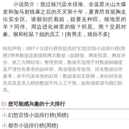
娇，可爱得要命，最后只能顶着被亲红了的嘴唇，万
分不情愿却乖乖的被他抱在怀里轻哄着。
凡女仙葫
TOP8
幻想言情小说排行第8名的是《凡女仙葫》，本周
热门指数为
8957
，本小说作者为冬天的柳叶，属于幻
想言情类型的小说。
小说简介：凡人少女莫清尘，是资质低下的四系
伪灵根，修真之旅步步艰辛。 幸亏随身酒葫芦，能催
熟灵草，能……为她开启了一扇通天门。 且看平凡少
女如何携仙葫，玩转修真大陆，踏上问天之旅！ 感谢
《极品赌后》的作者我叫李脸脸给本书作得封面，柳
叶大爱啊。
快穿之躺赢的女配
TOP9
幻想言情小说排行第9名的是《快穿之躺赢的女