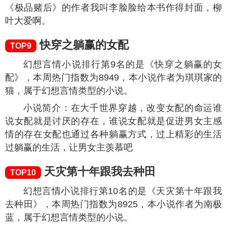
见不得你好。”小兰花：“……”
漂亮反派重生后,被死对头宠翻了
TOP7
幻想言情小说排行第7名的是《漂亮反派重生后,
被死对头宠翻了》，本周热门指数为
9110
，本小说作
者为芋泥糕糕，属于幻想言情类型的小说。
小说简介：谢若是个善恶不分的小反派。然而因
为过分漂亮的容貌，哪怕她再怎么骄纵任性脾气坏，
也让人喜爱异常。哪怕是冷若冰霜不近人情的江砚白
也为此频频破戒，偏执成狂。但谢若上辈子因为爹爹
走火入魔要灭世，却被江砚白所杀。重生一世，身为
一个善恶不分的小反派，谢若打算提前下手，赶在江
砚白成为后世实力强悍无人能敌之前先给杀了！然而
她非但没能把人给杀掉，还被因为中毒导致神智受损
的江砚白给强吻了，对她又亲又抱，毫无半分理智可
言！就算之后清醒了，也非要娶她为妻。谢若想杀
他、骂他、故意找他茬，在江砚白眼里都像是在撒