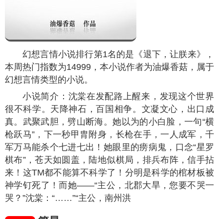
幻想言情小说排行第1名的是《退下，让朕来》，
本周热门指数为
14999
，本小说作者为油爆香菇，属于
幻想言情类型的小说。
小说简介：沈棠在发配路上醒来，发现这个世界
很不科学。天降神石，百国相争。文凝文心，出口成
真。武聚武胆，劈山断海。她以为的小白脸，一句“横
枪跃马”，下一秒甲胄附身，长枪在手，一人成军，千
军万马能杀个七进七出！她眼里的痨病鬼，口念“星罗
棋布”，苍天如圆盖，陆地似棋局，排兵布阵，信手拈
来！这TM都不能算不科学了！分明是科学的棺材板被
神学钉死了！而她——“主公，北郡大旱，您要不哭一
哭？”沈棠：“……”“主公，南州洪