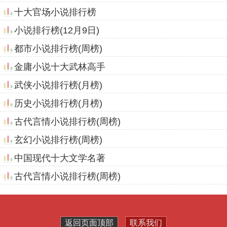
配》，本周热门指数为
8949
，本小说作者为琪琪家的
猫，属于幻想言情类型的小说。
小说简介：在大千世界穿越，改变女配的命运谁
说女配就是讨厌的存在，谁说女配就是促进男女主感
情的存在女配也通过各种躺赢方式，过上精彩的生活
过躺赢的生活，让男女主羡慕吧
天灾第十年跟我去种田
TOP10
幻想言情小说排行第10名的是《天灾第十年跟我
去种田》，本周热门指数为
8925
，本小说作者为南极
蓝，属于幻想言情类型的小说。
小说简介：熬过核污染水排海、全蓝星火山大爆
发和伽马射线暴之后的天灾第十年，夏青昂首挺胸走
出安全区。谁都别拦着姐，姐要去种田。领地里的
羊？同伴。周边进化林里的狼？邻居。熊？交易对
象。猴和松鼠？姐的员工！[有男主，戏份不多]