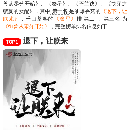
兽从零分开始》、《簪星》、《苍兰诀》、《快穿之
躺赢的女配》，其中
第一名
是油爆香菇的
《退下，让
朕来》
，千山茶客的
《簪星》
排
第二
，
第三名
为
《御兽从零分开始》
，完整榜单排名信息如下：
退下，让朕来
TOP1