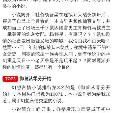
类型的小说。
小说简介：社畜杨簪星在连续五天熬夜加班后，
穿进了自己上个月看的一本古早男频修仙爽文里，并
成功当上了出场三千字就因陷害男主青梅竹马被男主
一掌轰死的炮灰女配。杨簪星：有事吗？？？熟知剧
情的社畜发出振聋发聩的呐喊：我命由我不由天哈！
然而·····四十年前的妖鲛归来复仇，秘境中遗留下的神
女遗迹，凋零的蛇巫一族再现人间，更有传说中的神
剑重见天日······老天爷是不是玩不起？？面对逐渐升
级的剧情难度，簪星只有一个目的
御兽从零分开始
TOP3