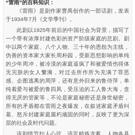
“雷雨”的百科知识：
《雷雨》是剧作家曹禺创作的一部话剧，发表
于1934年7月《文学季刊》。
此剧以1925年前后的中国社会为背景，描写了
一个带有浓厚封建色彩的资产阶级家庭的悲剧。剧
中以两个家庭、八个人物、三十年的恩怨为主线，
伪善的资本家大家长周朴园，受新思想影响的单纯
的少年周冲，被冷漠的家庭逼疯了和被爱情伤得体
无完肤的女人蘩漪，对过去所作所为充满了罪恶
感、企图逃离的周萍，还有意外归来的鲁侍萍，单
纯着爱与被爱的鲁四凤，受压迫的工人鲁大海，贪
得无厌的管家等，不论是家庭秘密还是身世秘密，
所有的矛盾都在雷雨之夜爆发，在叙述家庭矛盾纠
葛、怒斥封建家庭腐朽顽固的同时，反映了更为深
层的社会及时代问题。
该剧情节扣人心弦，语言精炼含蓄，人物各具