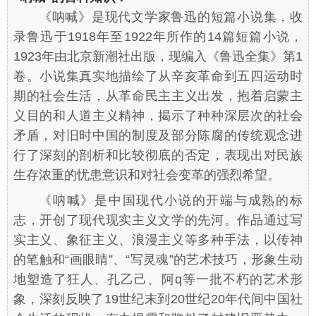
《呐喊》是现代文学家鲁迅的短篇小说集，收
录鲁迅于1918年至1922年所作的14篇短篇小说，
1923年由北京新潮社出版，现编入《鲁迅全集》第1
卷。小说集真实地描绘了从辛亥革命到五四运动时
期的社会生活，从革命民主主义出发，抱着启蒙主
义目的和人道主义精神，揭示了种种深层次的社会
矛盾，对旧时中国的制度及部分陈腐的传统观念进
行了深刻的剖析和比较彻底的否定，表现出对民族
生存浓重的忧患意识和对社会变革的强烈希望。
《呐喊》是中国现代小说的开端与成熟的标
志，开创了现代现实主义文学的先河。作品通过写
实主义、象征主义、浪漫主义等多种手法，以传神
的笔触和“画眼睛”、“写灵魂”的艺术技巧，形象生动
地塑造了狂人、孔乙己、阿q等一批不朽的艺术形
象，深刻反映了19世纪末到20世纪20年代间中国社