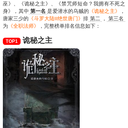
巫》、《诡秘之主》、《禁咒师短命？我拥有不死之
身》，其中
第一名
是爱潜水的乌贼的
《诡秘之主》
，
唐家三少的
《斗罗大陆II绝世唐门》
排
第二
，
第三名
为
《全职法师》
，完整榜单排名信息如下：
诡秘之主
TOP1