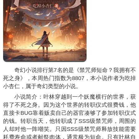
奇幻小说排行第7名的是《禁咒师短命？我拥有不
死之身》，本周热门指数为
8807
，本小说作者为吃掉
小杏仁，属于奇幻类型的小说。
小说简介：叶林穿越到一个妖魔横行的世界，获
得了不死之身。因为这个世界的转职仪式很费钱，他
直接卡BUG靠着贩卖自己的器官凑够了参加转职仪式
的钱。转职当天，他转职成了SSS级禁咒师，周围的
人却对他一阵嘲笑。只因SSS级禁咒师释放技能需要
耗费寿命或者献祭肉体，通常极为短命。只有叶林自