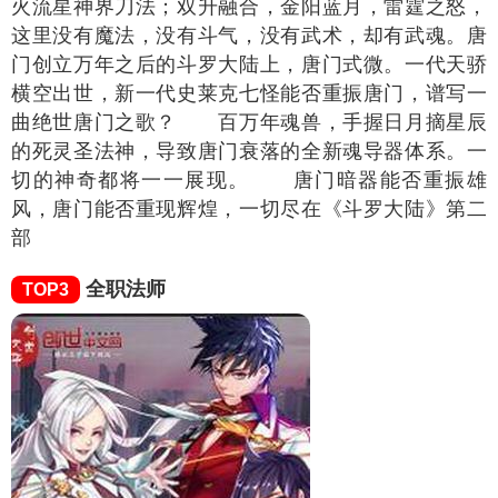
火流星神界刀法；双升融合，金阳蓝月，雷霆之怒，
这里没有魔法，没有斗气，没有武术，却有武魂。唐
门创立万年之后的斗罗大陆上，唐门式微。一代天骄
横空出世，新一代史莱克七怪能否重振唐门，谱写一
曲绝世唐门之歌？ 百万年魂兽，手握日月摘星辰
的死灵圣法神，导致唐门衰落的全新魂导器体系。一
切的神奇都将一一展现。 唐门暗器能否重振雄
风，唐门能否重现辉煌，一切尽在《斗罗大陆》第二
部
全职法师
TOP3