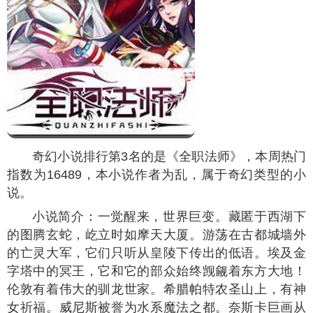
奇幻小说排行第3名的是《全职法师》，本周热门
指数为
16489
，本小说作者为乱，属于奇幻类型的小
说。
小说简介：一觉醒来，世界巨变。藏匿于西湖下
的图腾玄蛇，屹立时如摩天大厦。游荡在古都城墙外
的亡灵大军，它们只听从皇陵下传出的低语。埃及金
字塔中的冥王，它和它的部众始终觊觎着东方大地！
伦敦有着伟大的驯龙世家。希腊帕特农圣山上，有神
女祈福。威尼斯被誉为水系魔法之都。奈斯卡巨画从