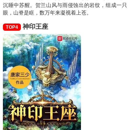
沉睡中苏醒。贺兰山风与雨侵蚀出的岩纹，组成一只
眼，山脊是眶，数万年来凝视着上苍。
神印王座
TOP4