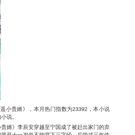
监国太子（又名极品太子爷）》，本月热门指数
属于历史类型的小说。
！又名《极品太子爷》。穿越大秦太子，这一
掌天下权、醉卧美人膝。杀奸臣、灭敌国、出海
。独掌大权，朕命，即是天命。不墨迹，不虐
爽爽，主角爆杀一切！