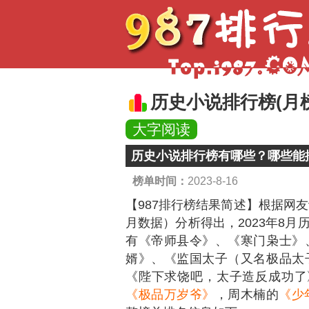
历史小说排行榜(月榜
大字阅读
历史小说排行榜有哪些？哪些能
榜单时间：
2023-8-16
【987排行榜结果简述】
根据网友
月数据）分析得出，2023年8
有《帝师县令》、《寒门枭士》
婿》、《监国太子（又名极品太
《陛下求饶吧，太子造反成功了
《极品万岁爷》
，周木楠的
《少