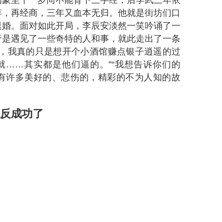
逍遥小贵婿》，本月热门指数为
23392
，本小说
的小说。
小贵婿》李辰安穿越至宁国成了被赶出家门的弃
启蒙至十一岁尚不能背下三字经，后学武三年依
弃，再经商，三年又血本无归。他就是街坊们口
退婚。面对如此开局，李辰安淡然一笑吟诵了一
于是遇见了一些奇特的人和事，就此走出了一条