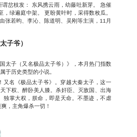
谓岔枝发： 东风携云雨，幼藤吐新芽。 急催
至，绿遍庭中架。 更盼黄叶时，采得数枚瓜。
剧由张若昀、李沁、陈道明、吴刚等主演，11月
太子爷）