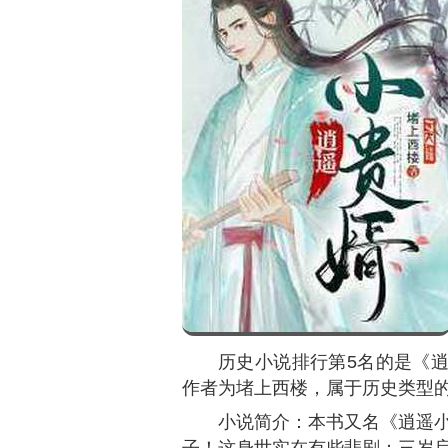
历史小说排行第4名的是《
为
25932
，本小说作者为海东青，
小说简介：新媒体爆款热作
世，不再当996的社畜，我要醒
征东瀛，大秦天威浩荡四海宇内
主，没有狗屁阴谋算计，只有爽
逍遥小贵婿
TOP5