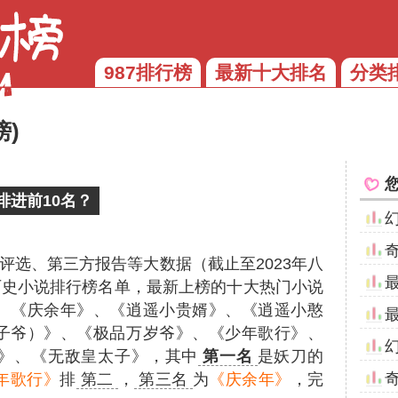
987排行榜
最新十大排名
分类
)
排进前10名？
评选、第三方报告等大数据（截止至2023年八
月历史小说排行榜名单，最新上榜的十大热门小说
、《庆余年》、《逍遥小贵婿》、《逍遥小憨
子爷）》、《极品万岁爷》、《少年歌行》、
》、《无敌皇太子》，其中
第一名
是妖刀的
年歌行》
排
第二
，
第三名
为
《庆余年》
，完