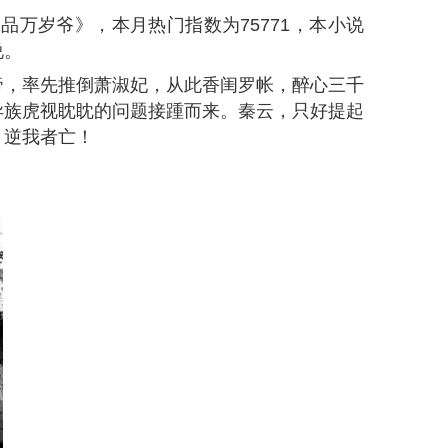
极品万岁爷》，本月热门指数为
75771
，本小说
说。
帝，率先推倒萧淑妃，从此香闺罗帐，醉心三千
异族虎视眈眈的问题接踵而来。秦云，只好提起
，逆我者亡！