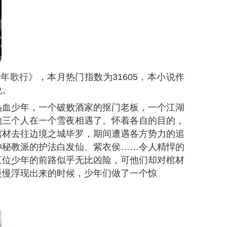
少年歌行》，本月热门指数为
31605
，本小说作
说。
热血少年，一个破败酒家的抠门老板，一个江湖
的三个人在一个雪夜相遇了。怀着各自的目的，
棺材去往边境之城毕罗，期间遭遇各方势力的追
神秘教派的护法白发仙、紫衣侯……令人精悍的
三位少年的前路似乎无比凶险，可他们却对棺材
慢慢浮现出来的时候，少年们做了一个惊