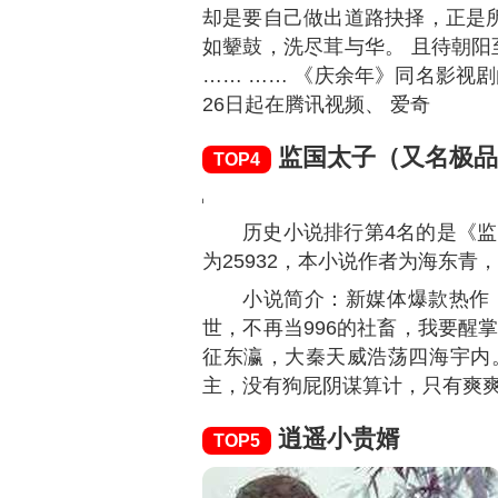
却是要自己做出道路抉择，正是所
如颦鼓，洗尽茸与华。 且待朝阳
…… …… 《庆余年》同名影视
26日起在腾讯视频、 爱奇
监国太子（又名极品
TOP4