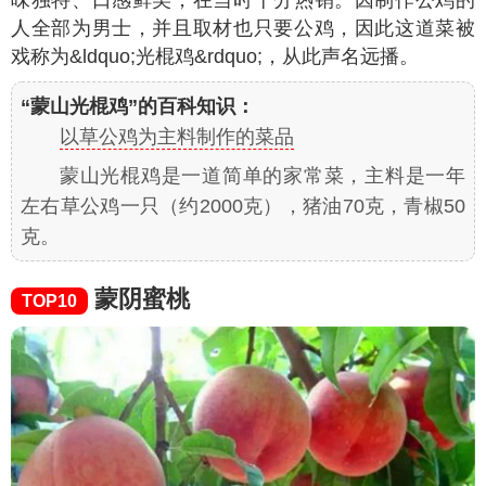
味独特、口感鲜美，在当时十分热销。因制作公鸡的
人全部为男士，并且取材也只要公鸡，因此这道菜被
戏称为&ldquo;光棍鸡&rdquo;，从此声名远播。
“蒙山光棍鸡”的百科知识：
以草公鸡为主料制作的菜品
蒙山光棍鸡是一道简单的家常菜，主料是一年
左右草公鸡一只（约2000克），猪油70克，青椒50
克。
蒙阴蜜桃
TOP10