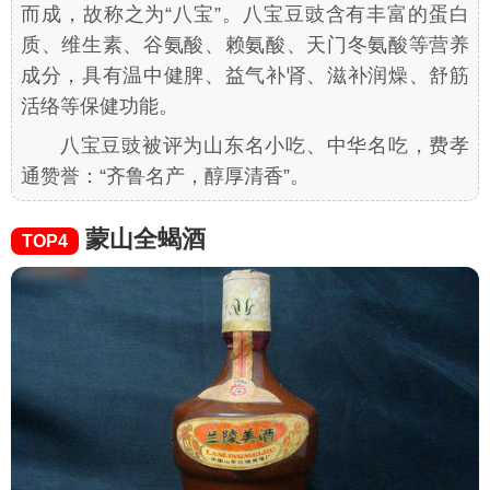
而成，故称之为“八宝”。八宝豆豉含有丰富的蛋白
质、维生素、谷氨酸、赖氨酸、天门冬氨酸等营养
成分，具有温中健脾、益气补肾、滋补润燥、舒筋
活络等保健功能。
八宝豆豉被评为山东名小吃、中华名吃，费孝
通赞誉：“齐鲁名产，醇厚清香”。
蒙山全蝎酒
TOP4