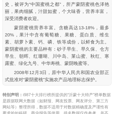
史，被评为“中国蜜桃之都”，所产蒙阴蜜桃色泽艳
丽，果肉细腻，汁甜如蜜，个大味香，营养丰富，
深受消费者欢迎。
蒙阴蜜桃营养丰富。含糖高达13-18%，最多
20%，果汁中含有葡萄糖、果糖、蛋白质、维生
素、胡萝卜素、钙、磷、铁等成份，以鲜食为主。
蒙阴蜜桃的主要品种有：砂子早生、早久保、仓方
早生、朝晖、红珊瑚、川中岛、莱山蜜、秋红、寒
露蜜、绿化九号、中华寿桃、蒙阴晚蜜等。
2008年12月3日，原中华人民共和国农业部正
式批准对“蒙阴蜜桃”实施农产品地理标志保护。
特别声明：
i987十大排行榜所提供的“沂蒙十大特产”榜单数据
是跟据联网大数据（如财报、网友投票、网友评分、第三方
网站等）整理所得，数据不适用于对数据精确度及严谨性有
要求的如科研、商业报告等使用。排名数据仅作参考，并不