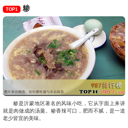
糁
TOP1
糁是沂蒙地区著名的风味小吃，它从字面上来讲
就是肉做成的汤羹。糁香辣可口，肥而不腻，是一道
老少皆宜的美味。