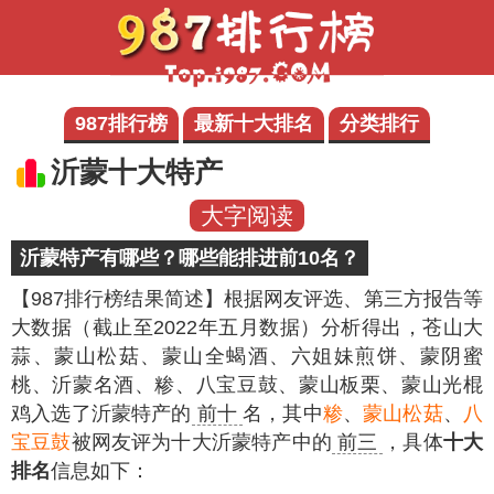
987排行榜
最新十大排名
分类排行
沂蒙十大特产
大字阅读
沂蒙特产有哪些？哪些能排进前10名？
【987排行榜结果简述】
根据网友评选、第三方报告等
大数据（截止至2022年五月数据）分析得出，苍山大
蒜、蒙山松菇、蒙山全蝎酒、六姐妹煎饼、蒙阴蜜
桃、沂蒙名酒、糁、八宝豆鼓、蒙山板栗、蒙山光棍
鸡入选了沂蒙特产的
前十
名，其中
糁
、
蒙山松菇
、
八
宝豆鼓
被网友评为十大沂蒙特产中的
前三
，具体
十大
排名
信息如下：