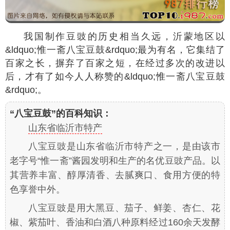
我国制作豆豉的历史相当久远，沂蒙地区以
&ldquo;惟一斋八宝豆鼓&rdquo;最为有名，它集结了
百家之长，摒弃了百家之短，在经过多次的改进以
后，才有了如今人人称赞的&ldquo;惟一斋八宝豆鼓
&rdquo;。
“八宝豆鼓”的百科知识：
山东省临沂市特产
八宝豆豉是山东省临沂市特产之一，是由该市
老字号“惟一斋”酱园发明和生产的名优豆豉产品。以
其营养丰富、醇厚清香、去腻爽口、食用方便的特
色享誉中外。
八宝豆豉是用大黑豆、茄子、鲜姜、杏仁、花
椒、紫茄叶、香油和白酒八种原料经过160余天发酵