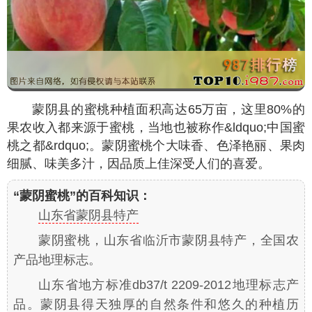
蒙阴县的蜜桃种植面积高达65万亩，这里80%的
果农收入都来源于蜜桃，当地也被称作&ldquo;中国蜜
桃之都&rdquo;。蒙阴蜜桃个大味香、色泽艳丽、果肉
细腻、味美多汁，因品质上佳深受人们的喜爱。
“蒙阴蜜桃”的百科知识：
山东省蒙阴县特产
蒙阴蜜桃，山东省临沂市蒙阴县特产，全国农
产品地理标志。
山东省地方标准db37/t 2209-2012地理标志产
品。蒙阴县得天独厚的自然条件和悠久的种植历