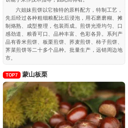
六姐妹煎饼以它独特的原料配方，特制工艺，
先后经过各种粗细粮配比后浸泡，用石磨磨糊、摊
制烙熟、成型整理，包装而成。煎饼光滑均匀、口
感劲道、粮香可口、品种丰富、色彩各异。系列产
品有香米煎饼、板栗煎饼、荞麦煎饼、柿子煎饼、
荠菜煎饼等二十多个品种。批量生产，远销周边地
市。
蒙山板栗
TOP7