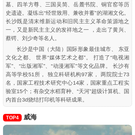
墓、四羊方尊、三国吴简、岳麓书院、铜官窑等历
史遗迹。凝练出“经世致用、兼收并蓄”的湖湘文化。
长沙既是清末维新运动和旧民主主义革命策源地之
一，又是新民主主义的发祥地之一 ，走出了黄兴、
蔡锷、刘少奇等名人。
长沙是中国（大陆）国际形象最佳城市、 东亚
文化之都、 世界“媒体艺术之都”。 打造了“电视湘
军”、“出版湘军”、“动漫湘军”等文化品牌。 长沙有
高等学校51所， 独立科研机构97家， 两院院士73
名，国家工程技术研究中心14家，国家重点工程实
验室15个；有杂交水稻育种、“天河”超级计算机、国
内首台3d烧结打印机等科研成果。
威海
TOP4