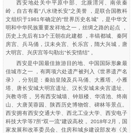
西安地处关中平原中部、北濒渭河、南依秦
岭，自古有着“八水绕长安”之美誉 ，是联合国教科
文组织于1981年确定的“世界历史名城” ，是中华文
明和中华民族重要发祥地之一，丝绸之路的起点 ，
历史上先后有13个王朝在此建都 ，丰镐都城、秦阿
房宫、兵马俑，汉未央宫、长乐宫，隋大兴城，唐
大明宫、兴庆宫等勾勒出“长安情结” 。
西安是中国最佳旅游目的地、中国国际形象最
佳城市之一 ，有两项六处遗产被列入《世界遗产名
录》，分别是：秦始皇陵及兵马俑、大雁塔、小雁
塔、唐长安城大明宫遗址、汉长安城未央宫遗址、
兴教寺塔 。另有西安城墙、钟鼓楼、华清池、终南
山、大唐芙蓉园、陕西历史博物馆、碑林等景点。
西安拥有西安交通大学、西北工业大学、西安电子
科技大学等7所“双一流”建设高校 。2018年2月，国
家发展和改革委员会、住房和城乡建设部发布《关