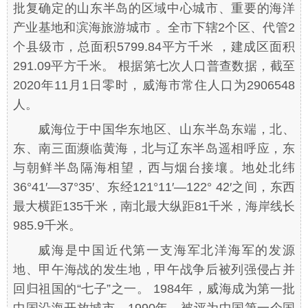
批复确定的山东半岛的区域中心城市、重要的海洋
产业基地和滨海旅游城市 。全市下辖2个区、代管2
个县级市，总面积5799.84平方千米 ，建成区面积
291.09平方千米。 根据第七次人口普查数据，截至
2020年11月1日零时，威海市常住人口为2906548
人。
威海位于中国华东地区、山东半岛东端，北、
东、南三面濒临黄海，北与辽东半岛遥相呼应，东
与朝鲜半岛隔海相望，西与烟台接壤。地处北纬
36°41′—37°35′、东经121°11′—122° 42′之间，东西
最大横距135千米，南北最大纵距81千米，海岸线长
985.9千米。
威海是中国近代第一支海军北洋海军的发源
地、甲午海战的发生地，甲午战争后被列强侵占并
回归祖国的“七子”之一。 1984年，威海成为第一批
中国沿海开放城市。1990年，被评为中国第一个国