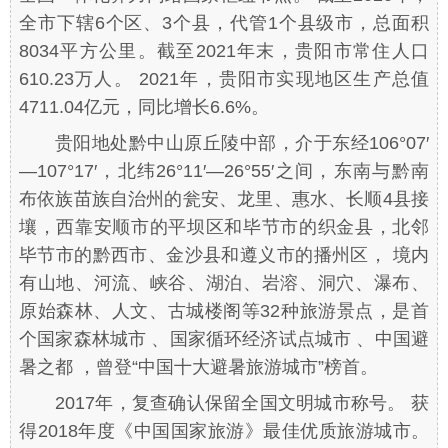
全市下辖6个区、3个县，代管1个县级市，总面积
8034平方公里。截至2021年末，贵阳市常住人口
610.23万人。 2021年，贵阳市实现地区生产总值
4711.04亿元，同比增长6.6%。
贵阳地处黔中山原丘陵中部，介于东经106°07′
—107°17′，北纬26°11′—26°55′之间，东南与黔南
布依族苗族自治州的瓮安、龙里、惠水、长顺4县接
壤，西靠安顺市的平坝区和毕节市的织金县，北邻
毕节市的黔西市、金沙县和遵义市的播州区， 境内
有山地、河流、峡谷、湖泊、岩溶、洞穴、瀑布、
原始森林、人文、古城楼阁等32种旅游景点，是首
个国家森林城市 、国家循环经济试点城市 、中国避
暑之都 ，曾登“中国十大避暑旅游城市”榜首。
2017年，复查确认保留全国文明城市称号。 获
得2018年度《中国国家旅游》最佳优质旅游城市。