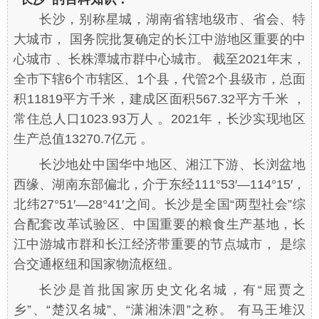
长沙，别称星城，湖南省辖地级市、省会、特
大城市， 国务院批复确定的长江中游地区重要的中
心城市 、长株潭城市群中心城市。 截至2021年末，
全市下辖6个市辖区、1个县，代管2个县级市，总面
积11819平方千米，建成区面积567.32平方千米 ，
常住总人口1023.93万人 。2021年，长沙实现地区
生产总值13270.7亿元 。
长沙地处中国华中地区、湘江下游、长浏盆地
西缘、湖南东部偏北，介于东经111°53′—114°15′，
北纬27°51′—28°41′之间。长沙是全国“两型社会”综
合配套改革试验区、中国重要的粮食生产基地，长
江中游城市群和长江经济带重要的节点城市， 是综
合交通枢纽和国家物流枢纽。
长沙是首批国家历史文化名城，有“屈贾之
乡”、“楚汉名城”、“潇湘洙泗”之称。 有马王堆汉