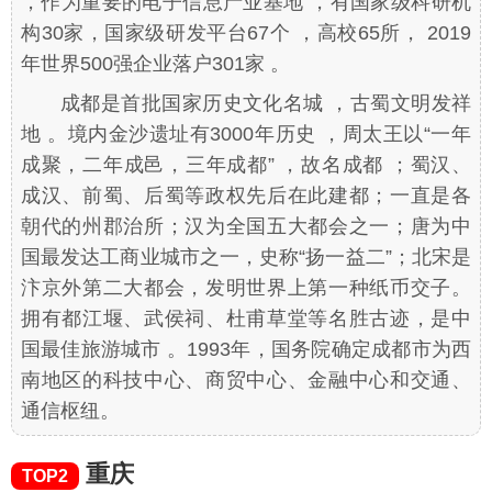
，作为重要的电子信息产业基地 ，有国家级科研机
构30家，国家级研发平台67个 ，高校65所， 2019
年世界500强企业落户301家 。
成都是首批国家历史文化名城 ，古蜀文明发祥
地 。境内金沙遗址有3000年历史 ，周太王以“一年
成聚，二年成邑，三年成都” ，故名成都 ；蜀汉、
成汉、前蜀、后蜀等政权先后在此建都；一直是各
朝代的州郡治所；汉为全国五大都会之一；唐为中
国最发达工商业城市之一，史称“扬一益二”；北宋是
汴京外第二大都会，发明世界上第一种纸币交子。
拥有都江堰、武侯祠、杜甫草堂等名胜古迹，是中
国最佳旅游城市 。1993年，国务院确定成都市为西
南地区的科技中心、商贸中心、金融中心和交通、
通信枢纽。
重庆
TOP2