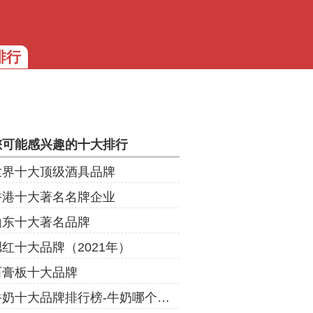
排行
您可能感兴趣的十大排行
世界十大顶级酒具品牌
香港十大著名名牌企业
山东十大著名品牌
腮红十大品牌（2021年）
石膏板十大品牌
牛奶十大品牌排行榜-牛奶哪个牌子好（2022年）