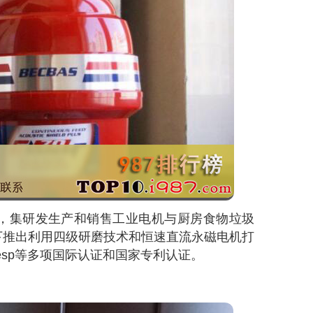
年，集研发生产和销售工业电机与厨房食物垃圾
下推出利用四级研磨技术和恒速直流永磁电机打
、esp等多项国际认证和国家专利认证。