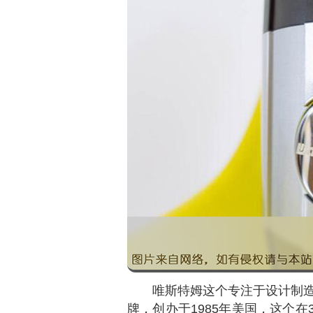
唯斯特姆这个专注于设计制
牌，创办于1985年美国，这个在3