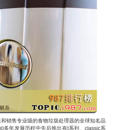
造和销售专业级的食物垃圾处理器的全球知名品
0多年发展历程中先后推出有t系列、classic系