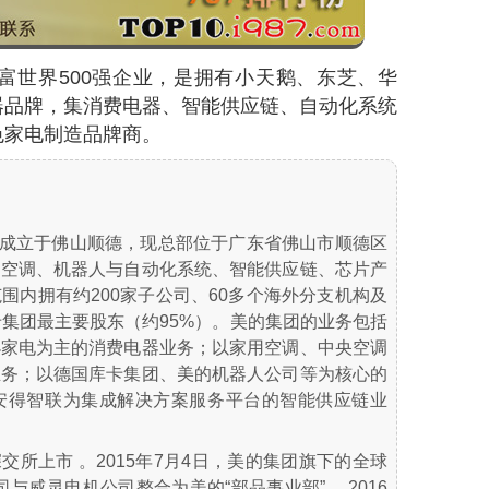
财富世界500强企业，是拥有小天鹅、东芝、华
器品牌，集消费电器、智能供应链、自动化系统
色家电制造品牌商。
968年成立于佛山顺德，现总部位于广东省佛山市顺德区
通空调、机器人与自动化系统、智能供应链、芯片产
围内拥有约200家子公司、60多个海外分支机构及
卡集团最主要股东（约95%）。美的集团的业务包括
小家电为主的消费电器业务；以家用空调、中央空调
业务；以德国库卡集团、美的机器人公司等为核心的
安得智联为集成解决方案服务平台的智能供应链业
深交所上市 。2015年7月4日，美的集团旗下的全球
与威灵电机公司整合为美的“部品事业部” 。2016