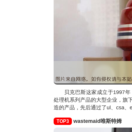
贝克巴斯这家成立于1997
处理机系列产品的大型企业，旗
造的产品，先后通过了ul、csa
wastemaid唯斯特姆
TOP3