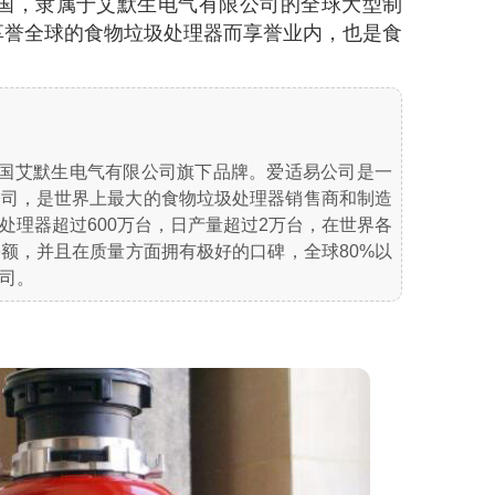
美国，隶属于艾默生电气有限公司的全球大型制
享誉全球的食物垃圾处理器而享誉业内，也是食
美国艾默生电气有限公司旗下品牌。爱适易公司是一
公司，是世界上最大的食物垃圾处理器销售商和制造
处理器超过600万台，日产量超过2万台，在世界各
额，并且在质量方面拥有极好的口碑，全球80%以
司。