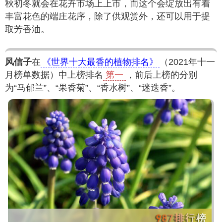
秋初冬就会在花卉市场上上市，而这个会绽放出有着
丰富花色的端庄花序，除了供观赏外，还可以用于提
取芳香油。
风信子
在
《世界十大最香的植物排名》
（2021年十一
月榜单数据）中上榜排名
第一
，前后上榜的分别
为“马郁兰”、“果香菊”、“香水树”、“迷迭香”。