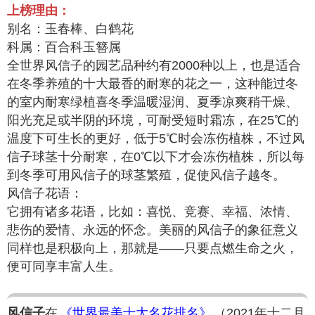
上榜理由：
别名：玉春棒、白鹤花
科属：百合科玉簪属
全世界风信子的园艺品种约有2000种以上，也是适合
在冬季养殖的十大最香的耐寒的花之一，这种能过冬
的室内耐寒绿植喜冬季温暖湿润、夏季凉爽稍干燥、
阳光充足或半阴的环境，可耐受短时霜冻，在25℃的
温度下可生长的更好，低于5℃时会冻伤植株，不过风
信子球茎十分耐寒，在0℃以下才会冻伤植株，所以每
到冬季可用风信子的球茎繁殖，促使风信子越冬。
风信子花语：
它拥有诸多花语，比如：喜悦、竞赛、幸福、浓情、
悲伤的爱情、永远的怀念。美丽的风信子的象征意义
同样也是积极向上，那就是——只要点燃生命之火，
便可同享丰富人生。
风信子
在
《世界最美十大名花排名》
（2021年十二月