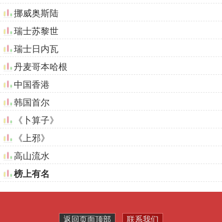
挪威奥斯陆
瑞士苏黎世
瑞士日内瓦
丹麦哥本哈根
中国香港
韩国首尔
《卜算子》
《上邪》
高山流水
榜上有名
返回页面顶部
联系我们