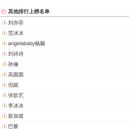
其他排行上榜名单
刘亦菲
范冰冰
angelababy杨颖
刘诗诗
孙俪
高圆圆
倪妮
张歆艺
李冰冰
新加坡
巴黎