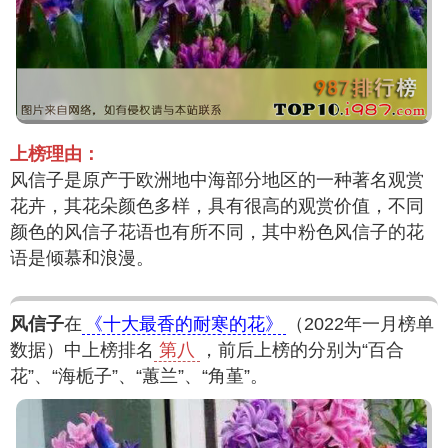
上榜理由：
风信子是原产于欧洲地中海部分地区的一种著名观赏
花卉，其花朵颜色多样，具有很高的观赏价值，不同
颜色的风信子花语也有所不同，其中粉色风信子的花
语是倾慕和浪漫。
风信子
在
《十大最香的耐寒的花》
（2022年一月榜单
数据）中上榜排名
第八
，前后上榜的分别为“百合
花”、“海栀子”、“蕙兰”、“角堇”。