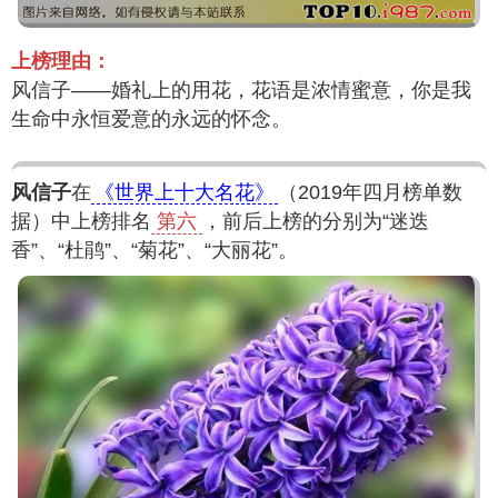
上榜理由：
风信子——婚礼上的用花，花语是浓情蜜意，你是我
生命中永恒爱意的永远的怀念。
风信子
在
《世界上十大名花》
（2019年四月榜单数
据）中上榜排名
第六
，前后上榜的分别为“迷迭
香”、“杜鹃”、“菊花”、“大丽花”。