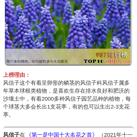
上榜理由：
风信子这个有着呈卵形的鳞茎的风信子科风信子属多
年草本球根类植物，是喜欢生存在排水良好和肥沃的
沙壤土中，有着2000多种风信子园艺品种的植物，每
个球茎大多会长出1支花葶，有的也可以生出2-3支花
葶。
风信子
在
《第一是中国十大名花之首》
（2021年十一