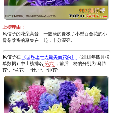
上榜理由：
风信子的花朵高耸，一簇簇的像极了小型百合花的小
骨朵致密的聚集在一起，十分漂亮。
风信子
在
《世界上十大最美丽花朵》
（2019年四月榜
单数据）中上榜排名
第六
，前后上榜的分别为“马蹄
莲”、“兰花”、“牡丹”、“睡莲”。