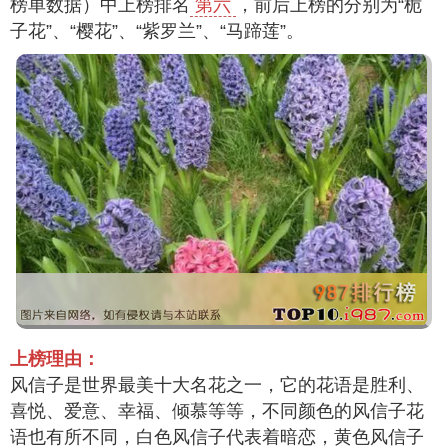
榜单数据）中上榜排名
第六
，前后上榜的分别为“栀
子花”、“樱花”、“紫罗兰”、“马蹄莲”。
上榜理由：
风信子是世界最美十大名花之一，它的花语是胜利、
喜悦、爱意、幸福、倾慕等等，不同颜色的风信子花
语也有所不同，白色风信子代表着暗恋，黄色风信子