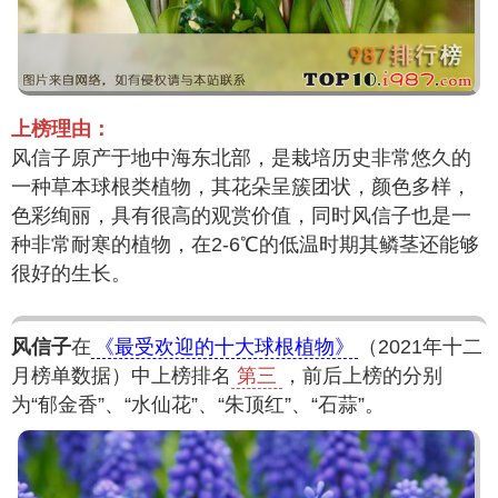
上榜理由：
风信子原产于地中海东北部，是栽培历史非常悠久的
一种草本球根类植物，其花朵呈簇团状，颜色多样，
色彩绚丽，具有很高的观赏价值，同时风信子也是一
种非常耐寒的植物，在2-6℃的低温时期其鳞茎还能够
很好的生长。
风信子
在
《最受欢迎的十大球根植物》
（2021年十二
月榜单数据）中上榜排名
第三
，前后上榜的分别
为“郁金香”、“水仙花”、“朱顶红”、“石蒜”。