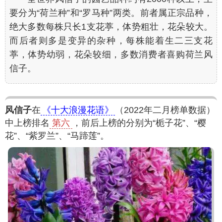
要分为“荷兰种”和“罗马种”两类。前者属正宗品种，
绝大多数每株只长1支花葶，体势粗壮，花朵较大。
而后者则多是变异的杂种，每株能着生二三支花
葶，体势幼弱，花朵较细，多数消费者喜购荷兰风
信子。
风信子
在
《十大浪漫花语》
（2022年二月榜单数据）
中上榜排名
第六
，前后上榜的分别为“栀子花”、“樱
花”、“紫罗兰”、“马蹄莲”。