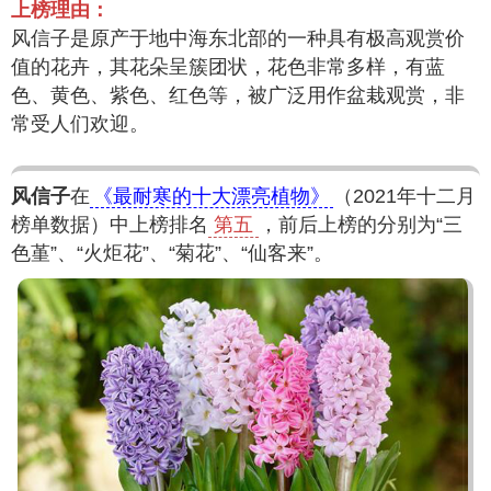
上榜理由：
风信子是原产于地中海东北部的一种具有极高观赏价
值的花卉，其花朵呈簇团状，花色非常多样，有蓝
色、黄色、紫色、红色等，被广泛用作盆栽观赏，非
常受人们欢迎。
风信子
在
《最耐寒的十大漂亮植物》
（2021年十二月
榜单数据）中上榜排名
第五
，前后上榜的分别为“三
色堇”、“火炬花”、“菊花”、“仙客来”。