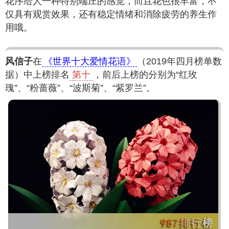
花序给人一种特别端庄的感觉，而且花色很丰富，不
仅具有观赏效果，还有稳定情绪和消除疲劳的养生作
用哦。
风信子
在
《世界十大爱情花语》
（2019年四月榜单数
据）中上榜排名
第十
，前后上榜的分别为“红玫
瑰”、“粉蔷薇”、“波斯菊”、“紫罗兰”。