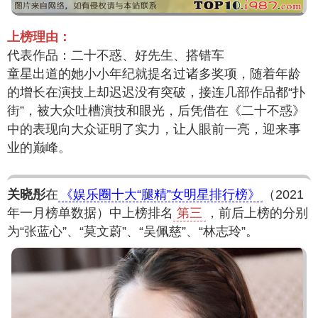
上榜理由：
代表作品：二十不惑、好先生、搭错车
童星出道的她小小年纪就提名过诸多奖项，随着年龄
的增长在演技上却迟迟没有突破，接连几部作品都“扑
街”，被大众吐槽演技和眼光，后凭借在《二十不惑》
中的表现向大众证明了实力，让人眼前一亮，迎来事
业的巅峰。
关晓彤
在
《娱乐圈十大“腿精”女明星排行榜》
（2021
年一月榜单数据）中上榜排名
第三
，前后上榜的分别
为“张蓝心”、“莫文蔚”、“吴佩慈”、“林志玲”。