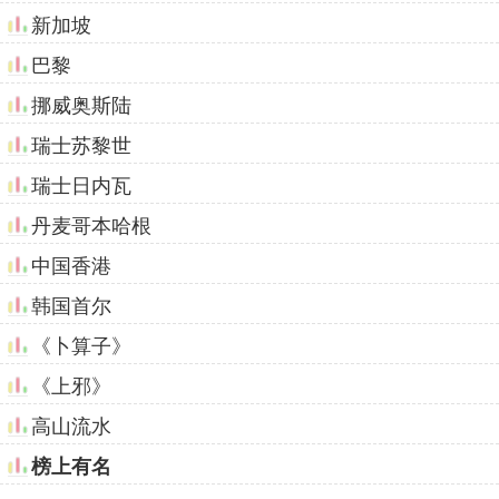
新加坡
巴黎
挪威奥斯陆
瑞士苏黎世
瑞士日内瓦
丹麦哥本哈根
中国香港
韩国首尔
《卜算子》
《上邪》
高山流水
榜上有名