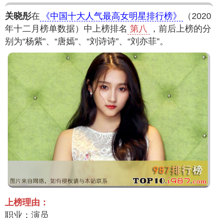
关晓彤
在
《中国十大人气最高女明星排行榜》
（2020
年十二月榜单数据）中上榜排名
第八
，前后上榜的分
别为“杨紫”、“唐嫣”、“刘诗诗”、“刘亦菲”。
上榜理由：
职业：演员