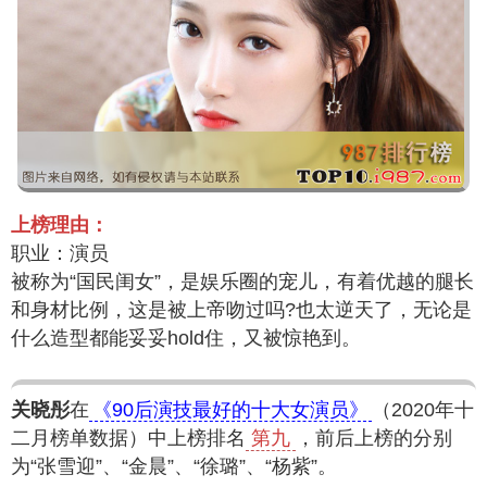
上榜理由：
职业：演员
被称为“国民闺女”，是娱乐圈的宠儿，有着优越的腿长
和身材比例，这是被上帝吻过吗?也太逆天了，无论是
什么造型都能妥妥hold住，又被惊艳到。
关晓彤
在
《90后演技最好的十大女演员》
（2020年十
二月榜单数据）中上榜排名
第九
，前后上榜的分别
为“张雪迎”、“金晨”、“徐璐”、“杨紫”。