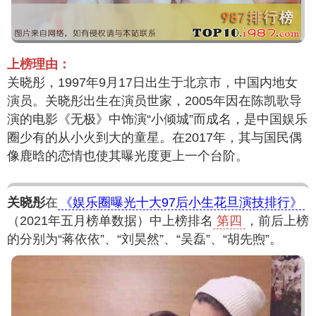
上榜理由：
关晓彤，1997年9月17日出生于北京市，中国内地女
演员。关晓彤出生在演员世家，2005年因在陈凯歌导
演的电影《无极》中饰演“小倾城”而成名，是中国娱乐
圈少有的从小火到大的童星。在2017年，其与国民偶
像鹿晗的恋情也使其曝光度更上一个台阶。
关晓彤
在
《娱乐圈曝光十大97后小生花旦演技排行》
（2021年五月榜单数据）中上榜排名
第四
，前后上榜
的分别为“蒋依依”、“刘昊然”、“吴磊”、“胡先煦”。