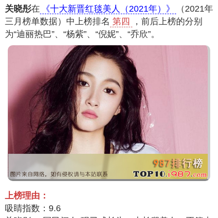
关晓彤
在
《十大新晋红毯美人（2021年）》
（2021年
三月榜单数据）中上榜排名
第四
，前后上榜的分别
为“迪丽热巴”、“杨紫”、“倪妮”、“乔欣”。
上榜理由：
吸睛指数：9.6