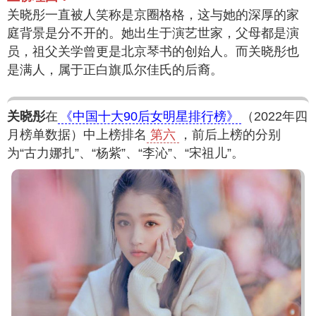
关晓彤一直被人笑称是京圈格格，这与她的深厚的家
庭背景是分不开的。她出生于演艺世家，父母都是演
员，祖父关学曾更是北京琴书的创始人。而关晓彤也
是满人，属于正白旗瓜尔佳氏的后裔。
关晓彤
在
《中国十大90后女明星排行榜》
（2022年四
月榜单数据）中上榜排名
第六
，前后上榜的分别
为“古力娜扎”、“杨紫”、“李沁”、“宋祖儿”。