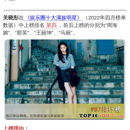
关晓彤
在
《娱乐圈十大满族明星》
（2022年四月榜单
数据）中上榜排名
第四
，前后上榜的分别为“周海
媚”、“那英”、“王丽坤”、“马丽”。
上榜理由：