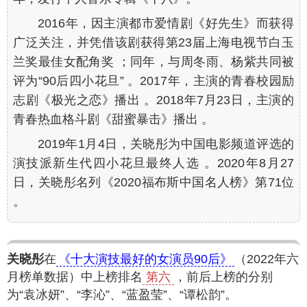
2016年，因主演都市爱情剧《好先生》而获得
广泛关注，并凭借该剧获得第23届上海电视节白玉
兰奖最佳女配角奖 ；同年，与周冬雨、杨紫共同被
评为“90后四小花旦” 。2017年，主演的青春校园励
志剧《极光之恋》播出 。2018年7月23日，主演的
青春热血格斗剧《甜蜜暴击》播出 。
2019年1月4日，关晓彤为中国电影频道评选的
演技派新生代四小花旦最终人选 。2020年8月27
日，关晓彤名列《2020福布斯中国名人榜》第71位
。
关晓彤
在
《十大演技最好的女演员90后》
（2022年六
月榜单数据）中上榜排名
第六
，前后上榜的分别
为“袁冰妍”、“李沁”、“蓝盈莹”、“谭松韵”。