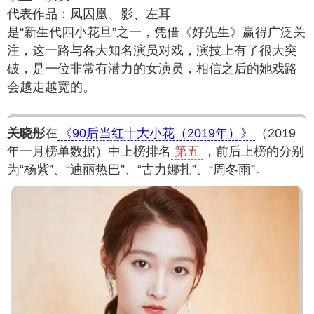
代表作品：凤囚凰、影、左耳
是“新生代四小花旦”之一，凭借《好先生》赢得广泛关
注，这一路与各大知名演员对戏，演技上有了很大突
破，是一位非常有潜力的女演员，相信之后的她戏路
会越走越宽的。
关晓彤
在
《90后当红十大小花（2019年）》
（2019
年一月榜单数据）中上榜排名
第五
，前后上榜的分别
为“杨紫”、“迪丽热巴”、“古力娜扎”、“周冬雨”。