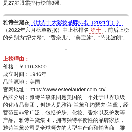
是27岁眼霜排行榜前8强。
雅诗兰黛
在
《世界十大彩妆品牌排名（2021年）》
（2022年六月榜单数据）中上榜排名
第十
，前后上榜
的分别为“纪梵希”、“香奈儿”、“美宝莲”、“芭比波朗”。
上榜理由：
价格：￥110-3800
成立时间：1946年
品牌源地：美国
官网地址：https://www.esteelauder.com.cn/
品牌介绍：雅诗兰黛集团是美国的一个处于世界顶级
的化妆品集团，创始人是雅诗·兰黛和约瑟夫·兰黛，经
营范围非常广泛，包括护肤、化妆、香水以及护发等
产品。雅诗兰黛集团，拥有独特平衡性的品牌家族，
雅诗兰黛公司是全球领先的大型生产商和销售商。雅