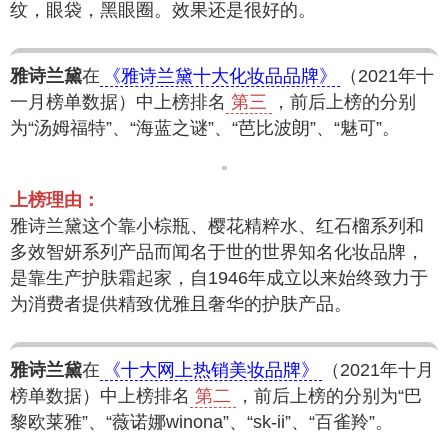
纹，眼袋，黑眼圈。效果还是很好的。
雅诗兰黛
在
《雅诗兰黛十大化妆品品牌》
（2021年十
一月榜单数据）中上榜排名
第三
，前后上榜的分别
为“汤姆福特”、“海蓝之谜”、“芭比波朗”、“魅可”。
上榜理由：
雅诗兰黛这个靠小棕瓶、樱花精粹水、红石榴系列和
多效智妍系列产品而闻名于世的世界知名化妆品牌，
是靠生产护肤霜起家，自1946年成立以来始终致力于
为消费者提供精致优雅且奢华的护肤产品。
雅诗兰黛
在
《十大网上热销美妆品牌》
（2021年十月
榜单数据）中上榜排名
第二
，前后上榜的分别为“巴
黎欧莱雅”、“薇诺娜winona”、“sk-ii”、“百雀羚”。