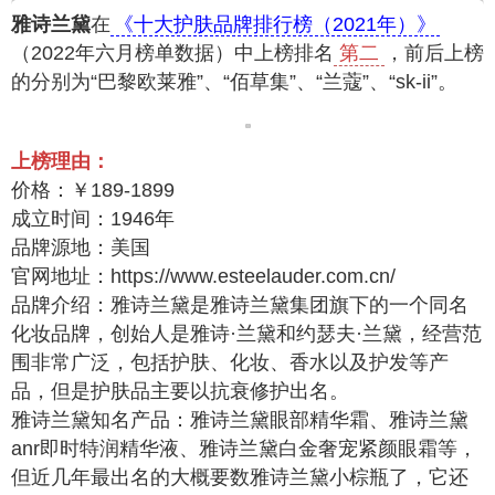
雅诗兰黛
在
《十大护肤品牌排行榜（2021年）》
（2022年六月榜单数据）中上榜排名
第二
，前后上榜
的分别为“巴黎欧莱雅”、“佰草集”、“兰蔻”、“sk-ii”。
上榜理由：
价格：￥189-1899
成立时间：1946年
品牌源地：美国
官网地址：https://www.esteelauder.com.cn/
品牌介绍：雅诗兰黛是雅诗兰黛集团旗下的一个同名
化妆品牌，创始人是雅诗·兰黛和约瑟夫·兰黛，经营范
围非常广泛，包括护肤、化妆、香水以及护发等产
品，但是护肤品主要以抗衰修护出名。
雅诗兰黛知名产品：雅诗兰黛眼部精华霜、雅诗兰黛
anr即时特润精华液、雅诗兰黛白金奢宠紧颜眼霜等，
但近几年最出名的大概要数雅诗兰黛小棕瓶了，它还