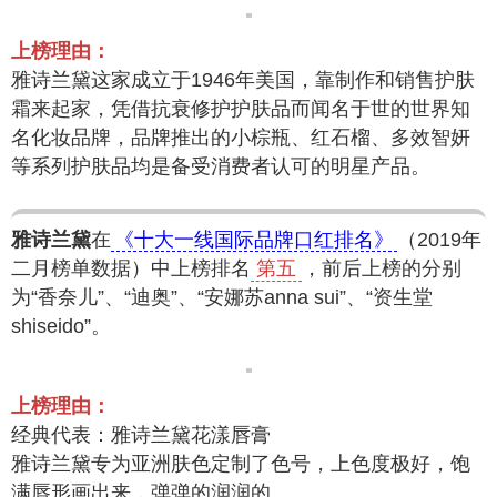
上榜理由：
雅诗兰黛这家成立于1946年美国，靠制作和销售护肤
霜来起家，凭借抗衰修护护肤品而闻名于世的世界知
名化妆品牌，品牌推出的小棕瓶、红石榴、多效智妍
等系列护肤品均是备受消费者认可的明星产品。
雅诗兰黛
在
《十大一线国际品牌口红排名》
（2019年
二月榜单数据）中上榜排名
第五
，前后上榜的分别
为“香奈儿”、“迪奥”、“安娜苏anna sui”、“资生堂
shiseido”。
上榜理由：
经典代表：雅诗兰黛花漾唇膏
雅诗兰黛专为亚洲肤色定制了色号，上色度极好，饱
满唇形画出来，弹弹的润润的。