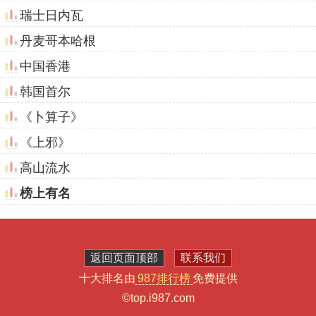
瑞士日内瓦
丹麦哥本哈根
中国香港
韩国首尔
《卜算子》
《上邪》
高山流水
榜上有名
返回页面顶部
联系我们
十大排名由
987排行榜
免费提供
©top.i987.com