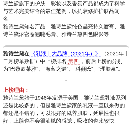
诗兰黛旗下的护肤，彩妆以及香氛产品都成为了科学
与艺术完美结合的最佳范例，以抗衰修护护肤品闻
名。
雅诗兰黛知名产品：雅诗兰黛纯色晶亮持久唇膏、雅
诗兰黛浓密卷翘睫毛膏、雅诗兰黛四色眼影等
雅诗兰黛
在
《乳液十大品牌（2021年）》
（2021年十
二月榜单数据）中上榜排名
第四
，前后上榜的分别
为“巴黎欧莱雅”、“海蓝之谜”、“科颜氏”、“理肤泉”。
上榜理由：
雅诗兰黛始于1946年发源于美国，雅诗兰黛乳液系列
还是比较多的，但是雅诗兰黛家的乳液一直以来做的
都还是不错的，可以很好的滋养肌肤，延展性也很
好，上脸也不会很油腻的感觉，吸收的也比较快。