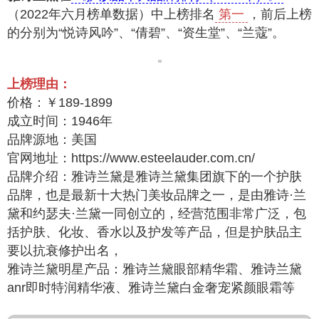
（2022年六月榜单数据）中上榜排名
第一
，前后上榜
的分别为“悦诗风吟”、“倩碧”、“资生堂”、“兰蔻”。
上榜理由：
价格：￥189-1899
成立时间：1946年
品牌源地：美国
官网地址：https://www.esteelauder.com.cn/
品牌介绍：雅诗兰黛是雅诗兰黛集团旗下的一个护肤
品牌，也是最新十大热门美妆品牌之一，是由雅诗·兰
黛和约瑟夫·兰黛一同创立的，经营范围非常广泛，包
括护肤、化妆、香水以及护发等产品，但是护肤品主
要以抗衰修护出名，
雅诗兰黛明星产品：雅诗兰黛眼部精华霜、雅诗兰黛
anr即时特润精华液、雅诗兰黛白金奢宠紧颜眼霜等