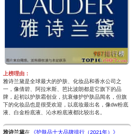
上榜理由：
雅诗兰黛是全球最大的护肤、化妆品和香水公司之
一，像倩碧、阿拉米斯、芭比波朗都是它旗下的品
牌，起初以护肤霜创业，抗衰修护护肤品闻名，但旗
下的化妆品也是很受欢迎，以底妆最出名，像dw粉底
液、白金粉底液、沁水粉底液都比较出名。
雅诗兰黛
在
《护肤品十大品牌排行（2021年）》