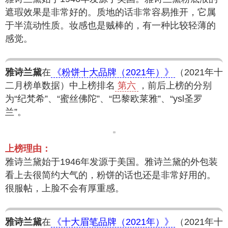
遮瑕效果是非常好的。质地的话非常容易推开，它属
于半流动性质。妆感也是贼棒的，有一种比较轻薄的
感觉。
雅诗兰黛
在
《粉饼十大品牌（2021年）》
（2021年十
二月榜单数据）中上榜排名
第六
，前后上榜的分别
为“纪梵希”、“蜜丝佛陀”、“巴黎欧莱雅”、“ysl圣罗
兰”。
上榜理由：
雅诗兰黛始于1946年发源于美国。雅诗兰黛的外包装
看上去很简约大气的，粉饼的话也还是非常好用的。
很服帖，上脸不会有厚重感。
雅诗兰黛
在
《十大眉笔品牌（2021年）》
（2021年十