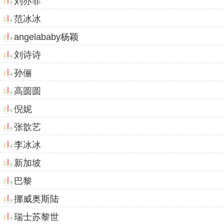
刘亦菲
范冰冰
angelababy杨颖
刘诗诗
孙俪
高圆圆
倪妮
张歆艺
李冰冰
新加坡
巴黎
挪威奥斯陆
瑞士苏黎世