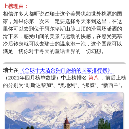
上榜理由：
相信许多人都听说过瑞士这个美景犹如世外桃源的国
家，如果你第一次来一定要选择冬天来到这里，在这
里你可以去到位于阿尔卑斯山脉山顶的滑雪场潇洒的
滑下来，感受山间的美景与运动的快感，在感受完寒
冷后转身就可以去瑞士的温泉泡一泡，这个国家可以
满足一切你对于冬天的童话世界的一切幻想。
瑞士
在
《全球十大适合独自旅拍的国家排行榜》
（2021年四月榜单数据）中上榜排名
第八
，前后上榜
的分别为“哥斯达黎加”、“奥地利”、“挪威”、“新西兰”。