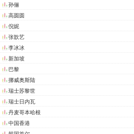
孙俪
高圆圆
倪妮
张歆艺
李冰冰
新加坡
巴黎
挪威奥斯陆
瑞士苏黎世
瑞士日内瓦
丹麦哥本哈根
中国香港