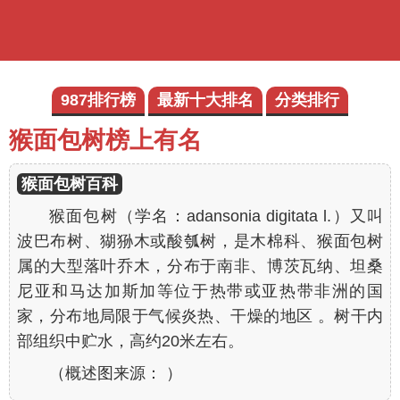
987排行榜
最新十大排名
分类排行
猴面包树榜上有名
猴面包树百科
猴面包树（学名：
adansonia digitata
l.）又叫
波巴布树、猢狲木或酸瓠树，是木棉科、猴面包树
属的大型落叶乔木，分布于南非、博茨瓦纳、坦桑
尼亚和马达加斯加等位于热带或亚热带非洲的国
家，分布地局限于气候炎热、干燥的地区 。树干内
部组织中贮水，高约20米左右。
（概述图来源： ）