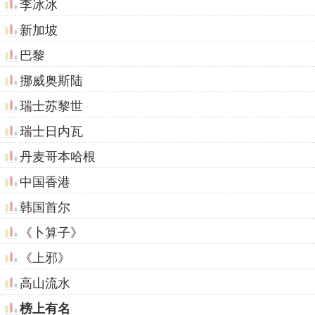
李冰冰
新加坡
巴黎
挪威奥斯陆
瑞士苏黎世
瑞士日内瓦
丹麦哥本哈根
中国香港
韩国首尔
《卜算子》
《上邪》
高山流水
榜上有名