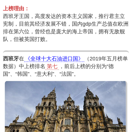
上榜理由：
西班牙王国，高度发达的资本主义国家，推行君主立
宪制，目前其经济发展不错，国内gdp生产总值在欧洲
排在第六位，曾经也是庞大的海上帝国，拥有无敌舰
队，但被英国打败。
西班牙
在
《全球十大石油进口国》
（2019年五月榜单
数据）中上榜排名
第七
，前后上榜的分别为“德
国”、“韩国”、“意大利”、“法国”。