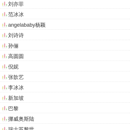
刘亦菲
范冰冰
angelababy杨颖
刘诗诗
孙俪
高圆圆
倪妮
张歆艺
李冰冰
新加坡
巴黎
挪威奥斯陆
瑞士苏黎世