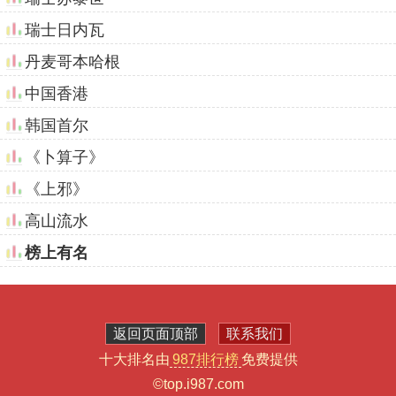
瑞士日内瓦
丹麦哥本哈根
中国香港
韩国首尔
《卜算子》
《上邪》
高山流水
榜上有名
返回页面顶部
联系我们
十大排名由
987排行榜
免费提供
©top.i987.com