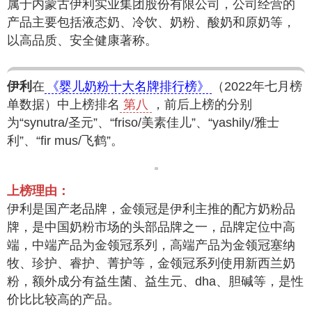
属于内蒙古伊利实业集团股份有限公司，公司经营的
产品主要包括液态奶、冷饮、奶粉、酸奶和原奶等，
以高品质、安全健康著称。
伊利
在
《婴儿奶粉十大名牌排行榜》
（2022年七月榜
单数据）中上榜排名
第八
，前后上榜的分别
为“synutra/圣元”、“friso/美素佳儿”、“yashily/雅士
利”、“fir mus/飞鹤”。
上榜理由：
伊利是国产老品牌，金领冠是伊利主推的配方奶粉品
牌，是中国奶粉市场的头部品牌之一，品牌定位中高
端，中端产品为金领冠系列，高端产品为金领冠塞纳
牧、珍护、睿护、菁护等，金领冠系列使用新西兰奶
粉，额外成分有益生菌、益生元、dha、胆碱等，是性
价比比较高的产品。