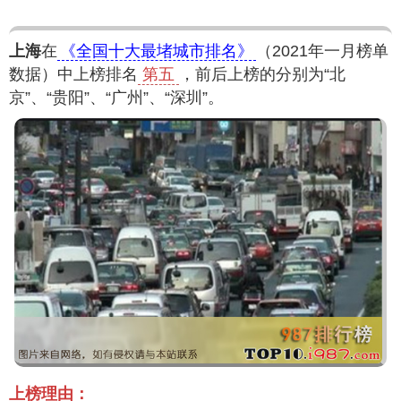
上海
在
《全国十大最堵城市排名》
（2021年一月榜单
数据）中上榜排名
第五
，前后上榜的分别为“北
京”、“贵阳”、“广州”、“深圳”。
上榜理由：