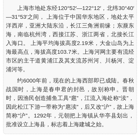
上海市地处东经120°52′—122°12′，北纬30°40′
—31°53′之间， 上海位于中国华东地区，地处太平
洋西岸，亚洲大陆东沿，长江三角洲前缘；东濒东
海，南临杭州湾，西接江苏、浙江两省，北接长江
入海口。 上海平均海拔高度2.19米，大金山岛为上
海最高点，海拔高度103.7米。上海河网主要有流经
市区的主干道黄浦江及其支流苏州河、川杨河、淀
浦河等。
约6000年前，现在的上海西部即已成陆。春秋
战国时，上海是春申君的封邑，故别称申。晋朝
时，因渔民创造捕鱼工具“扈”，江流入海处称“渎”，
因此松江下游一带称为“扈渎”，后又改“沪”，故上海
简称“沪”。1292年，元朝把上海镇从华亭县划出，
批准设立上海县，标志着上海建城之始。