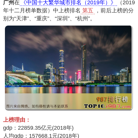
广州
在
《中国十大繁华城市排名（2019年）》
（2019
年十二月榜单数据）中上榜排名
第五
，前后上榜的分
别为“天津”、“重庆”、“深圳”、“杭州”。
上榜理由：
gdp：22859.35亿元(2018年)
人均gdp：157668.1元(2018年)