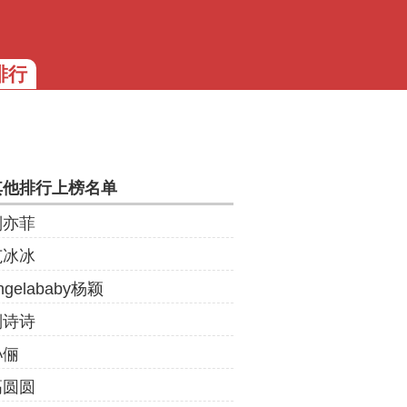
排行
其他排行上榜名单
刘亦菲
范冰冰
ngelababy杨颖
刘诗诗
孙俪
高圆圆