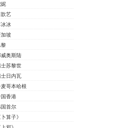
倪妮
张歆艺
李冰冰
新加坡
巴黎
挪威奥斯陆
瑞士苏黎世
瑞士日内瓦
丹麦哥本哈根
中国香港
韩国首尔
《卜算子》
《上邪》