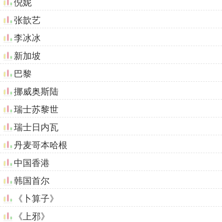
倪妮
张歆艺
李冰冰
新加坡
巴黎
挪威奥斯陆
瑞士苏黎世
瑞士日内瓦
丹麦哥本哈根
中国香港
韩国首尔
《卜算子》
《上邪》