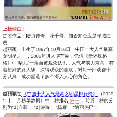
上榜理由：
古装作品：陆贞传奇、花千骨、知否知否应是绿肥红
瘦
赵丽颖，出生于1987年10月16日，中国十大人气最高
女明星之一，2006年进入演艺圈，凭借《新还珠格
格》中“晴儿”一角而被观众认识，人气与实力兼具，有
着超好的路人缘，深得观众的喜欢，对每一部戏都十
分认真，成功塑造了多个深入人心的角色。
赵丽颖
在
《中国十大人气最高女明星排行榜》
（2020
年十二月榜单数据）中上榜排名
第一
，前后上榜的分
别为“刘亦菲”、“刘诗诗”、“杨幂”、“迪丽热巴”。