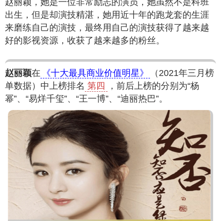
赵丽颖，她是一位非常励志的演员，她虽然不是科班
出生，但是却演技精湛，她用近十年的跑龙套的生涯
来磨练自己的演技，最终用自己的演技获得了越来越
好的影视资源，收获了越来越多的粉丝。
赵丽颖
在
《十大最具商业价值明星》
（2021年三月榜
单数据）中上榜排名
第四
，前后上榜的分别为“杨
幂”、“易烊千玺”、“王一博”、“迪丽热巴”。