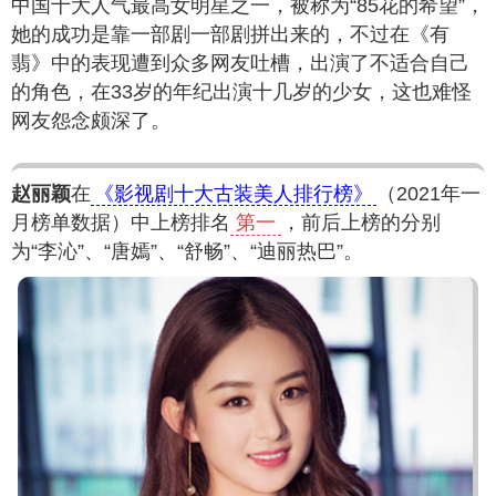
中国十大人气最高女明星之一，被称为“85花的希望”，
她的成功是靠一部剧一部剧拼出来的，不过在《有
翡》中的表现遭到众多网友吐槽，出演了不适合自己
的角色，在33岁的年纪出演十几岁的少女，这也难怪
网友怨念颇深了。
赵丽颖
在
《影视剧十大古装美人排行榜》
（2021年一
月榜单数据）中上榜排名
第一
，前后上榜的分别
为“李沁”、“唐嫣”、“舒畅”、“迪丽热巴”。