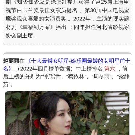
剧《知否知否应是绿肥红瘦》获得了第25届上海电
视节白玉兰奖最佳女演员提名 、第30届中国电视金
鹰奖观众喜爱的女演员奖 。2022年，主演的现实题
材剧《幸福到万家》播出 ；同年担任河北省影视家
协会副主席 。
赵丽颖
在
《十大最矮女明星-娱乐圈最矮的女明星前十
名》
（2022年四月榜单数据）中上榜排名
第六
，前
后上榜的分别为“钟欣潼”、“蔡依林”、“周冬雨”、“梁静
茹”。