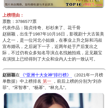
上榜理由：
票数：3786577票
代表作品：陆贞传奇、杉杉来了、花千骨
赵丽颖，出生于1987年10月16日，影视剧十大古装美
人之一，是一位河北小姑娘，在事业上升之际和冯叔
宣布婚讯，之后诞下一子，近两年处于产后复出之
际，不过仍有众多知名导演点名找她拍戏，足见颖宝
在演技上已经得到了大众和业内人士的一致认可。
赵丽颖
在
《“亚洲十大女神”排行榜》
（2021年一月榜
单数据）中上榜排名
第一
，前后上榜的分别为“刘亦
菲”、“宋智孝”、“杨幂”、“林允儿”。