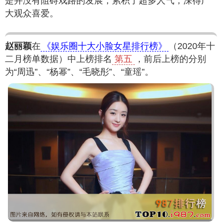
是并没有阻碍戏路的发展，累积了超多人气，深得广
大观众喜爱。
赵丽颖
在
《娱乐圈十大小脸女星排行榜》
（2020年十
二月榜单数据）中上榜排名
第五
，前后上榜的分别
为“周迅”、“杨幂”、“毛晓彤”、“童瑶”。