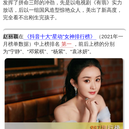
发挥了拼命三郎的冲劲，先是以电视剧《有翡》实力
放话，后以一组国风造型惊艳众人，美出了新高度，
完全看不出刚生完孩子。
赵丽颖
在
《抖音十大“星动”女神排行榜》
（2021年一
月榜单数据）中上榜排名
第一
，前后上榜的分别
为“宁静”、“邓紫棋”、“杨紫”、“袁冰妍”。