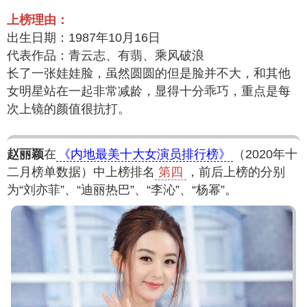
上榜理由：
出生日期：1987年10月16日
代表作品：青云志、有翡、乘风破浪
长了一张娃娃脸，虽然圆圆的但是脸并不大，和其他
女明星站在一起非常减龄，显得十分乖巧，重点是每
次上镜的颜值很抗打。
赵丽颖
在
《内地最美十大女演员排行榜》
（2020年十
二月榜单数据）中上榜排名
第四
，前后上榜的分别
为“刘亦菲”、“迪丽热巴”、“李沁”、“杨幂”。