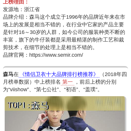
上榜理由：
发源地：浙江省
品牌介绍：森马这个成立于1996年的品牌近年来在市
场上的发展是相当不错的，在行业中它家的产品主要
是针对16～30岁的人群，如今公司的服装种类不断的
丰富，旗下的牛仔装都是采用最精湛的制作工艺和裁
剪技术，在细节的处理上是相当不错的。
品牌官网：https://www.semir.com/
森马
在
《情侣卫衣十大品牌排行榜推荐》
（2018年四
月榜单数据）中上榜排名
第一
，前后上榜的分别
为“viishow”、“第七公社”、“初语”、“盖璞”。