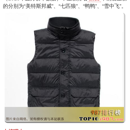
的分别为“美特斯邦威”、“七匹狼”、“鸭鸭”、“雪中飞”。