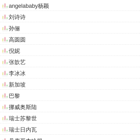
angelababy杨颖
刘诗诗
孙俪
高圆圆
倪妮
张歆艺
李冰冰
新加坡
巴黎
挪威奥斯陆
瑞士苏黎世
瑞士日内瓦