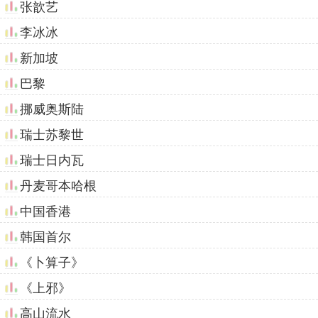
张歆艺
李冰冰
新加坡
巴黎
挪威奥斯陆
瑞士苏黎世
瑞士日内瓦
丹麦哥本哈根
中国香港
韩国首尔
《卜算子》
《上邪》
高山流水