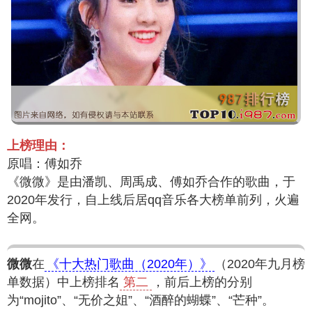
上榜理由：
原唱：傅如乔
《微微》是由潘凯、周禹成、傅如乔合作的歌曲，于
2020年发行，自上线后居qq音乐各大榜单前列，火遍
全网。
微微
在
《十大热门歌曲（2020年）》
（2020年九月榜
单数据）中上榜排名
第二
，前后上榜的分别
为“mojito”、“无价之姐”、“酒醉的蝴蝶”、“芒种”。