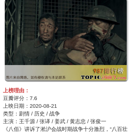
上榜理由：
豆瓣评分：7.6
上映日期：2020-08-21
类型：剧情 / 历史 / 战争
主演：王千源 / 张译 / 姜武 / 黄志忠 / 张俊一
《八佰》讲诉了淞沪会战时期战争十分激烈，“八百壮