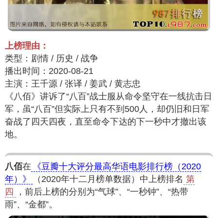
上榜理由：
类型：剧情 / 历史 / 战争
播出时间：2020-08-21
主演：王千源 / 张译 / 姜武 / 黄志忠
《八佰》讲诉了“八百”战士服从命令坚守在一线抗击日
军，虽“八百”但实际上只有不到500人，却仍旧和日军
奋战了四天四夜，直至命令下达的下一秒中才撤出该
地。
八佰
在
《豆瓣十大评分最高华语电影排行榜（2020
年）》
（2020年十二月榜单数据）中上榜排名
第
四
，前后上榜的分别为“气球”、“一秒钟”、“热带
雨”、“金都”。