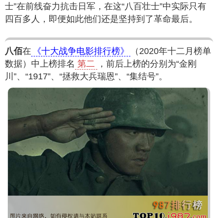
士”在前线奋力抗击日军，在这“八百壮士”中实际只有
四百多人，即便如此他们还是坚持到了革命最后。
八佰
在
《十大战争电影排行榜》
（2020年十二月榜单
数据）中上榜排名
第二
，前后上榜的分别为“金刚
川”、“1917”、“拯救大兵瑞恩”、“集结号”。