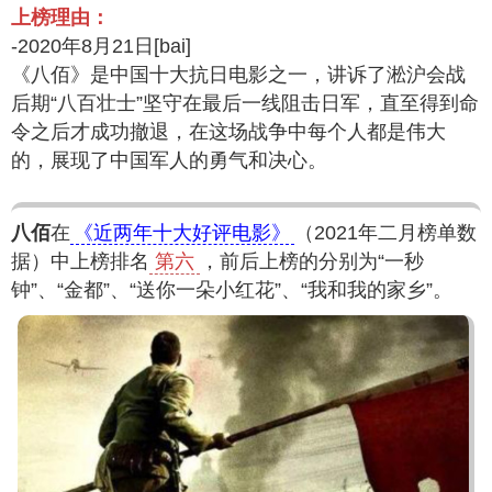
上榜理由：
-2020年8月21日[bai]
《八佰》是中国十大抗日电影之一，讲诉了淞沪会战
后期“八百壮士”坚守在最后一线阻击日军，直至得到命
令之后才成功撤退，在这场战争中每个人都是伟大
的，展现了中国军人的勇气和决心。
八佰
在
《近两年十大好评电影》
（2021年二月榜单数
据）中上榜排名
第六
，前后上榜的分别为“一秒
钟”、“金都”、“送你一朵小红花”、“我和我的家乡”。