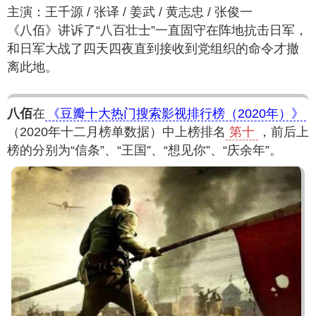
主演：王千源 / 张译 / 姜武 / 黄志忠 / 张俊一
《八佰》讲诉了“八百壮士”一直固守在阵地抗击日军，
和日军大战了四天四夜直到接收到党组织的命令才撤
离此地。
八佰
在
《豆瓣十大热门搜索影视排行榜（2020年）》
（2020年十二月榜单数据）中上榜排名
第十
，前后上
榜的分别为“信条”、“王国”、“想见你”、“庆余年”。