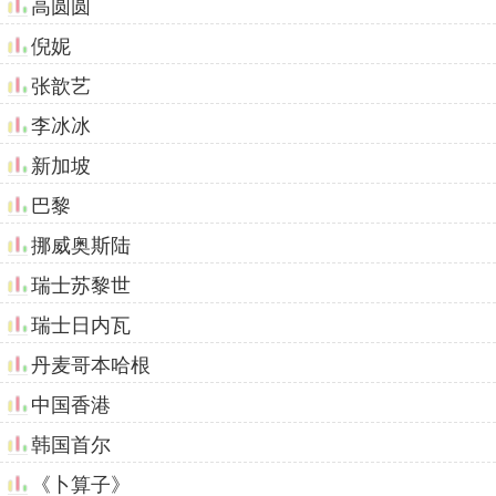
高圆圆
倪妮
张歆艺
李冰冰
新加坡
巴黎
挪威奥斯陆
瑞士苏黎世
瑞士日内瓦
丹麦哥本哈根
中国香港
韩国首尔
《卜算子》