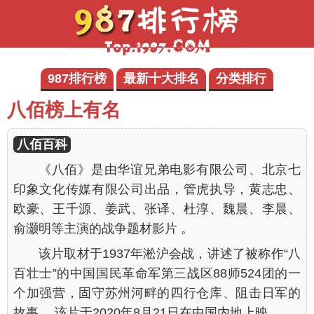
987排行榜
最新十大排名
分类排行
八佰榜上有名
八佰百科
《八佰》是由华谊兄弟电影有限公司、北京七
印象文化传媒有限公司出品，管虎执导，黄志忠、
欧豪、王千源、姜武、张译、杜淳、魏晨、李晨、
俞灏明等主演的战争题材影片 。
该片取材于1937年淞沪会战，讲述了被称作“八
百壮士”的中国国民革命军第三战区88师524团的一
个加强营，固守苏州河畔的四行仓库、阻击日军的
故事 。该片于2020年8月21日在中国内地上映 。