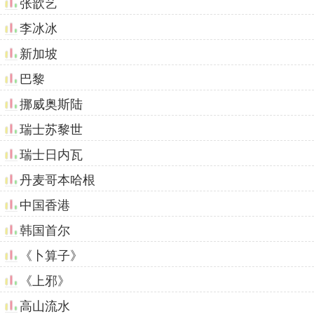
张歆艺
李冰冰
新加坡
巴黎
挪威奥斯陆
瑞士苏黎世
瑞士日内瓦
丹麦哥本哈根
中国香港
韩国首尔
《卜算子》
《上邪》
高山流水